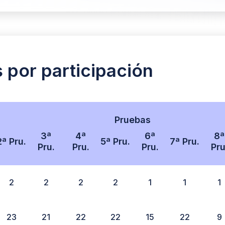
s por participación
Pruebas
3ª
4ª
6ª
8ª
2ª Pru.
5ª Pru.
7ª Pru.
Pru.
Pru.
Pru.
Pru
2
2
2
2
1
1
1
23
21
22
22
15
22
9