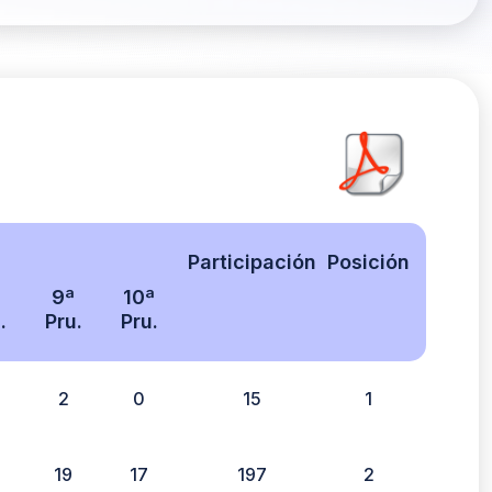
Participación
Posición
9ª
10ª
.
Pru.
Pru.
2
0
15
1
19
17
197
2