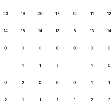
23
19
20
17
15
11
12
14
18
14
13
6
13
14
0
0
0
0
0
0
0
1
1
1
1
1
1
0
0
2
0
0
0
1
1
2
1
1
1
1
2
2