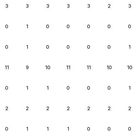
3
3
3
3
3
2
3
0
1
0
0
0
0
0
0
1
0
0
0
0
1
11
9
10
11
11
10
10
0
1
1
0
0
0
1
2
2
2
2
2
2
2
0
1
1
1
0
0
0