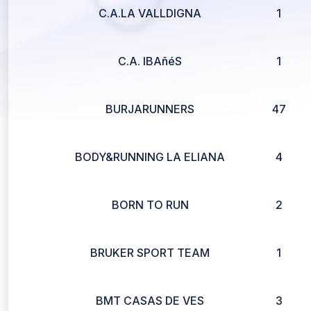
C.A.LA VALLDIGNA
1
C.A. IBAñéS
1
BURJARUNNERS
47
BODY&RUNNING LA ELIANA
4
BORN TO RUN
2
BRUKER SPORT TEAM
1
BMT CASAS DE VES
3