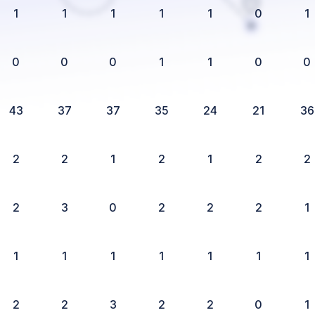
1
1
1
1
1
0
1
0
0
0
1
1
0
0
43
37
37
35
24
21
36
2
2
1
2
1
2
2
2
3
0
2
2
2
1
1
1
1
1
1
1
1
2
2
3
2
2
0
1