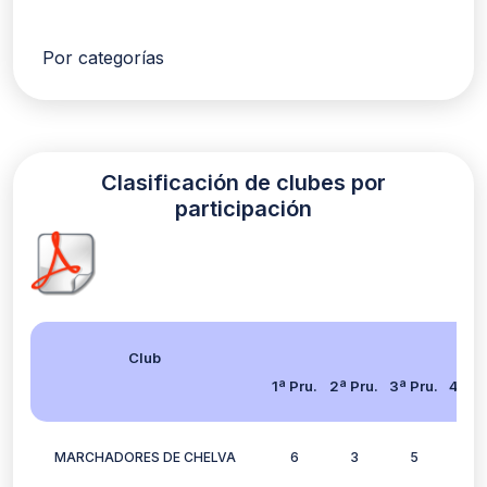
Por categorías
Clasificación de clubes por
participación
Club
1ª Pru.
2ª Pru.
3ª Pru.
4ª Pr
MARCHADORES DE CHELVA
6
3
5
6