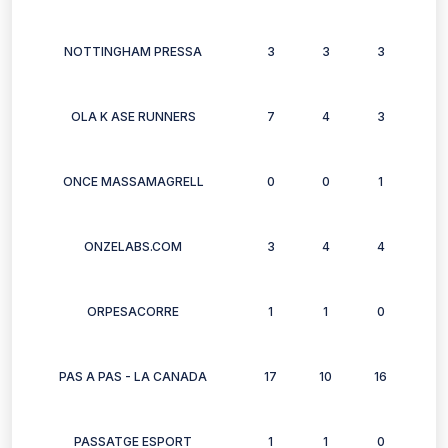
NOTTINGHAM PRESSA
3
3
3
3
OLA K ASE RUNNERS
7
4
3
6
ONCE MASSAMAGRELL
0
0
1
1
ONZELABS.COM
3
4
4
3
ORPESACORRE
1
1
0
0
PAS A PAS - LA CANADA
17
10
16
16
PASSATGE ESPORT
1
1
0
1