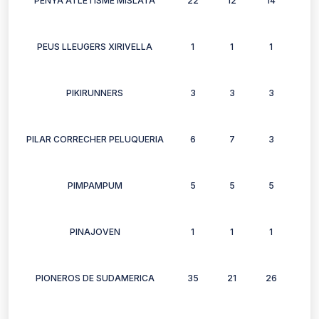
PENYA ATLETISME MISLATA
22
12
14
16
PEUS LLEUGERS XIRIVELLA
1
1
1
1
PIKIRUNNERS
3
3
3
2
PILAR CORRECHER PELUQUERIA
6
7
3
3
PIMPAMPUM
5
5
5
5
PINAJOVEN
1
1
1
1
PIONEROS DE SUDAMERICA
35
21
26
21