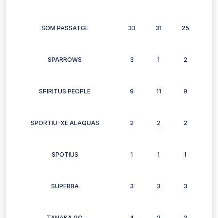
SOM PASSATGE
33
31
25
24
SPARROWS
3
1
2
0
SPIRITUS PEOPLE
9
11
9
6
SPORTIU-XE ALAQUAS
2
2
2
2
SPOTIUS
1
1
1
1
SUPERBA
3
3
3
2
TANAKA GO
4
2
3
3