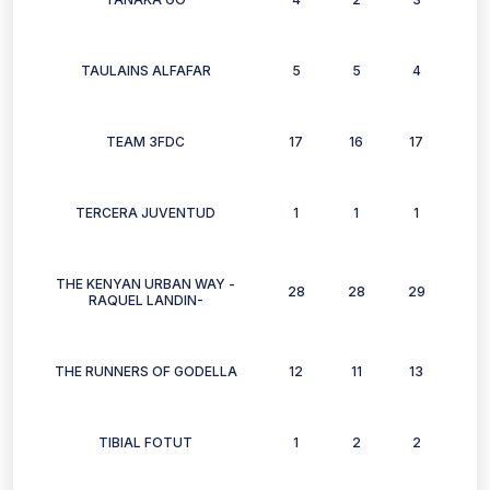
TAULAINS ALFAFAR
5
5
4
4
TEAM 3FDC
17
16
17
12
TERCERA JUVENTUD
1
1
1
1
THE KENYAN URBAN WAY -
28
28
29
35
RAQUEL LANDIN-
THE RUNNERS OF GODELLA
12
11
13
10
TIBIAL FOTUT
1
2
2
2