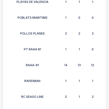
PLAYAS DE VALENCIA
1
1
1
0
POBLATS MARITIMS
1
0
0
0
POLLOS PLANES
2
2
2
2
PT RAAA 81
1
1
0
0
RAAA-81
14
13
12
11
RAPIDMAN
1
1
1
1
RC SEAGO LINE
2
1
2
0