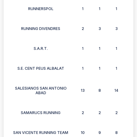
RUNNERSPOL
1
1
1
0
RUNNING DIVENDRES
2
3
3
1
S.A.R.T.
1
1
1
1
S.E. CENT PEUS ALBALAT
1
1
1
0
SALESIANOS SAN ANTONIO
13
8
14
13
ABAD
SAMARUCS RUNNING
2
2
2
1
SAN VICENTE RUNNING TEAM
10
9
8
8