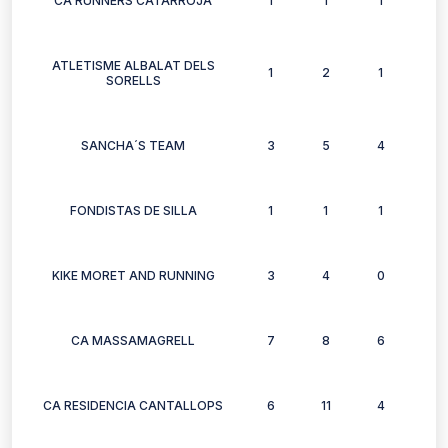
CA RUNNERS CATARROJA
1
1
1
1
ATLETISME ALBALAT DELS
1
2
1
2
SORELLS
SANCHA´S TEAM
3
5
4
3
FONDISTAS DE SILLA
1
1
1
1
KIKE MORET AND RUNNING
3
4
0
2
CA MASSAMAGRELL
7
8
6
7
CA RESIDENCIA CANTALLOPS
6
11
4
4