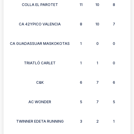
COLLA EL PAROTET
11
10
8
3
CA 42YPICO VALENCIA
8
10
7
10
CA GUADASSUAR MASKOKOTAS
1
0
0
0
TRIATLÓ CARLET
1
1
0
0
C&K
6
7
6
6
AC WONDER
5
7
5
5
TWINNER EDETA RUNNING
3
2
1
1