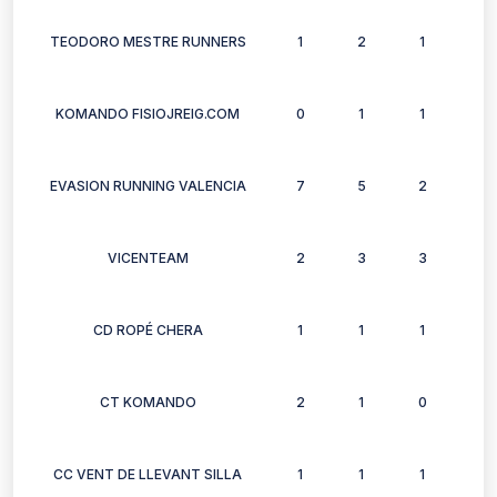
TEODORO MESTRE RUNNERS
1
2
1
2
KOMANDO FISIOJREIG.COM
0
1
1
0
EVASION RUNNING VALENCIA
7
5
2
4
VICENTEAM
2
3
3
3
CD ROPÉ CHERA
1
1
1
1
CT KOMANDO
2
1
0
1
CC VENT DE LLEVANT SILLA
1
1
1
1