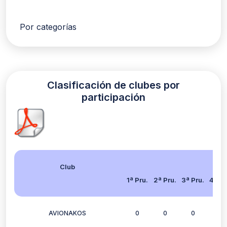
Por categorías
Clasificación de clubes por
participación
Club
1ª Pru.
2ª Pru.
3ª Pru.
4ª Pr
AVIONAKOS
0
0
0
2