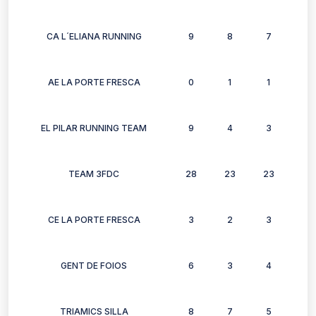
CA L´ELIANA RUNNING
9
8
7
3
AE LA PORTE FRESCA
0
1
1
1
EL PILAR RUNNING TEAM
9
4
3
2
TEAM 3FDC
28
23
23
18
CE LA PORTE FRESCA
3
2
3
3
GENT DE FOIOS
6
3
4
3
TRIAMICS SILLA
8
7
5
4