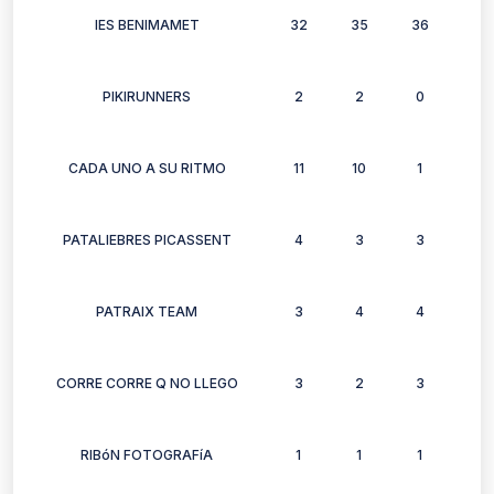
IES BENIMAMET
32
35
36
33
PIKIRUNNERS
2
2
0
1
CADA UNO A SU RITMO
11
10
1
10
PATALIEBRES PICASSENT
4
3
3
4
PATRAIX TEAM
3
4
4
4
CORRE CORRE Q NO LLEGO
3
2
3
1
RIBóN FOTOGRAFíA
1
1
1
0