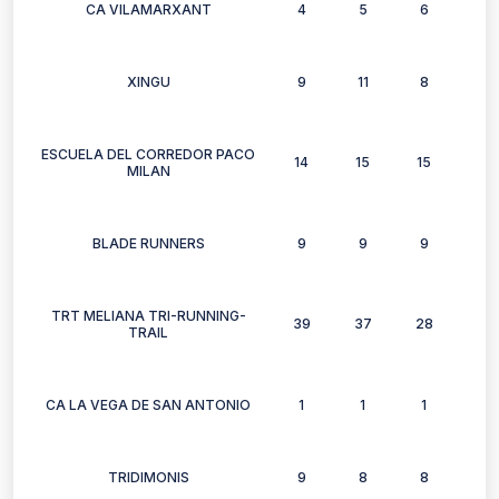
CA VILAMARXANT
4
5
6
3
XINGU
9
11
8
12
ESCUELA DEL CORREDOR PACO
14
15
15
14
MILAN
BLADE RUNNERS
9
9
9
11
TRT MELIANA TRI-RUNNING-
39
37
28
29
TRAIL
CA LA VEGA DE SAN ANTONIO
1
1
1
0
TRIDIMONIS
9
8
8
4