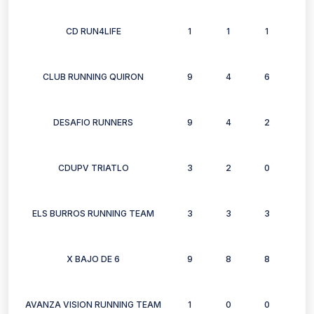
CD RUN4LIFE
1
1
1
1
CLUB RUNNING QUIRON
9
4
6
6
DESAFIO RUNNERS
9
4
2
2
CDUPV TRIATLO
3
2
0
1
ELS BURROS RUNNING TEAM
3
3
3
2
X BAJO DE 6
9
8
8
7
AVANZA VISION RUNNING TEAM
1
0
0
1