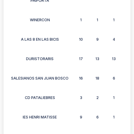
PAIPORTA
WINERCON
1
1
1
1
A LAS 8 EN LAS BICIS
10
9
4
9
DURISTORARIS
17
13
13
10
SALESIANOS SAN JUAN BOSCO
16
18
6
12
CD PATALIEBRES
3
2
1
1
IES HENRI MATISSE
9
6
1
6