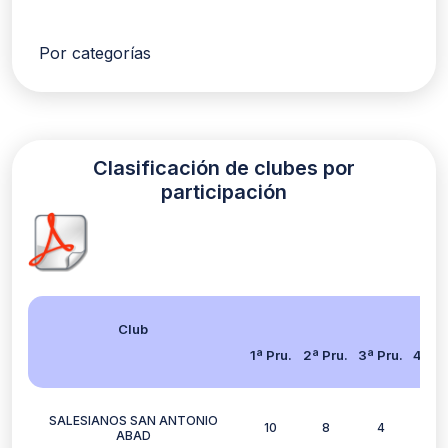
Por categorías
Clasificación de clubes por
participación
Club
1ª Pru.
2ª Pru.
3ª Pru.
4ª Pr
SALESIANOS SAN ANTONIO
10
8
4
6
ABAD