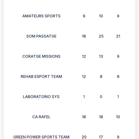
AMATEURS SPORTS
9
10
9
7
SOM PASSATGE
18
25
21
23
CORATGE MISSIONS
12
13
9
6
REHAB ESPORT TEAM
12
8
8
6
LABORATORIO SYS
1
0
1
1
CA RAFEL
18
18
10
12
GREEN POWER SPORTS TEAM
20
17
9
15