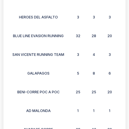
HEROES DEL ASFALTO
3
3
3
3
BLUE LINE EVASION RUNNING
32
28
20
15
SAN VICENTE RUNNING TEAM
3
4
3
3
GALAPAGOS
5
8
6
7
BENI-CORRE POC A POC
25
25
20
26
AD MALONDA
1
1
1
1