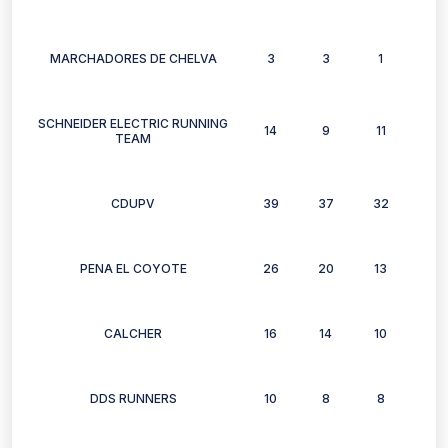
MARCHADORES DE CHELVA
3
3
1
3
SCHNEIDER ELECTRIC RUNNING
14
9
11
8
TEAM
CDUPV
39
37
32
29
PENA EL COYOTE
26
20
13
18
CALCHER
16
14
10
9
DDS RUNNERS
10
8
8
8