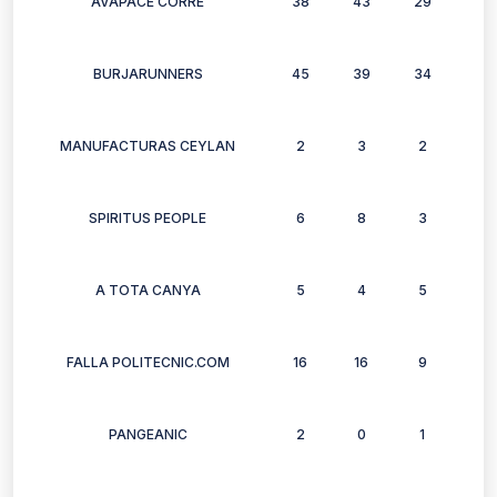
AVAPACE CORRE
38
43
29
23
BURJARUNNERS
45
39
34
44
MANUFACTURAS CEYLAN
2
3
2
4
SPIRITUS PEOPLE
6
8
3
7
A TOTA CANYA
5
4
5
2
FALLA POLITECNIC.COM
16
16
9
13
PANGEANIC
2
0
1
3