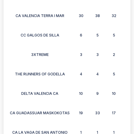
CA VALENCIA TERRA I MAR
30
38
32
26
CC GALGOS DE SILLA
6
5
5
4
3XTREME
3
3
2
3
THE RUNNERS OF GODELLA
4
4
5
5
DELTA VALENCIA CA
10
9
10
11
CA GUADASSUAR MASKOKOTAS
19
33
17
29
CA LA VAGA DE SAN ANTONIO
1
1
1
0