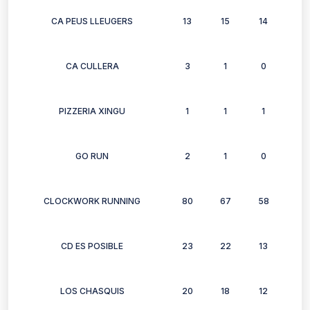
CA PEUS LLEUGERS
13
15
14
16
CA CULLERA
3
1
0
3
PIZZERIA XINGU
1
1
1
1
GO RUN
2
1
0
0
CLOCKWORK RUNNING
80
67
58
62
CD ES POSIBLE
23
22
13
20
LOS CHASQUIS
20
18
12
13