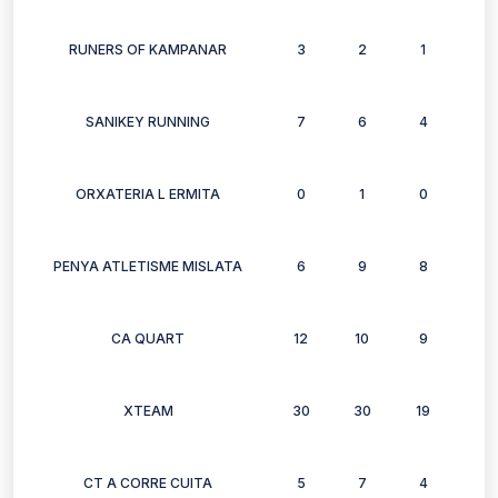
RUNERS OF KAMPANAR
3
2
1
2
SANIKEY RUNNING
7
6
4
6
ORXATERIA L ERMITA
0
1
0
0
PENYA ATLETISME MISLATA
6
9
8
6
CA QUART
12
10
9
8
XTEAM
30
30
19
17
CT A CORRE CUITA
5
7
4
3