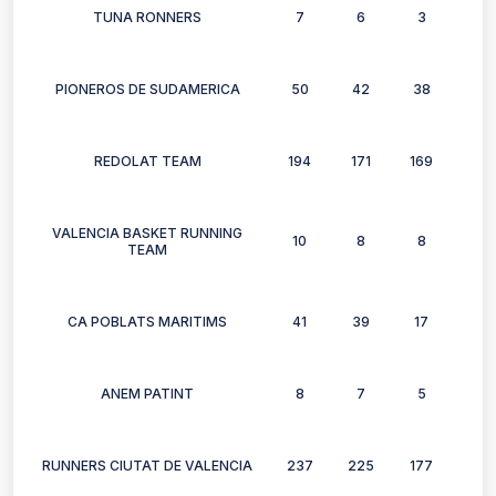
TUNA RONNERS
7
6
3
3
PIONEROS DE SUDAMERICA
50
42
38
42
REDOLAT TEAM
194
171
169
140
VALENCIA BASKET RUNNING
10
8
8
10
TEAM
CA POBLATS MARITIMS
41
39
17
38
ANEM PATINT
8
7
5
7
RUNNERS CIUTAT DE VALENCIA
237
225
177
174