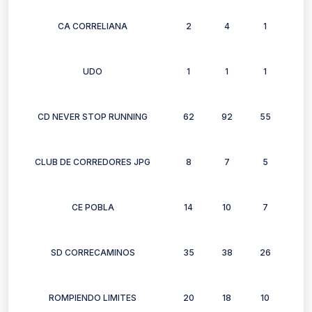
CA CORRELIANA
2
4
1
1
UDO
1
1
1
1
CD NEVER STOP RUNNING
62
92
55
48
CLUB DE CORREDORES JPG
8
7
5
9
CE POBLA
14
10
7
8
SD CORRECAMINOS
35
38
26
30
ROMPIENDO LIMITES
20
18
10
13