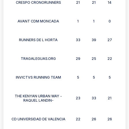
CRESPO CRONORUNNERS
21
21
14
15
AVANT CDM MONCADA
1
1
0
0
RUNNERS DE L HORTA
33
39
27
30
TRAGALEGUAS.ORG
29
25
22
28
INVICTVS RUNNING TEAM
5
5
5
6
THE KENYAN URBAN WAY -
23
33
21
29
RAQUEL LANDIN-
CD UNIVERSIDAD DE VALENCIA
22
26
26
25