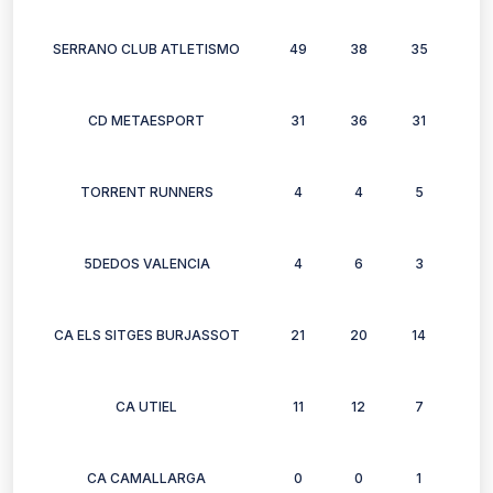
SERRANO CLUB ATLETISMO
49
38
35
35
CD METAESPORT
31
36
31
37
TORRENT RUNNERS
4
4
5
5
5DEDOS VALENCIA
4
6
3
4
CA ELS SITGES BURJASSOT
21
20
14
19
CA UTIEL
11
12
7
2
CA CAMALLARGA
0
0
1
0