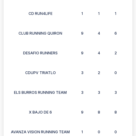
CD RUN4LIFE
1
1
1
1
CLUB RUNNING QUIRON
9
4
6
6
DESAFIO RUNNERS
9
4
2
2
CDUPV TRIATLO
3
2
0
1
ELS BURROS RUNNING TEAM
3
3
3
2
X BAJO DE 6
9
8
8
7
AVANZA VISION RUNNING TEAM
1
0
0
1