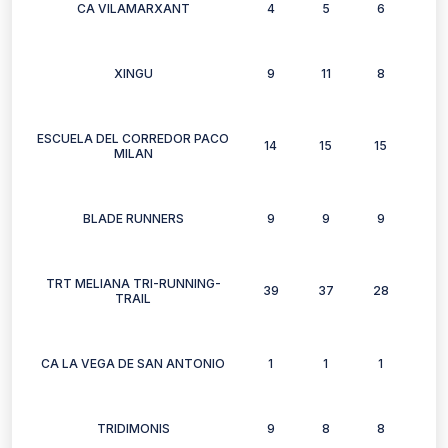
CA VILAMARXANT
4
5
6
3
XINGU
9
11
8
12
ESCUELA DEL CORREDOR PACO
14
15
15
14
MILAN
BLADE RUNNERS
9
9
9
11
TRT MELIANA TRI-RUNNING-
39
37
28
29
TRAIL
CA LA VEGA DE SAN ANTONIO
1
1
1
0
TRIDIMONIS
9
8
8
4