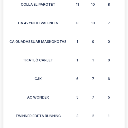
COLLA EL PAROTET
11
10
8
3
CA 42YPICO VALENCIA
8
10
7
10
CA GUADASSUAR MASKOKOTAS
1
0
0
0
TRIATLÓ CARLET
1
1
0
0
C&K
6
7
6
6
AC WONDER
5
7
5
5
TWINNER EDETA RUNNING
3
2
1
1