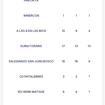
PAIPORTA
WINERCON
1
1
1
1
A LAS 8 EN LAS BICIS
10
9
4
9
DURISTORARIS
17
13
13
10
SALESIANOS SAN JUAN BOSCO
16
18
6
12
CD PATALIEBRES
3
2
1
1
IES HENRI MATISSE
9
6
1
6