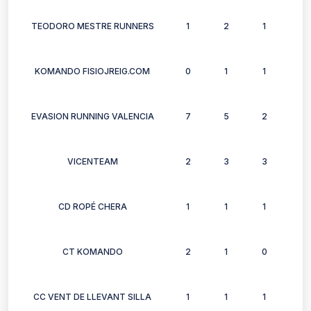
TEODORO MESTRE RUNNERS
1
2
1
2
KOMANDO FISIOJREIG.COM
0
1
1
0
EVASION RUNNING VALENCIA
7
5
2
4
VICENTEAM
2
3
3
3
CD ROPÉ CHERA
1
1
1
1
CT KOMANDO
2
1
0
1
CC VENT DE LLEVANT SILLA
1
1
1
1