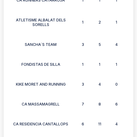
CA RUNNERS CATARROJA
1
1
1
1
ATLETISME ALBALAT DELS
1
2
1
2
SORELLS
SANCHA´S TEAM
3
5
4
3
FONDISTAS DE SILLA
1
1
1
1
KIKE MORET AND RUNNING
3
4
0
2
CA MASSAMAGRELL
7
8
6
7
CA RESIDENCIA CANTALLOPS
6
11
4
4