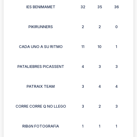
IES BENIMAMET
32
35
36
33
PIKIRUNNERS
2
2
0
1
CADA UNO A SU RITMO
11
10
1
10
PATALIEBRES PICASSENT
4
3
3
4
PATRAIX TEAM
3
4
4
4
CORRE CORRE Q NO LLEGO
3
2
3
1
RIBóN FOTOGRAFíA
1
1
1
0