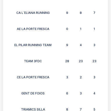
CA L´ELIANA RUNNING
9
8
7
3
AE LA PORTE FRESCA
0
1
1
1
EL PILAR RUNNING TEAM
9
4
3
2
TEAM 3FDC
28
23
23
18
CE LA PORTE FRESCA
3
2
3
3
GENT DE FOIOS
6
3
4
3
TRIAMICS SILLA
8
7
5
4