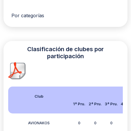
Por categorías
Clasificación de clubes por
participación
Club
1ª Pru.
2ª Pru.
3ª Pru.
4ª Pr
AVIONAKOS
0
0
0
2