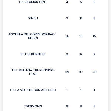
CA VILAMARXANT
4
5
6
3
XINGU
9
11
8
12
ESCUELA DEL CORREDOR PACO
14
15
15
14
MILAN
BLADE RUNNERS
9
9
9
11
TRT MELIANA TRI-RUNNING-
39
37
28
29
TRAIL
CA LA VEGA DE SAN ANTONIO
1
1
1
0
TRIDIMONIS
9
8
8
4