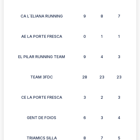
CA L´ELIANA RUNNING
9
8
7
3
AE LA PORTE FRESCA
0
1
1
1
EL PILAR RUNNING TEAM
9
4
3
2
TEAM 3FDC
28
23
23
18
CE LA PORTE FRESCA
3
2
3
3
GENT DE FOIOS
6
3
4
3
TRIAMICS SILLA
8
7
5
4