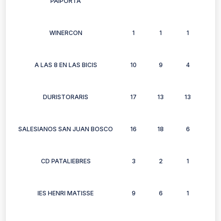
PAIPORTA
WINERCON
1
1
1
1
A LAS 8 EN LAS BICIS
10
9
4
9
DURISTORARIS
17
13
13
10
SALESIANOS SAN JUAN BOSCO
16
18
6
12
CD PATALIEBRES
3
2
1
1
IES HENRI MATISSE
9
6
1
6