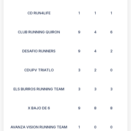
CD RUN4LIFE
1
1
1
1
CLUB RUNNING QUIRON
9
4
6
6
DESAFIO RUNNERS
9
4
2
2
CDUPV TRIATLO
3
2
0
1
ELS BURROS RUNNING TEAM
3
3
3
2
X BAJO DE 6
9
8
8
7
AVANZA VISION RUNNING TEAM
1
0
0
1