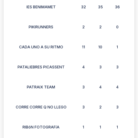
IES BENIMAMET
32
35
36
33
PIKIRUNNERS
2
2
0
1
CADA UNO A SU RITMO
11
10
1
10
PATALIEBRES PICASSENT
4
3
3
4
PATRAIX TEAM
3
4
4
4
CORRE CORRE Q NO LLEGO
3
2
3
1
RIBóN FOTOGRAFíA
1
1
1
0