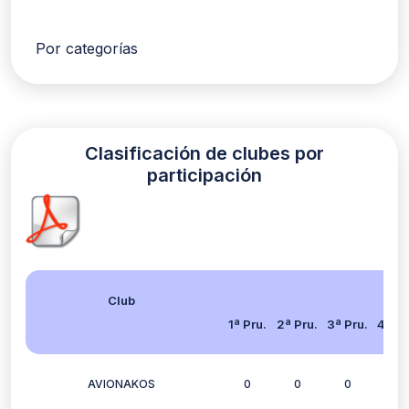
Por categorías
Clasificación de clubes por
participación
Club
1ª Pru.
2ª Pru.
3ª Pru.
4ª Pr
AVIONAKOS
0
0
0
2