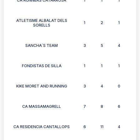
CA RUNNERS CATARROJA
1
1
1
1
ATLETISME ALBALAT DELS
1
2
1
2
SORELLS
SANCHA´S TEAM
3
5
4
3
FONDISTAS DE SILLA
1
1
1
1
KIKE MORET AND RUNNING
3
4
0
2
CA MASSAMAGRELL
7
8
6
7
CA RESIDENCIA CANTALLOPS
6
11
4
4