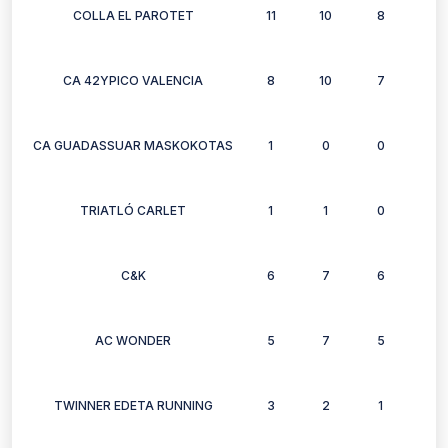
COLLA EL PAROTET
11
10
8
3
CA 42YPICO VALENCIA
8
10
7
10
CA GUADASSUAR MASKOKOTAS
1
0
0
0
TRIATLÓ CARLET
1
1
0
0
C&K
6
7
6
6
AC WONDER
5
7
5
5
TWINNER EDETA RUNNING
3
2
1
1