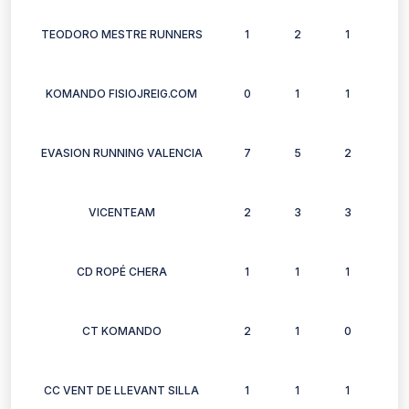
TEODORO MESTRE RUNNERS
1
2
1
2
KOMANDO FISIOJREIG.COM
0
1
1
0
EVASION RUNNING VALENCIA
7
5
2
4
VICENTEAM
2
3
3
3
CD ROPÉ CHERA
1
1
1
1
CT KOMANDO
2
1
0
1
CC VENT DE LLEVANT SILLA
1
1
1
1