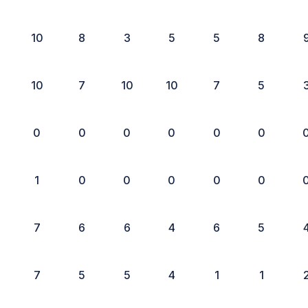
10
8
3
5
5
8
10
7
10
10
7
5
0
0
0
0
0
0
1
0
0
0
0
0
7
6
6
4
6
5
7
5
5
4
1
1