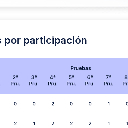
s por participación
Pruebas
2ª
3ª
4ª
5ª
6ª
7ª
8
.
Pru.
Pru.
Pru.
Pru.
Pru.
Pru.
Pr
0
0
2
0
0
1
2
1
2
2
2
1