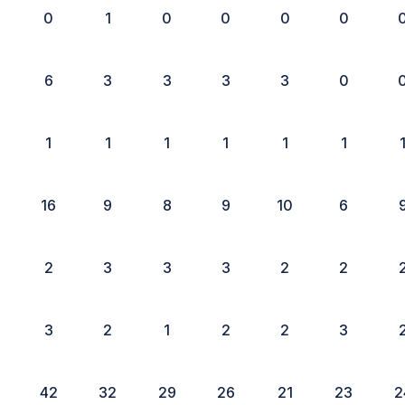
0
1
0
0
0
0
6
3
3
3
3
0
1
1
1
1
1
1
16
9
8
9
10
6
2
3
3
3
2
2
3
2
1
2
2
3
42
32
29
26
21
23
2