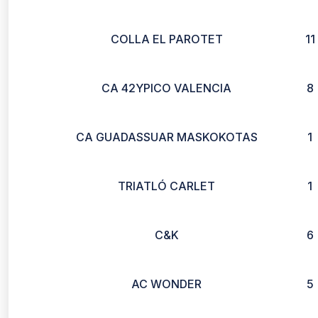
COLLA EL PAROTET
11
CA 42YPICO VALENCIA
8
CA GUADASSUAR MASKOKOTAS
1
TRIATLÓ CARLET
1
C&K
6
AC WONDER
5