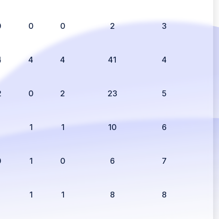
0
0
0
2
3
4
4
4
41
4
2
0
2
23
5
1
1
1
10
6
0
1
0
6
7
1
1
1
8
8