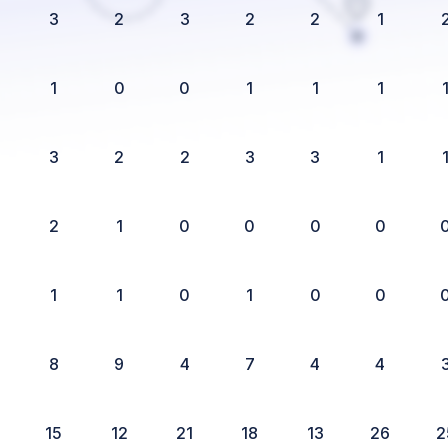
3
2
3
2
2
1
1
0
0
1
1
1
3
2
2
3
3
1
2
1
0
0
0
0
1
1
0
1
0
0
8
9
4
7
4
4
15
12
21
18
13
26
2