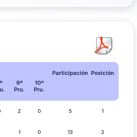
Participación
Posición
ª
9ª
10ª
u.
Pru.
Pru.
0
2
0
5
1
1
1
0
13
2