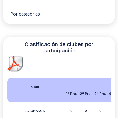
Por categorías
Clasificación de clubes por
participación
Club
1ª Pru.
2ª Pru.
3ª Pru.
4ª Pr
AVIONAKOS
0
0
0
2