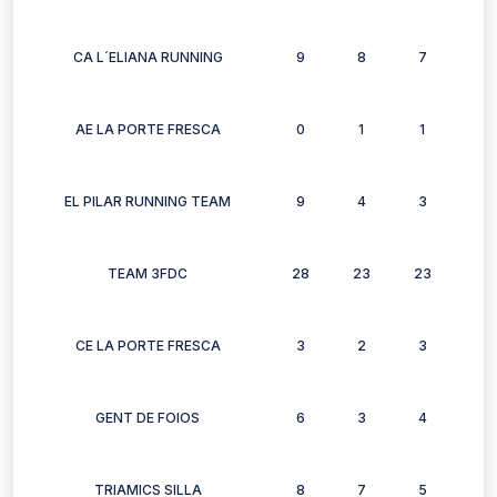
CA L´ELIANA RUNNING
9
8
7
3
AE LA PORTE FRESCA
0
1
1
1
EL PILAR RUNNING TEAM
9
4
3
2
TEAM 3FDC
28
23
23
18
CE LA PORTE FRESCA
3
2
3
3
GENT DE FOIOS
6
3
4
3
TRIAMICS SILLA
8
7
5
4