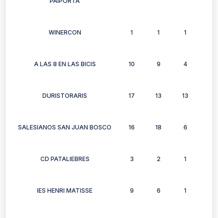
PAIPORTA
WINERCON
1
1
1
1
A LAS 8 EN LAS BICIS
10
9
4
9
DURISTORARIS
17
13
13
10
SALESIANOS SAN JUAN BOSCO
16
18
6
12
CD PATALIEBRES
3
2
1
1
IES HENRI MATISSE
9
6
1
6