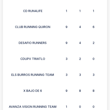
CD RUN4LIFE
1
1
1
1
CLUB RUNNING QUIRON
9
4
6
6
DESAFIO RUNNERS
9
4
2
2
CDUPV TRIATLO
3
2
0
1
ELS BURROS RUNNING TEAM
3
3
3
2
X BAJO DE 6
9
8
8
7
AVANZA VISION RUNNING TEAM
1
0
0
1