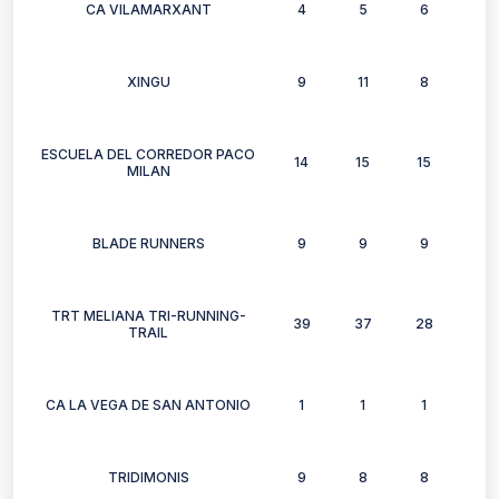
CA VILAMARXANT
4
5
6
3
XINGU
9
11
8
12
ESCUELA DEL CORREDOR PACO
14
15
15
14
MILAN
BLADE RUNNERS
9
9
9
11
TRT MELIANA TRI-RUNNING-
39
37
28
29
TRAIL
CA LA VEGA DE SAN ANTONIO
1
1
1
0
TRIDIMONIS
9
8
8
4