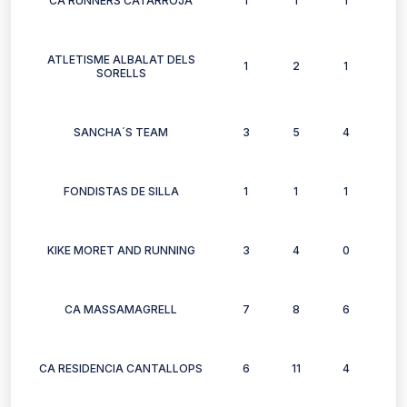
CA RUNNERS CATARROJA
1
1
1
1
ATLETISME ALBALAT DELS
1
2
1
2
SORELLS
SANCHA´S TEAM
3
5
4
3
FONDISTAS DE SILLA
1
1
1
1
KIKE MORET AND RUNNING
3
4
0
2
CA MASSAMAGRELL
7
8
6
7
CA RESIDENCIA CANTALLOPS
6
11
4
4