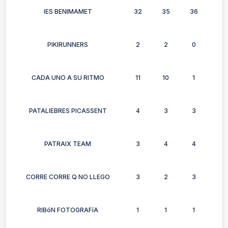
IES BENIMAMET
32
35
36
33
PIKIRUNNERS
2
2
0
1
CADA UNO A SU RITMO
11
10
1
10
PATALIEBRES PICASSENT
4
3
3
4
PATRAIX TEAM
3
4
4
4
CORRE CORRE Q NO LLEGO
3
2
3
1
RIBóN FOTOGRAFíA
1
1
1
0