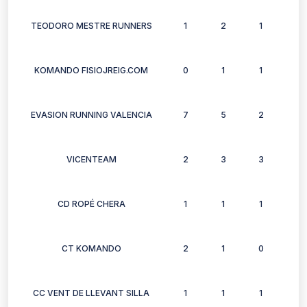
TEODORO MESTRE RUNNERS
1
2
1
2
KOMANDO FISIOJREIG.COM
0
1
1
0
EVASION RUNNING VALENCIA
7
5
2
4
VICENTEAM
2
3
3
3
CD ROPÉ CHERA
1
1
1
1
CT KOMANDO
2
1
0
1
CC VENT DE LLEVANT SILLA
1
1
1
1