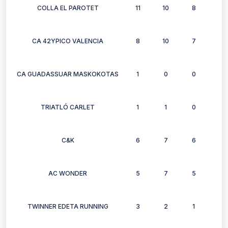
COLLA EL PAROTET
11
10
8
3
CA 42YPICO VALENCIA
8
10
7
10
CA GUADASSUAR MASKOKOTAS
1
0
0
0
TRIATLÓ CARLET
1
1
0
0
C&K
6
7
6
6
AC WONDER
5
7
5
5
TWINNER EDETA RUNNING
3
2
1
1