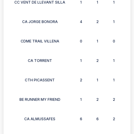
CC VENT DE LLEVANT SILLA
1
1
1
1
CA JORGE BONORA
4
2
1
2
CDME TRAIL VILLENA
0
1
0
0
CA TORRENT
1
2
1
2
CTH PICASSENT
2
1
1
1
BE RUNNER MY FRIEND
1
2
2
2
CA ALMUSSAFES
6
6
2
3