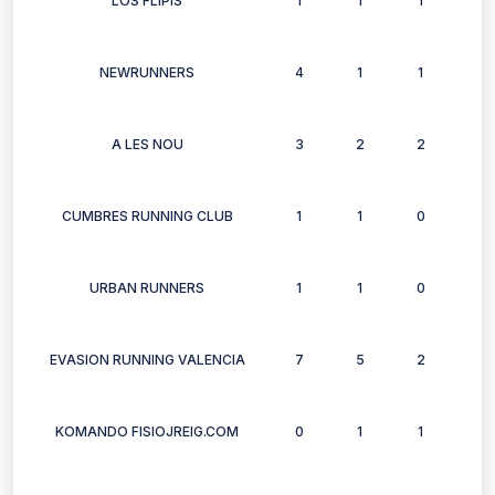
LOS FLIPIS
1
1
1
1
NEWRUNNERS
4
1
1
1
A LES NOU
3
2
2
2
CUMBRES RUNNING CLUB
1
1
0
0
URBAN RUNNERS
1
1
0
1
EVASION RUNNING VALENCIA
7
5
2
4
KOMANDO FISIOJREIG.COM
0
1
1
0