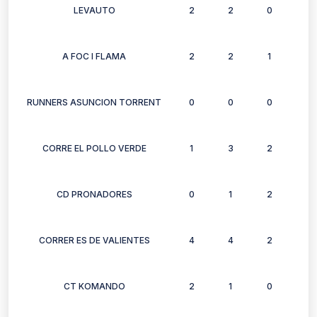
LEVAUTO
2
2
0
2
A FOC I FLAMA
2
2
1
0
RUNNERS ASUNCION TORRENT
0
0
0
0
CORRE EL POLLO VERDE
1
3
2
3
CD PRONADORES
0
1
2
1
CORRER ES DE VALIENTES
4
4
2
1
CT KOMANDO
2
1
0
1