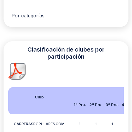
Por categorías
Clasificación de clubes por
participación
Club
1ª Pru.
2ª Pru.
3ª Pru.
4ª Pr
CARRERASPOPULARES.COM
1
1
1
0