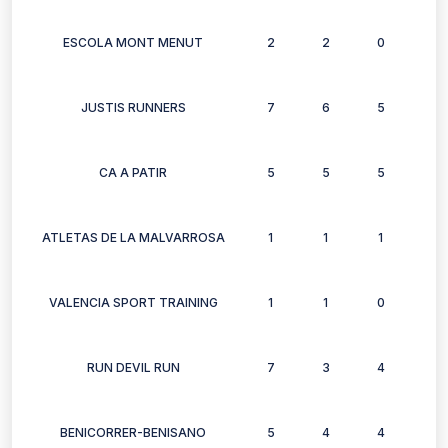
ESCOLA MONT MENUT
2
2
0
2
JUSTIS RUNNERS
7
6
5
3
CA A PATIR
5
5
5
5
ATLETAS DE LA MALVARROSA
1
1
1
1
VALENCIA SPORT TRAINING
1
1
0
0
RUN DEVIL RUN
7
3
4
0
BENICORRER-BENISANO
5
4
4
4