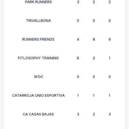
PARK RUNNERS
3
2
2
2
TRIVALLBONA
0
0
0
0
RUNNERS FRIENDS
4
8
9
8
FITLOSOPHY TRAINING
6
2
1
3
3FDC
0
0
0
0
CATARROJA UNIO ESPORTIVA
1
1
1
0
CA CASAS BAJAS
3
2
3
1