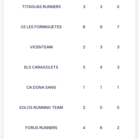
TITAGUAS RUNNERS
3
3
0
3
CE LES FORMIGUETES
8
9
7
5
VICENTEAM
2
3
3
3
ELS CARAGOLETS
5
4
3
3
CA DONA SANG
1
1
1
1
EOLOS RUNNING TEAM
2
0
0
1
FORUS RUNNERS
4
6
2
4