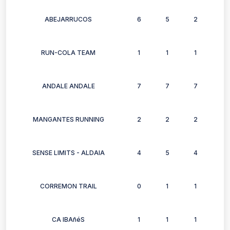
ABEJARRUCOS
6
5
2
6
RUN-COLA TEAM
1
1
1
1
ANDALE ANDALE
7
7
7
4
MANGANTES RUNNING
2
2
2
0
SENSE LIMITS - ALDAIA
4
5
4
1
CORREMON TRAIL
0
1
1
0
CA IBAñéS
1
1
1
1