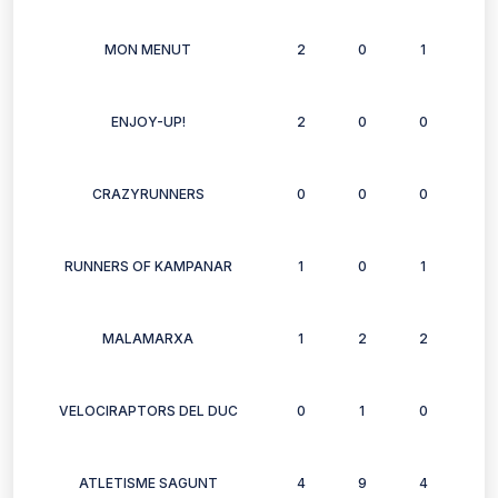
MON MENUT
2
0
1
1
ENJOY-UP!
2
0
0
1
CRAZYRUNNERS
0
0
0
1
RUNNERS OF KAMPANAR
1
0
1
1
MALAMARXA
1
2
2
1
VELOCIRAPTORS DEL DUC
0
1
0
3
ATLETISME SAGUNT
4
9
4
4