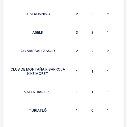
BENI RUNNING
2
3
2
1
A5ELK
3
3
1
3
CC MASSALFASSAR
2
2
2
2
CLUB DE MONTAÑA RIBARROJA
1
1
1
1
KIKE MORET
VALENCIAPORT
1
1
1
1
TURIATLÓ
1
0
1
1