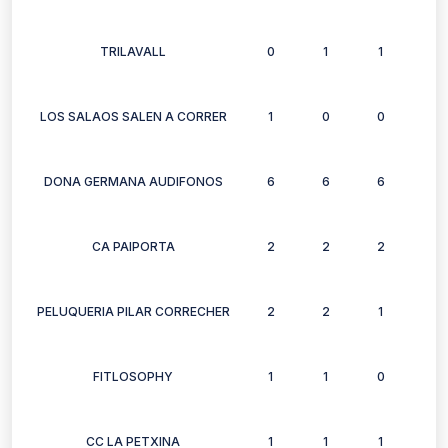
TRILAVALL
0
1
1
1
LOS SALAOS SALEN A CORRER
1
0
0
0
DONA GERMANA AUDIFONOS
6
6
6
6
CA PAIPORTA
2
2
2
2
PELUQUERIA PILAR CORRECHER
2
2
1
2
FITLOSOPHY
1
1
0
0
CC LA PETXINA
1
1
1
0