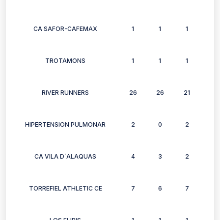
CA SAFOR-CAFEMAX
1
1
1
1
TROTAMONS
1
1
1
1
RIVER RUNNERS
26
26
21
15
HIPERTENSION PULMONAR
2
0
2
2
CA VILA D´ALAQUAS
4
3
2
4
TORREFIEL ATHLETIC CE
7
6
7
6