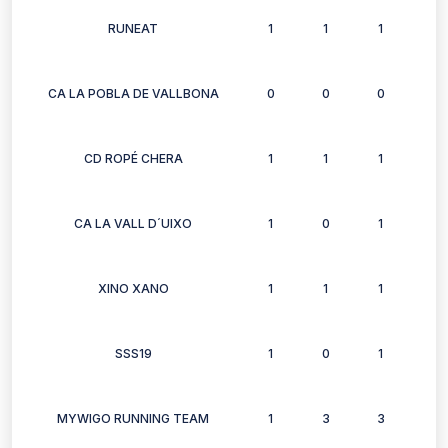
RUNEAT
1
1
1
1
CA LA POBLA DE VALLBONA
0
0
0
0
CD ROPÉ CHERA
1
1
1
1
CA LA VALL D´UIXO
1
0
1
0
XINO XANO
1
1
1
1
SSS19
1
0
1
1
MYWIGO RUNNING TEAM
1
3
3
0