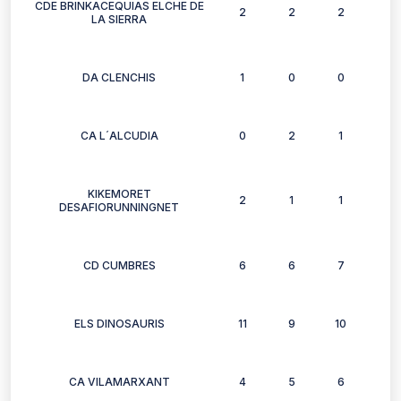
CDE BRINKACEQUIAS ELCHE DE
2
2
2
2
LA SIERRA
DA CLENCHIS
1
0
0
0
CA L´ALCUDIA
0
2
1
0
KIKEMORET
2
1
1
0
DESAFIORUNNINGNET
CD CUMBRES
6
6
7
5
ELS DINOSAURIS
11
9
10
9
CA VILAMARXANT
4
5
6
3