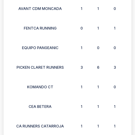
AVANT CDM MONCADA
1
1
0
0
FENTCA RUNNING
0
1
1
2
EQUIPO PANGEANIC
1
0
0
0
PICKEN CLARET RUNNERS
3
6
3
3
KOMANDO CT
1
1
0
1
CEA BETERA
1
1
1
1
CA RUNNERS CATARROJA
1
1
1
1