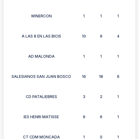
WINERCON
1
1
1
1
A LAS 8 EN LAS BICIS
10
9
4
9
AD MALONDA
1
1
1
1
SALESIANOS SAN JUAN BOSCO
16
18
6
12
CD PATALIEBRES
3
2
1
1
IES HENRI MATISSE
9
6
1
6
CT CDM MONCADA
1
0
1
0