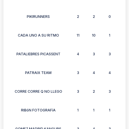
PIKIRUNNERS
2
2
0
1
CADA UNO A SU RITMO
11
10
1
10
PATALIEBRES PICASSENT
4
3
3
4
PATRAIX TEAM
3
4
4
4
CORRE CORRE Q NO LLEGO
3
2
3
1
RIBóN FOTOGRAFíA
1
1
1
0
GOMEZ MADRID KANGURS
3
4
3
6