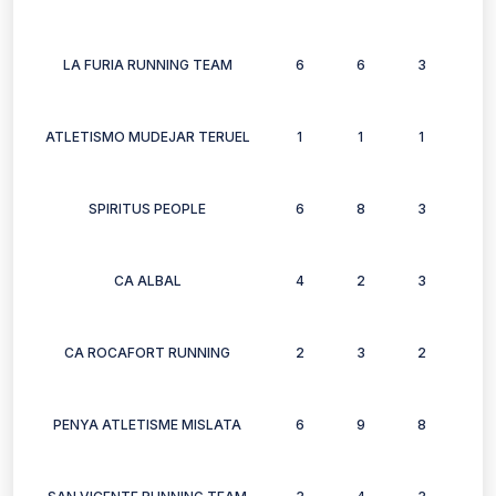
LA FURIA RUNNING TEAM
6
6
3
3
ATLETISMO MUDEJAR TERUEL
1
1
1
1
SPIRITUS PEOPLE
6
8
3
7
CA ALBAL
4
2
3
3
CA ROCAFORT RUNNING
2
3
2
1
PENYA ATLETISME MISLATA
6
9
8
6