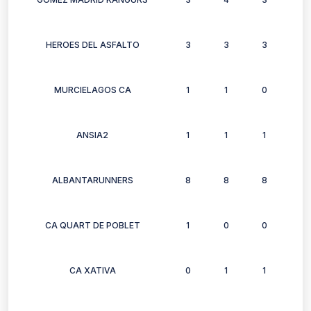
HEROES DEL ASFALTO
3
3
3
3
MURCIELAGOS CA
1
1
0
1
ANSIA2
1
1
1
1
ALBANTARUNNERS
8
8
8
10
CA QUART DE POBLET
1
0
0
0
CA XATIVA
0
1
1
1