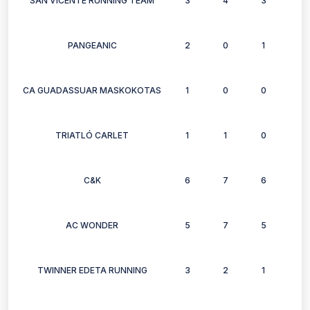
SAN VICENTE RUNNING TEAM
3
4
3
3
PANGEANIC
2
0
1
3
CA GUADASSUAR MASKOKOTAS
1
0
0
0
TRIATLÓ CARLET
1
1
0
0
C&K
6
7
6
6
AC WONDER
5
7
5
5
TWINNER EDETA RUNNING
3
2
1
1