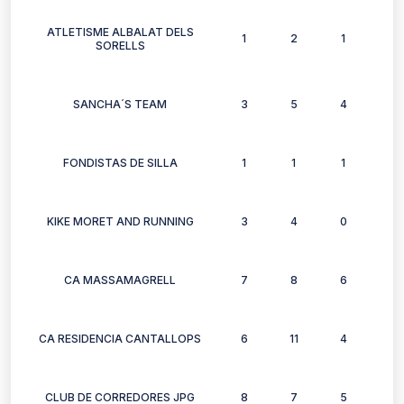
ATLETISME ALBALAT DELS
1
2
1
2
SORELLS
SANCHA´S TEAM
3
5
4
3
FONDISTAS DE SILLA
1
1
1
1
KIKE MORET AND RUNNING
3
4
0
2
CA MASSAMAGRELL
7
8
6
7
CA RESIDENCIA CANTALLOPS
6
11
4
4
CLUB DE CORREDORES JPG
8
7
5
9