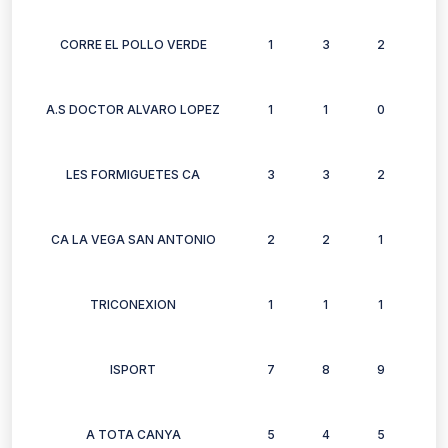
CORRE EL POLLO VERDE
1
3
2
3
A.S DOCTOR ALVARO LOPEZ
1
1
0
0
LES FORMIGUETES CA
3
3
2
2
CA LA VEGA SAN ANTONIO
2
2
1
0
TRICONEXION
1
1
1
0
ISPORT
7
8
9
4
A TOTA CANYA
5
4
5
2