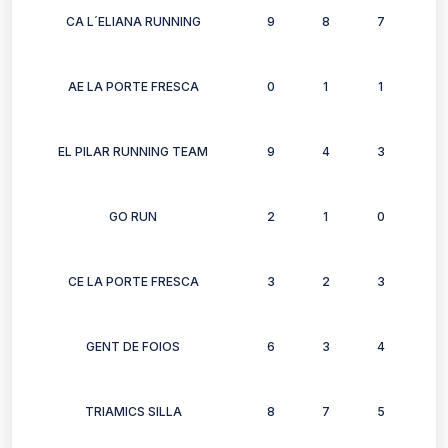
CA L´ELIANA RUNNING
9
8
7
3
AE LA PORTE FRESCA
0
1
1
1
EL PILAR RUNNING TEAM
9
4
3
2
GO RUN
2
1
0
0
CE LA PORTE FRESCA
3
2
3
3
GENT DE FOIOS
6
3
4
3
TRIAMICS SILLA
8
7
5
4