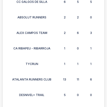
CC GALGOS DE SILLA
6
5
5
4
ABSOLUT RUNNERS
2
2
0
2
ALEX CAMPOS TEAM
2
6
3
4
CA RIBAPEU - RIBARROJA
1
0
1
0
TYCRUN
1
1
1
1
ATALANTA RUNNERS CLUB
13
11
6
9
DESNIVEL+ TRAIL
5
0
0
0