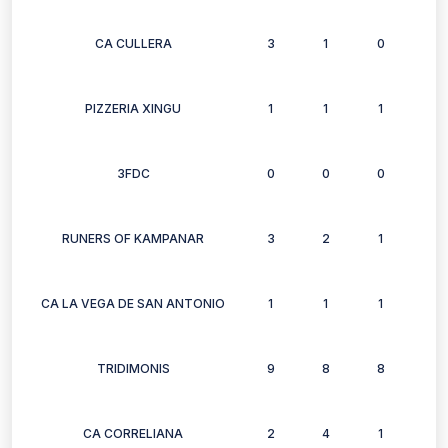
CA CULLERA
3
1
0
3
PIZZERIA XINGU
1
1
1
1
3FDC
0
0
0
0
RUNERS OF KAMPANAR
3
2
1
2
CA LA VEGA DE SAN ANTONIO
1
1
1
0
TRIDIMONIS
9
8
8
4
CA CORRELIANA
2
4
1
1