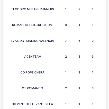
TEODORO MESTRE RUNNERS
1
2
1
2
KOMANDO FISIOJREIG.COM
0
1
1
0
EVASION RUNNING VALENCIA
7
5
2
4
VICENTEAM
2
3
3
3
CD ROPÉ CHERA
1
1
1
1
CT KOMANDO
2
1
0
1
CC VENT DE LLEVANT SILLA
1
1
1
1