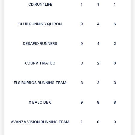
CD RUN4LIFE
1
1
1
1
CLUB RUNNING QUIRON
9
4
6
6
DESAFIO RUNNERS
9
4
2
2
CDUPV TRIATLO
3
2
0
1
ELS BURROS RUNNING TEAM
3
3
3
2
X BAJO DE 6
9
8
8
7
AVANZA VISION RUNNING TEAM
1
0
0
1