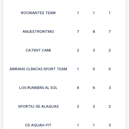
ROCINANTES TEAM
1
1
1
1
ANUESTRORITMO
7
8
7
8
CA FENT CAMI
2
3
2
2
ARIRANG CLÍNICAS SPORT TEAM
1
0
0
1
LOS RUNNERS AL SOL
6
6
3
3
SPORTIU-XE ALAQUAS
2
2
2
2
CD AQUAH-FIT
1
1
3
2