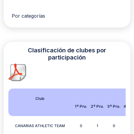
Por categorías
Clasificación de clubes por
participación
Club
1ª Pru.
2ª Pru.
3ª Pru.
4ª Pr
CANARIAS ATHLETIC TEAM
0
1
0
1