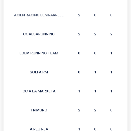
ACIEN RACING BENIPARRELL
2
0
0
0
COALSARUNNING
2
2
2
2
EDEM RUNNING TEAM
0
0
1
1
SOLFA RM
0
1
1
1
CC A LA MARXETA
1
1
1
2
TRIMURO
2
2
0
2
A PEU PLA
1
0
0
0