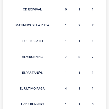
CD ROIVIVAL
0
1
1
0
MATINERS DE LA RUTA
1
2
2
2
CLUB TURIATLO
1
1
1
1
ALMIRUNNING
7
8
7
4
ESPARTAN@S
1
1
1
1
EL ULTIMO PAGA
4
1
1
1
TYRIS RUNNERS
1
1
0
0