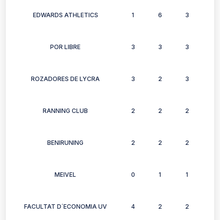
EDWARDS ATHLETICS
1
6
3
6
POR LIBRE
3
3
3
2
ROZADORES DE LYCRA
3
2
3
2
RANNING CLUB
2
2
2
1
BENIRUNING
2
2
2
1
MEIVEL
0
1
1
1
FACULTAT D´ECONOMIA UV
4
2
2
2