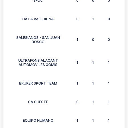
3FDC
0
0
0
0
CA LA VALLDIGNA
0
1
0
0
SALESIANOS - SAN JUAN
1
0
0
1
BOSCO
ULTRAFONS ALACANT
1
1
1
1
AUTOMOVILES GOMIS
BRUKER SPORT TEAM
1
1
1
1
CA CHESTE
0
1
1
0
EQUIPO HUMANO
1
1
1
1