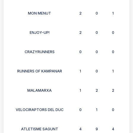
MON MENUT
2
0
1
1
ENJOY-UP!
2
0
0
1
CRAZYRUNNERS
0
0
0
1
RUNNERS OF KAMPANAR
1
0
1
1
MALAMARXA
1
2
2
1
VELOCIRAPTORS DEL DUC
0
1
0
3
ATLETISME SAGUNT
4
9
4
4