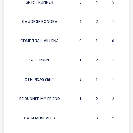
SPIRIT RUNNER
5
4
5
6
CA JORGE BONORA
4
2
1
2
CDME TRAIL VILLENA
0
1
0
0
CA TORRENT
1
2
1
2
CTH PICASSENT
2
1
1
1
BE RUNNER MY FRIEND
1
2
2
2
CA ALMUSSAFES
6
6
2
3