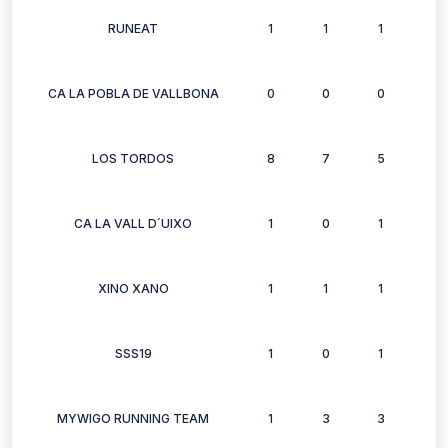
RUNEAT
1
1
1
1
CA LA POBLA DE VALLBONA
0
0
0
0
LOS TORDOS
8
7
5
9
CA LA VALL D´UIXO
1
0
1
0
XINO XANO
1
1
1
1
SSS19
1
0
1
1
MYWIGO RUNNING TEAM
1
3
3
0