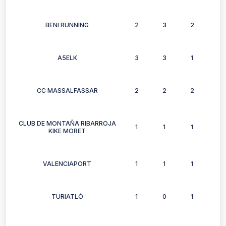
BENI RUNNING
2
3
2
1
A5ELK
3
3
1
3
CC MASSALFASSAR
2
2
2
2
CLUB DE MONTAÑA RIBARROJA
1
1
1
1
KIKE MORET
VALENCIAPORT
1
1
1
1
TURIATLÓ
1
0
1
1