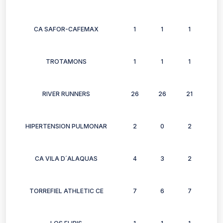
CA SAFOR-CAFEMAX
1
1
1
1
TROTAMONS
1
1
1
1
RIVER RUNNERS
26
26
21
15
HIPERTENSION PULMONAR
2
0
2
2
CA VILA D´ALAQUAS
4
3
2
4
TORREFIEL ATHLETIC CE
7
6
7
6