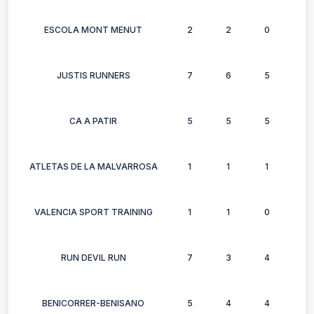
ESCOLA MONT MENUT
2
2
0
2
JUSTIS RUNNERS
7
6
5
3
CA A PATIR
5
5
5
5
ATLETAS DE LA MALVARROSA
1
1
1
1
VALENCIA SPORT TRAINING
1
1
0
0
RUN DEVIL RUN
7
3
4
0
BENICORRER-BENISANO
5
4
4
4