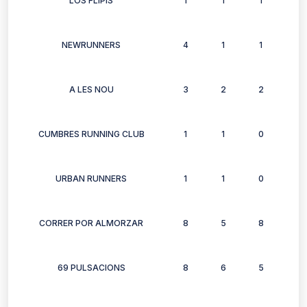
LOS FLIPIS
1
1
1
1
NEWRUNNERS
4
1
1
1
A LES NOU
3
2
2
2
CUMBRES RUNNING CLUB
1
1
0
0
URBAN RUNNERS
1
1
0
1
CORRER POR ALMORZAR
8
5
8
6
69 PULSACIONS
8
6
5
5