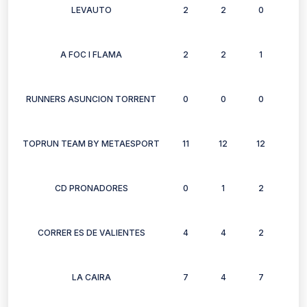
LEVAUTO
2
2
0
2
A FOC I FLAMA
2
2
1
0
RUNNERS ASUNCION TORRENT
0
0
0
0
TOPRUN TEAM BY METAESPORT
11
12
12
12
CD PRONADORES
0
1
2
1
CORRER ES DE VALIENTES
4
4
2
1
LA CAIRA
7
4
7
5