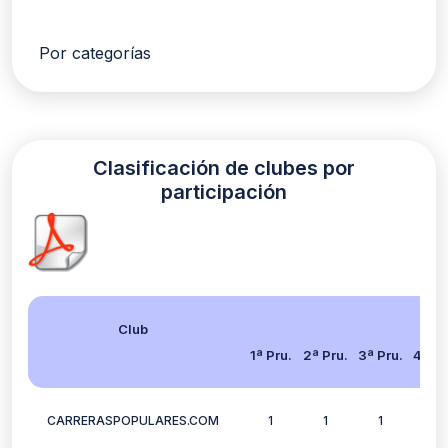
Por categorías
Clasificación de clubes por
participación
Club
1ª Pru.
2ª Pru.
3ª Pru.
4ª Pr
CARRERASPOPULARES.COM
1
1
1
0