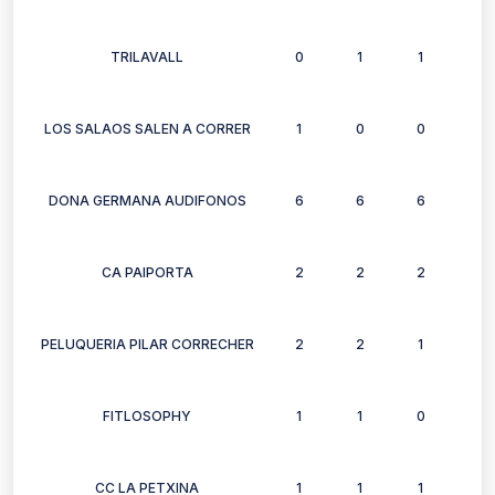
TRILAVALL
0
1
1
1
LOS SALAOS SALEN A CORRER
1
0
0
0
DONA GERMANA AUDIFONOS
6
6
6
6
CA PAIPORTA
2
2
2
2
PELUQUERIA PILAR CORRECHER
2
2
1
2
FITLOSOPHY
1
1
0
0
CC LA PETXINA
1
1
1
0