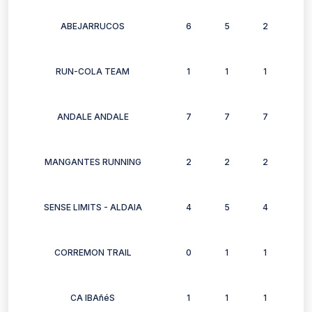
ABEJARRUCOS
6
5
2
6
RUN-COLA TEAM
1
1
1
1
ANDALE ANDALE
7
7
7
4
MANGANTES RUNNING
2
2
2
0
SENSE LIMITS - ALDAIA
4
5
4
1
CORREMON TRAIL
0
1
1
0
CA IBAñéS
1
1
1
1