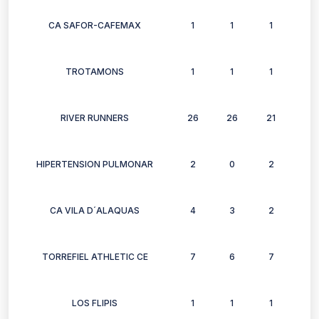
CA SAFOR-CAFEMAX
1
1
1
1
TROTAMONS
1
1
1
1
RIVER RUNNERS
26
26
21
15
HIPERTENSION PULMONAR
2
0
2
2
CA VILA D´ALAQUAS
4
3
2
4
TORREFIEL ATHLETIC CE
7
6
7
6
LOS FLIPIS
1
1
1
1