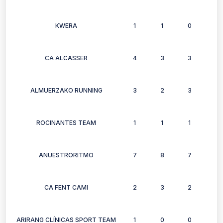
KWERA
1
1
0
1
CA ALCASSER
4
3
3
3
ALMUERZAKO RUNNING
3
2
3
3
ROCINANTES TEAM
1
1
1
1
ANUESTRORITMO
7
8
7
8
CA FENT CAMI
2
3
2
2
ARIRANG CLÍNICAS SPORT TEAM
1
0
0
1