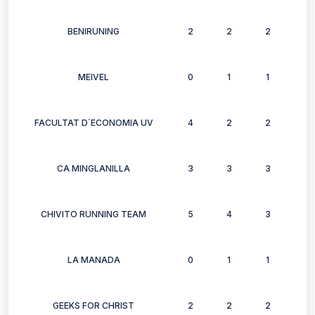
BENIRUNING
2
2
2
1
MEIVEL
0
1
1
1
FACULTAT D´ECONOMIA UV
4
2
2
2
CA MINGLANILLA
3
3
3
3
CHIVITO RUNNING TEAM
5
4
3
3
LA MANADA
0
1
1
0
GEEKS FOR CHRIST
2
2
2
2