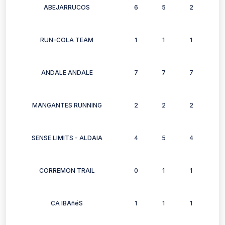
ABEJARRUCOS
6
5
2
6
RUN-COLA TEAM
1
1
1
1
ANDALE ANDALE
7
7
7
4
MANGANTES RUNNING
2
2
2
0
SENSE LIMITS - ALDAIA
4
5
4
1
CORREMON TRAIL
0
1
1
0
CA IBAñéS
1
1
1
1