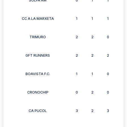
SOLFA RM
0
1
1
1
CC A LA MARXETA
1
1
1
2
TRIMURO
2
2
0
2
GFT RUNNERS
2
2
2
2
BOAVISTA F.C.
1
1
0
1
CRONOCHIP
0
2
0
0
CA PUCOL
3
2
3
3