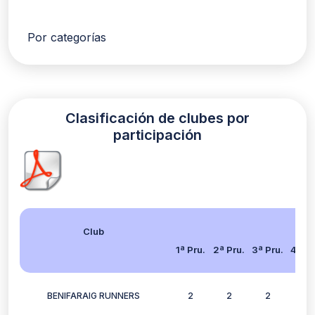
Por categorías
Clasificación de clubes por
participación
Club
1ª Pru.
2ª Pru.
3ª Pru.
4ª Pr
BENIFARAIG RUNNERS
2
2
2
1