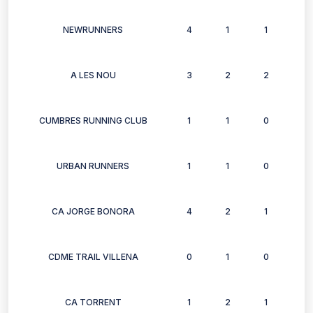
NEWRUNNERS
4
1
1
1
A LES NOU
3
2
2
2
CUMBRES RUNNING CLUB
1
1
0
0
URBAN RUNNERS
1
1
0
1
CA JORGE BONORA
4
2
1
2
CDME TRAIL VILLENA
0
1
0
0
CA TORRENT
1
2
1
2