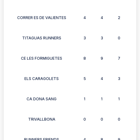
CORRER ES DE VALIENTES
4
4
2
1
TITAGUAS RUNNERS
3
3
0
3
CE LES FORMIGUETES
8
9
7
5
ELS CARAGOLETS
5
4
3
3
CA DONA SANG
1
1
1
1
TRIVALLBONA
0
0
0
0
RUNNERS FRIENDS
4
8
9
8