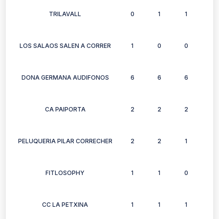
TRILAVALL
0
1
1
1
LOS SALAOS SALEN A CORRER
1
0
0
0
DONA GERMANA AUDIFONOS
6
6
6
6
CA PAIPORTA
2
2
2
2
PELUQUERIA PILAR CORRECHER
2
2
1
2
FITLOSOPHY
1
1
0
0
CC LA PETXINA
1
1
1
0