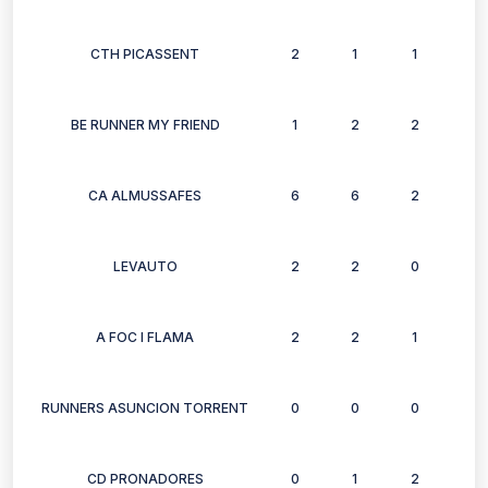
CTH PICASSENT
2
1
1
1
BE RUNNER MY FRIEND
1
2
2
2
CA ALMUSSAFES
6
6
2
3
LEVAUTO
2
2
0
2
A FOC I FLAMA
2
2
1
0
RUNNERS ASUNCION TORRENT
0
0
0
0
CD PRONADORES
0
1
2
1