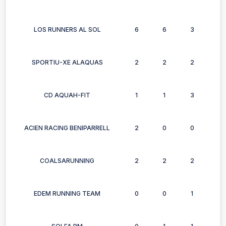
LOS RUNNERS AL SOL
6
6
3
3
SPORTIU-XE ALAQUAS
2
2
2
2
CD AQUAH-FIT
1
1
3
2
ACIEN RACING BENIPARRELL
2
0
0
0
COALSARUNNING
2
2
2
2
EDEM RUNNING TEAM
0
0
1
1