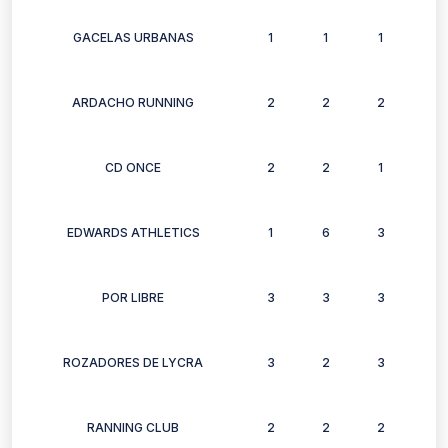
GACELAS URBANAS
1
1
1
1
ARDACHO RUNNING
2
2
2
1
CD ONCE
2
2
1
2
EDWARDS ATHLETICS
1
6
3
6
POR LIBRE
3
3
3
2
ROZADORES DE LYCRA
3
2
3
2
RANNING CLUB
2
2
2
1