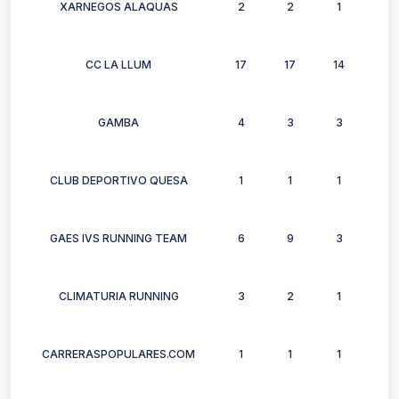
XARNEGOS ALAQUAS
2
2
1
1
CC LA LLUM
17
17
14
13
GAMBA
4
3
3
3
CLUB DEPORTIVO QUESA
1
1
1
1
GAES IVS RUNNING TEAM
6
9
3
8
CLIMATURIA RUNNING
3
2
1
1
CARRERASPOPULARES.COM
1
1
1
0