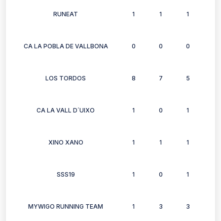
RUNEAT
1
1
1
1
CA LA POBLA DE VALLBONA
0
0
0
0
LOS TORDOS
8
7
5
9
CA LA VALL D´UIXO
1
0
1
0
XINO XANO
1
1
1
1
SSS19
1
0
1
1
MYWIGO RUNNING TEAM
1
3
3
0