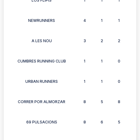
LOS FLIPIS
1
1
1
1
NEWRUNNERS
4
1
1
1
A LES NOU
3
2
2
2
CUMBRES RUNNING CLUB
1
1
0
0
URBAN RUNNERS
1
1
0
1
CORRER POR ALMORZAR
8
5
8
6
69 PULSACIONS
8
6
5
5