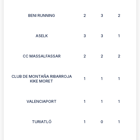
BENI RUNNING
2
3
2
1
A5ELK
3
3
1
3
CC MASSALFASSAR
2
2
2
2
CLUB DE MONTAÑA RIBARROJA
1
1
1
1
KIKE MORET
VALENCIAPORT
1
1
1
1
TURIATLÓ
1
0
1
1