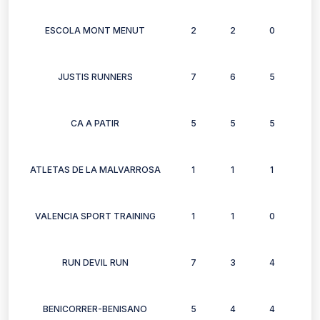
ESCOLA MONT MENUT
2
2
0
2
JUSTIS RUNNERS
7
6
5
3
CA A PATIR
5
5
5
5
ATLETAS DE LA MALVARROSA
1
1
1
1
VALENCIA SPORT TRAINING
1
1
0
0
RUN DEVIL RUN
7
3
4
0
BENICORRER-BENISANO
5
4
4
4