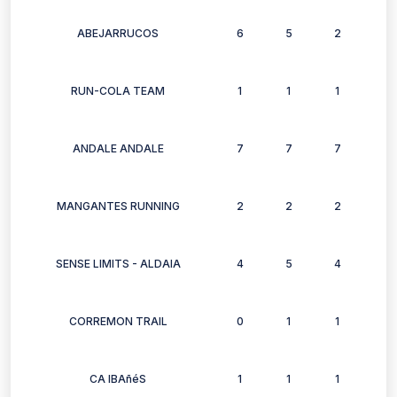
ABEJARRUCOS
6
5
2
6
RUN-COLA TEAM
1
1
1
1
ANDALE ANDALE
7
7
7
4
MANGANTES RUNNING
2
2
2
0
SENSE LIMITS - ALDAIA
4
5
4
1
CORREMON TRAIL
0
1
1
0
CA IBAñéS
1
1
1
1