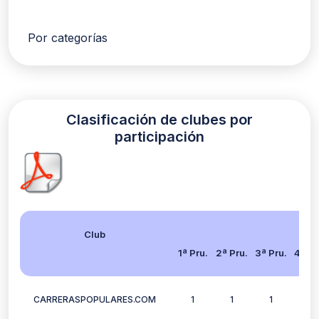
Por categorías
Clasificación de clubes por
participación
Club
1ª Pru.
2ª Pru.
3ª Pru.
4ª Pr
CARRERASPOPULARES.COM
1
1
1
0