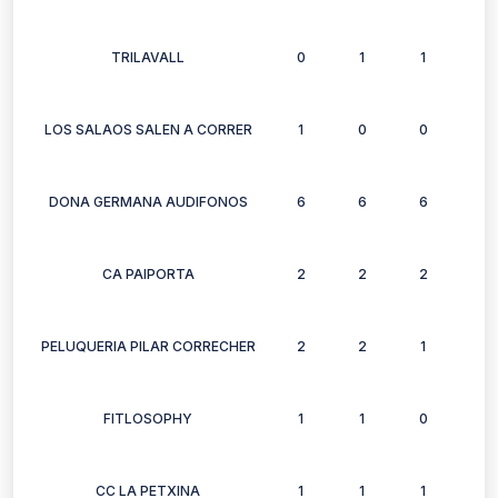
TRILAVALL
0
1
1
1
LOS SALAOS SALEN A CORRER
1
0
0
0
DONA GERMANA AUDIFONOS
6
6
6
6
CA PAIPORTA
2
2
2
2
PELUQUERIA PILAR CORRECHER
2
2
1
2
FITLOSOPHY
1
1
0
0
CC LA PETXINA
1
1
1
0