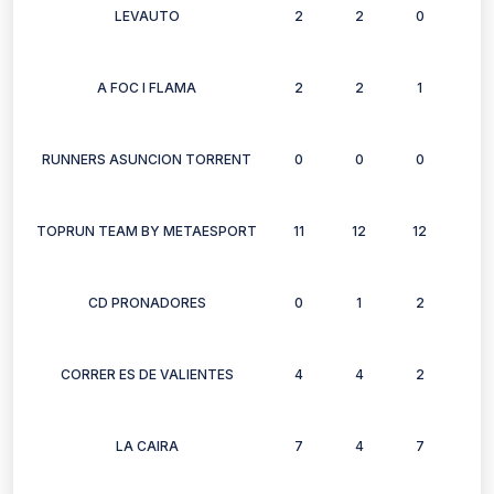
LEVAUTO
2
2
0
2
A FOC I FLAMA
2
2
1
0
RUNNERS ASUNCION TORRENT
0
0
0
0
TOPRUN TEAM BY METAESPORT
11
12
12
12
CD PRONADORES
0
1
2
1
CORRER ES DE VALIENTES
4
4
2
1
LA CAIRA
7
4
7
5