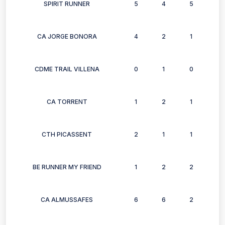
SPIRIT RUNNER
5
4
5
6
CA JORGE BONORA
4
2
1
2
CDME TRAIL VILLENA
0
1
0
0
CA TORRENT
1
2
1
2
CTH PICASSENT
2
1
1
1
BE RUNNER MY FRIEND
1
2
2
2
CA ALMUSSAFES
6
6
2
3