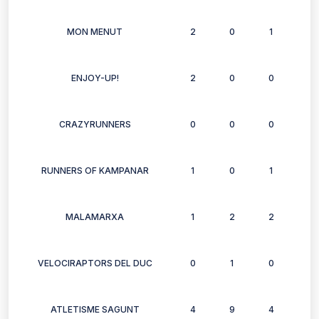
MON MENUT
2
0
1
1
ENJOY-UP!
2
0
0
1
CRAZYRUNNERS
0
0
0
1
RUNNERS OF KAMPANAR
1
0
1
1
MALAMARXA
1
2
2
1
VELOCIRAPTORS DEL DUC
0
1
0
3
ATLETISME SAGUNT
4
9
4
4