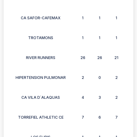
CA SAFOR-CAFEMAX
1
1
1
1
TROTAMONS
1
1
1
1
RIVER RUNNERS
26
26
21
15
HIPERTENSION PULMONAR
2
0
2
2
CA VILA D´ALAQUAS
4
3
2
4
TORREFIEL ATHLETIC CE
7
6
7
6