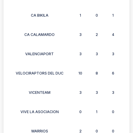
CA BIKILA
1
0
1
1
CA CALAMARDO
3
2
4
4
VALENCIAPORT
3
3
3
3
VELOCIRAPTORS DEL DUC
10
8
6
6
VICENTEAM
3
3
3
3
VIVE LA ASOCIACION
0
1
0
1
WARRIOS
2
0
0
0