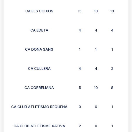
CA ELS COIXOS
15
10
13
12
CA EDETA
4
4
4
2
CA DONA SANG
1
1
1
1
CA CULLERA
4
4
2
2
CA CORRELIANA
5
10
8
6
CA CLUB ATLETISMO REQUENA
0
0
1
1
CA CLUB ATLETISME XATIVA
2
0
1
1