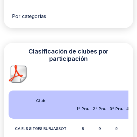
Por categorías
Clasificación de clubes por
participación
Club
1ª Pru.
2ª Pru.
3ª Pru.
4ª Pr
CA ELS SITGES BURJASSOT
8
9
9
11