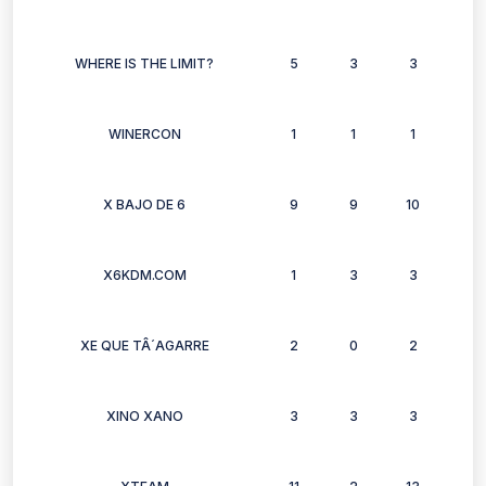
WHERE IS THE LIMIT?
5
3
3
2
WINERCON
1
1
1
1
X BAJO DE 6
9
9
10
9
X6KDM.COM
1
3
3
1
XE QUE TÂ´AGARRE
2
0
2
1
XINO XANO
3
3
3
2