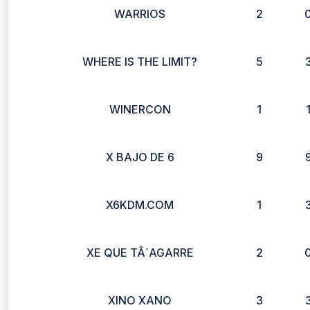
WARRIOS
2
WHERE IS THE LIMIT?
5
WINERCON
1
X BAJO DE 6
9
X6KDM.COM
1
XE QUE TÂ´AGARRE
2
XINO XANO
3