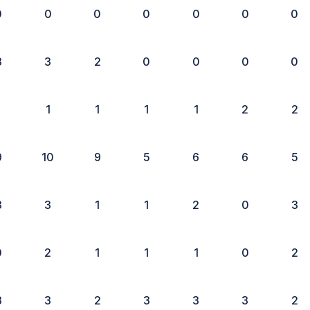
0
0
0
0
0
0
0
3
3
2
0
0
0
0
1
1
1
1
1
2
2
9
10
9
5
6
6
5
3
3
1
1
2
0
3
0
2
1
1
1
0
2
3
3
2
3
3
3
2