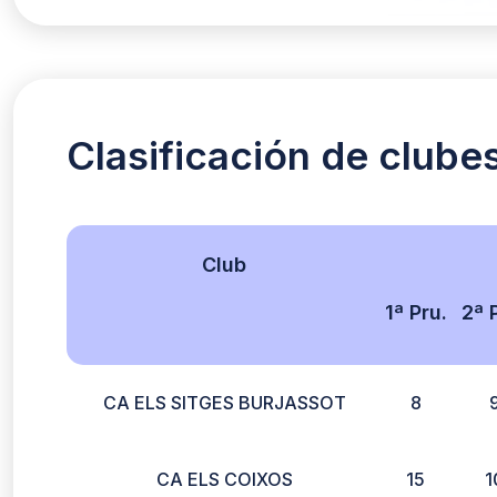
Clasificación de clube
Club
1ª Pru.
2ª 
CA ELS SITGES BURJASSOT
8
CA ELS COIXOS
15
1