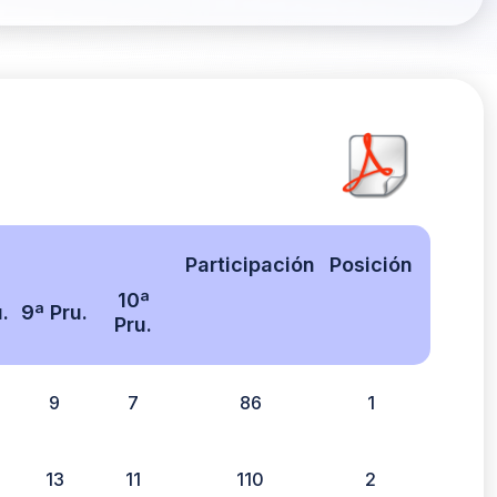
Participación
Posición
10ª
.
9ª Pru.
Pru.
9
7
86
1
13
11
110
2