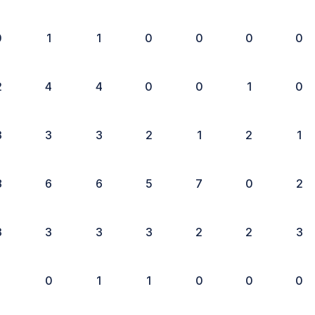
0
1
1
0
0
0
0
2
4
4
0
0
1
0
3
3
3
2
1
2
1
8
6
6
5
7
0
2
3
3
3
3
2
2
3
1
0
1
1
0
0
0