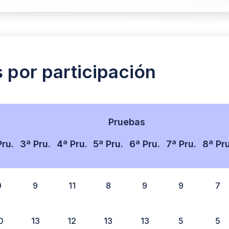
s por participación
Pruebas
Pru.
3ª Pru.
4ª Pru.
5ª Pru.
6ª Pru.
7ª Pru.
8ª Pru
9
9
11
8
9
9
7
0
13
12
13
13
5
5