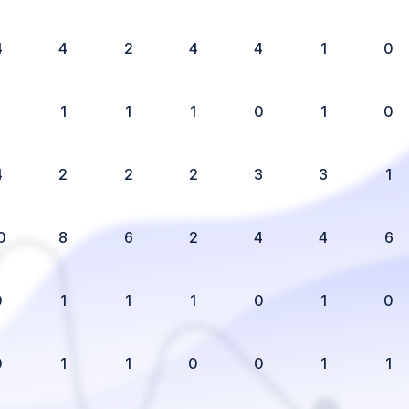
4
4
2
4
4
1
0
1
1
1
1
0
1
0
4
2
2
2
3
3
1
0
8
6
2
4
4
6
0
1
1
1
0
1
0
0
1
1
0
0
1
1