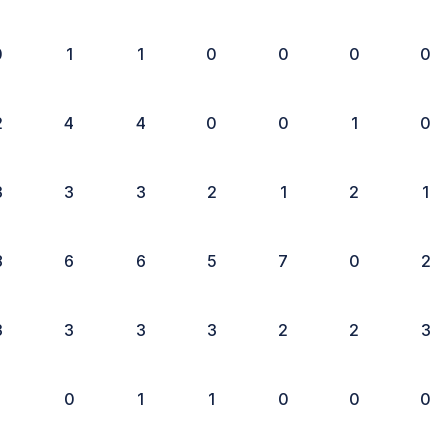
0
1
1
0
0
0
0
2
4
4
0
0
1
0
3
3
3
2
1
2
1
8
6
6
5
7
0
2
3
3
3
3
2
2
3
1
0
1
1
0
0
0