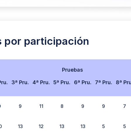
s por participación
Pruebas
Pru.
3ª Pru.
4ª Pru.
5ª Pru.
6ª Pru.
7ª Pru.
8ª Pru
9
9
11
8
9
9
7
0
13
12
13
13
5
5