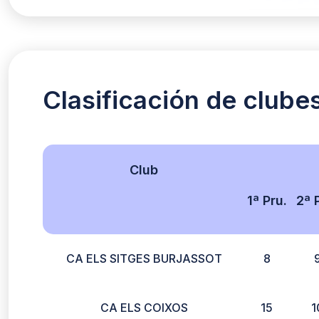
Clasificación de clube
Club
1ª Pru.
2ª 
CA ELS SITGES BURJASSOT
8
CA ELS COIXOS
15
1