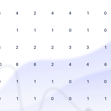
4
4
2
4
4
1
0
1
1
1
1
0
1
0
4
2
2
2
3
3
1
0
8
6
2
4
4
6
0
1
1
1
0
1
0
0
1
1
0
0
1
1