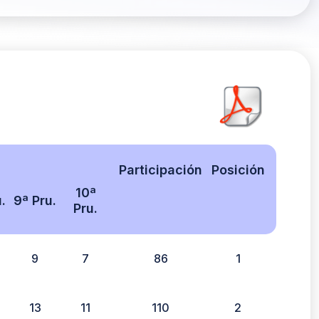
Participación
Posición
10ª
.
9ª Pru.
Pru.
9
7
86
1
13
11
110
2