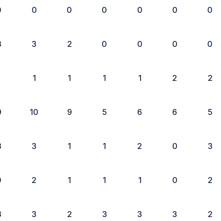
0
0
0
0
0
0
0
3
3
2
0
0
0
0
1
1
1
1
1
2
2
9
10
9
5
6
6
5
3
3
1
1
2
0
3
0
2
1
1
1
0
2
3
3
2
3
3
3
2