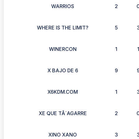
WARRIOS
2
WHERE IS THE LIMIT?
5
WINERCON
1
X BAJO DE 6
9
X6KDM.COM
1
XE QUE TÂ´AGARRE
2
XINO XANO
3