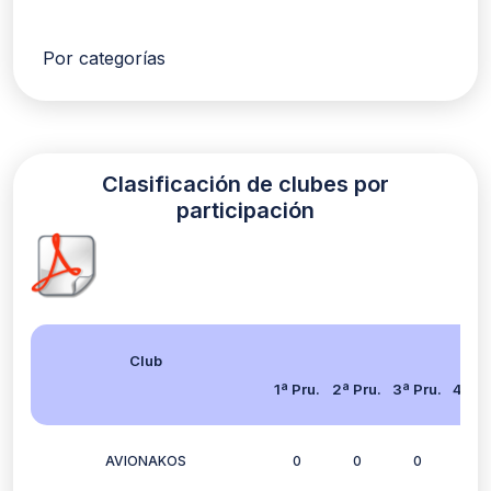
Por categorías
Clasificación de clubes por
participación
Club
1ª Pru.
2ª Pru.
3ª Pru.
4ª Pr
AVIONAKOS
0
0
0
2