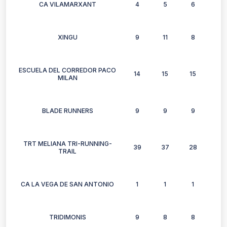
CA VILAMARXANT
4
5
6
3
XINGU
9
11
8
12
ESCUELA DEL CORREDOR PACO
14
15
15
14
MILAN
BLADE RUNNERS
9
9
9
11
TRT MELIANA TRI-RUNNING-
39
37
28
29
TRAIL
CA LA VEGA DE SAN ANTONIO
1
1
1
0
TRIDIMONIS
9
8
8
4