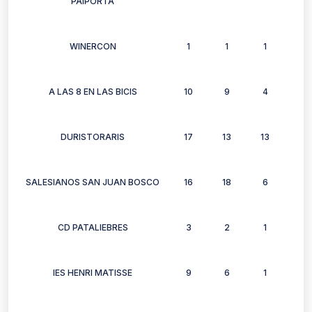
PAIPORTA
WINERCON
1
1
1
1
A LAS 8 EN LAS BICIS
10
9
4
9
DURISTORARIS
17
13
13
10
SALESIANOS SAN JUAN BOSCO
16
18
6
12
CD PATALIEBRES
3
2
1
1
IES HENRI MATISSE
9
6
1
6