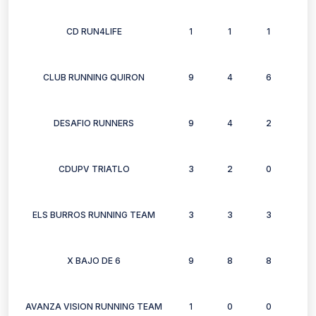
CD RUN4LIFE
1
1
1
1
CLUB RUNNING QUIRON
9
4
6
6
DESAFIO RUNNERS
9
4
2
2
CDUPV TRIATLO
3
2
0
1
ELS BURROS RUNNING TEAM
3
3
3
2
X BAJO DE 6
9
8
8
7
AVANZA VISION RUNNING TEAM
1
0
0
1