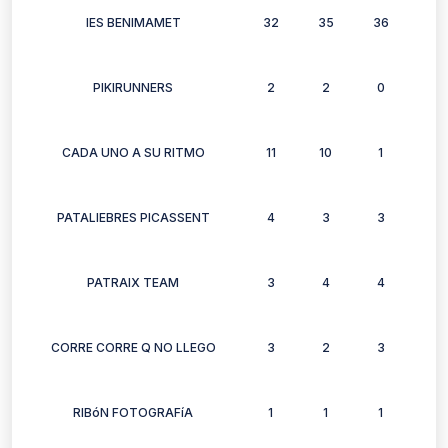
IES BENIMAMET
32
35
36
33
PIKIRUNNERS
2
2
0
1
CADA UNO A SU RITMO
11
10
1
10
PATALIEBRES PICASSENT
4
3
3
4
PATRAIX TEAM
3
4
4
4
CORRE CORRE Q NO LLEGO
3
2
3
1
RIBóN FOTOGRAFíA
1
1
1
0