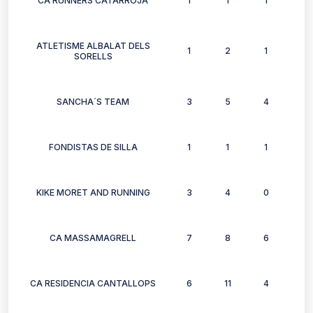
CA RUNNERS CATARROJA
1
1
1
1
ATLETISME ALBALAT DELS
1
2
1
2
SORELLS
SANCHA´S TEAM
3
5
4
3
FONDISTAS DE SILLA
1
1
1
1
KIKE MORET AND RUNNING
3
4
0
2
CA MASSAMAGRELL
7
8
6
7
CA RESIDENCIA CANTALLOPS
6
11
4
4