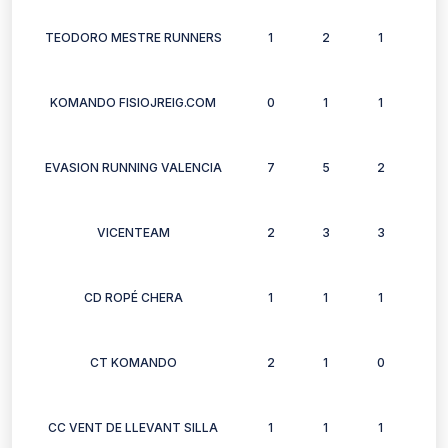
TEODORO MESTRE RUNNERS
1
2
1
2
KOMANDO FISIOJREIG.COM
0
1
1
0
EVASION RUNNING VALENCIA
7
5
2
4
VICENTEAM
2
3
3
3
CD ROPÉ CHERA
1
1
1
1
CT KOMANDO
2
1
0
1
CC VENT DE LLEVANT SILLA
1
1
1
1