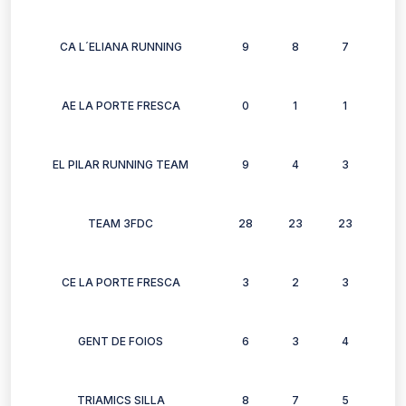
CA L´ELIANA RUNNING
9
8
7
3
AE LA PORTE FRESCA
0
1
1
1
EL PILAR RUNNING TEAM
9
4
3
2
TEAM 3FDC
28
23
23
18
CE LA PORTE FRESCA
3
2
3
3
GENT DE FOIOS
6
3
4
3
TRIAMICS SILLA
8
7
5
4