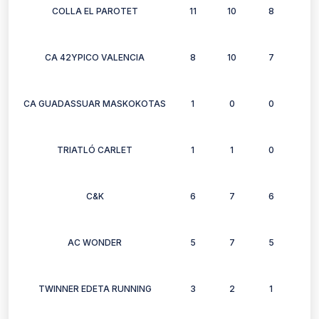
COLLA EL PAROTET
11
10
8
3
CA 42YPICO VALENCIA
8
10
7
10
CA GUADASSUAR MASKOKOTAS
1
0
0
0
TRIATLÓ CARLET
1
1
0
0
C&K
6
7
6
6
AC WONDER
5
7
5
5
TWINNER EDETA RUNNING
3
2
1
1