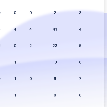
0
0
0
2
3
4
4
4
41
4
2
0
2
23
5
1
1
1
10
6
0
1
0
6
7
1
1
1
8
8