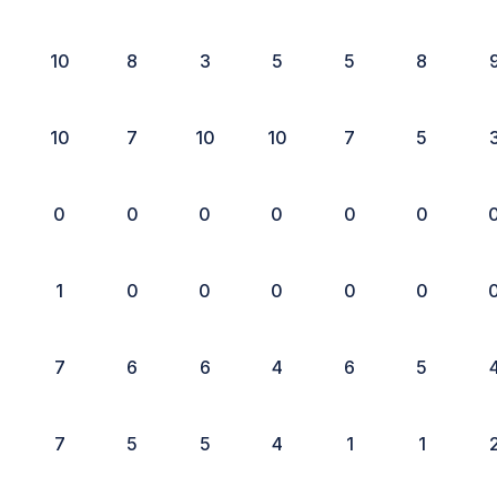
10
8
3
5
5
8
10
7
10
10
7
5
0
0
0
0
0
0
1
0
0
0
0
0
7
6
6
4
6
5
7
5
5
4
1
1