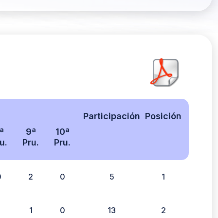
Participación
Posición
ª
9ª
10ª
u.
Pru.
Pru.
0
2
0
5
1
1
1
0
13
2