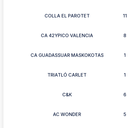
COLLA EL PAROTET
11
CA 42YPICO VALENCIA
8
CA GUADASSUAR MASKOKOTAS
1
TRIATLÓ CARLET
1
C&K
6
AC WONDER
5