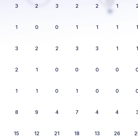
3
2
3
2
2
1
1
0
0
1
1
1
3
2
2
3
3
1
2
1
0
0
0
0
1
1
0
1
0
0
8
9
4
7
4
4
15
12
21
18
13
26
2