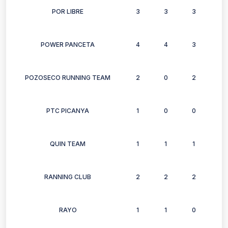
POR LIBRE
3
3
3
2
POWER PANCETA
4
4
3
3
POZOSECO RUNNING TEAM
2
0
2
0
PTC PICANYA
1
0
0
0
QUIN TEAM
1
1
1
0
RANNING CLUB
2
2
2
1
RAYO
1
1
0
0