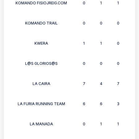
KOMANDO FISIOJREIG.COM
0
1
1
0
KOMANDO TRAIL
0
0
0
0
KWERA
1
1
0
1
L@S GLORIOS@S
0
0
0
0
LA CAIRA
7
4
7
5
LA FURIA RUNNING TEAM
6
6
3
3
LA MANADA
0
1
1
0