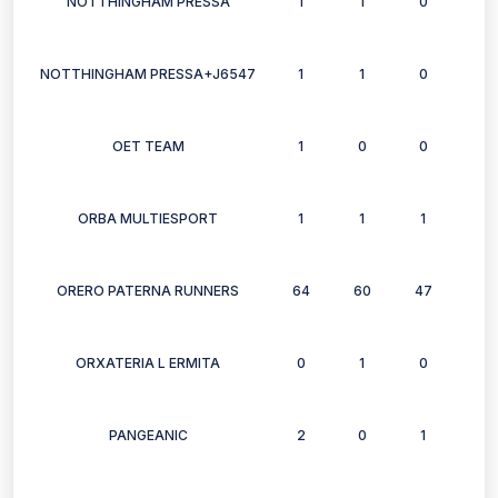
NOTTHINGHAM PRESSA
1
1
0
1
NOTTHINGHAM PRESSA+J6547
1
1
0
1
OET TEAM
1
0
0
0
ORBA MULTIESPORT
1
1
1
0
ORERO PATERNA RUNNERS
64
60
47
48
ORXATERIA L ERMITA
0
1
0
0
PANGEANIC
2
0
1
3