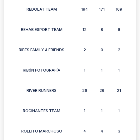
REDOLAT TEAM
194
171
169
140
REHAB ESPORT TEAM
12
8
8
6
RIBES FAMILY & FRIENDS
2
0
2
2
RIBóN FOTOGRAFíA
1
1
1
0
RIVER RUNNERS
26
26
21
15
ROCINANTES TEAM
1
1
1
1
ROLLITO MARCHOSO
4
4
3
5