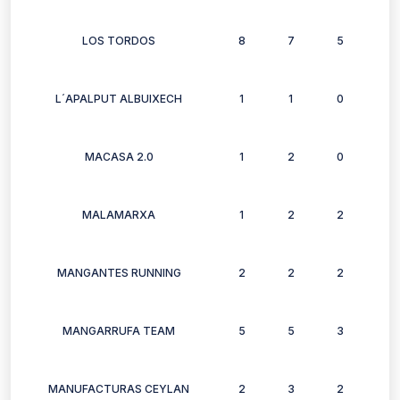
LOS TORDOS
8
7
5
9
L´APALPUT ALBUIXECH
1
1
0
0
MACASA 2.0
1
2
0
1
MALAMARXA
1
2
2
1
MANGANTES RUNNING
2
2
2
0
MANGARRUFA TEAM
5
5
3
1
MANUFACTURAS CEYLAN
2
3
2
4