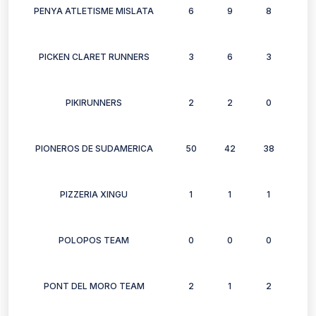
PENYA ATLETISME MISLATA
6
9
8
6
PICKEN CLARET RUNNERS
3
6
3
3
PIKIRUNNERS
2
2
0
1
PIONEROS DE SUDAMERICA
50
42
38
42
PIZZERIA XINGU
1
1
1
1
POLOPOS TEAM
0
0
0
0
PONT DEL MORO TEAM
2
1
2
1