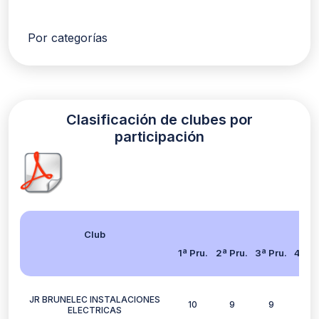
Por categorías
Clasificación de clubes por
participación
Club
1ª Pru.
2ª Pru.
3ª Pru.
4ª Pr
JR BRUNELEC INSTALACIONES
10
9
9
7
ELECTRICAS