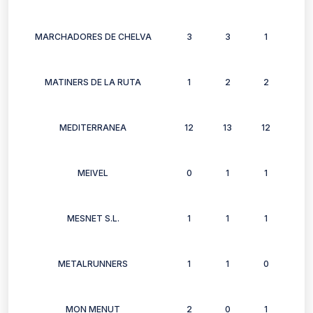
MARCHADORES DE CHELVA
3
3
1
3
MATINERS DE LA RUTA
1
2
2
2
MEDITERRANEA
12
13
12
12
MEIVEL
0
1
1
1
MESNET S.L.
1
1
1
2
METALRUNNERS
1
1
0
0
MON MENUT
2
0
1
1