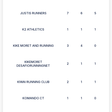
JUSTIS RUNNERS
7
6
5
3
K2 ATHLETICS
1
1
1
1
KIKE MORET AND RUNNING
3
4
0
2
KIKEMORET
2
1
1
0
DESAFIORUNNINGNET
KIWAI RUNNING CLUB
2
1
1
1
KOMANDO CT
1
1
0
1