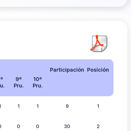
Participación
Posición
ª
9ª
10ª
u.
Pru.
Pru.
1
1
1
9
1
0
0
0
30
2