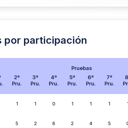
s por participación
Pruebas
ª
2ª
3ª
4ª
5ª
6ª
7ª
8
u.
Pru.
Pru.
Pru.
Pru.
Pru.
Pru.
Pr
1
1
0
1
1
1
5
2
6
2
4
5