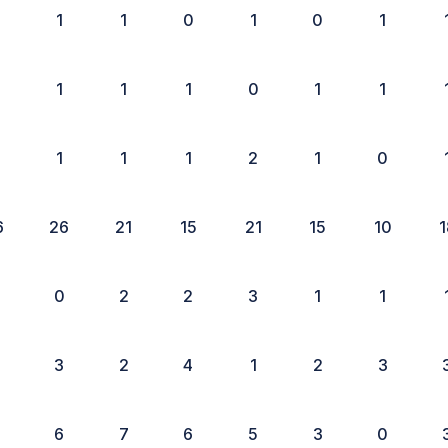
1
1
0
1
0
1
1
1
1
0
1
1
1
1
1
2
1
0
6
26
21
15
21
15
10
1
0
2
2
3
1
1
3
2
4
1
2
3
6
7
6
5
3
0