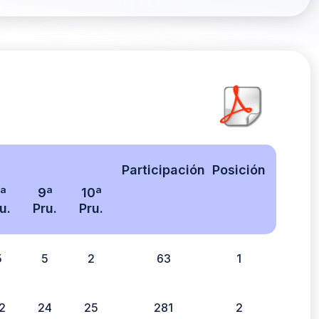
Participación
Posición
ª
9ª
10ª
u.
Pru.
Pru.
5
5
2
63
1
2
24
25
281
2