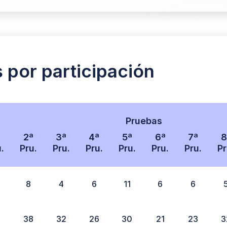
s por participación
Pruebas
2ª
3ª
4ª
5ª
6ª
7ª
8
.
Pru.
Pru.
Pru.
Pru.
Pru.
Pru.
Pr
8
4
6
11
6
6
0
38
32
26
30
21
23
3