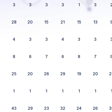
3
3
3
3
1
3
2
28
20
15
21
15
13
4
3
3
4
3
3
8
6
7
6
8
7
5
25
20
26
29
19
20
2
1
1
1
1
1
1
8
43
29
23
32
24
26
3