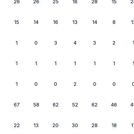
2
26
26
25
16
28
15
2
15
14
16
13
14
8
1
1
0
3
4
3
2
1
1
1
1
1
1
1
0
0
2
0
0
0
67
58
62
52
62
46
4
3
22
13
20
30
28
18
1