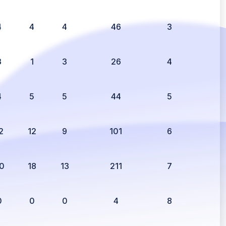
4
4
4
46
3
3
1
3
26
4
4
5
5
44
5
2
12
9
101
6
0
18
13
211
7
0
0
0
4
8