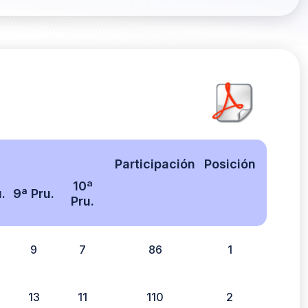
Participación
Posición
10ª
.
9ª Pru.
Pru.
9
7
86
1
13
11
110
2