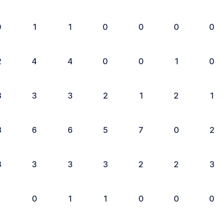
0
1
1
0
0
0
0
2
4
4
0
0
1
0
3
3
3
2
1
2
1
8
6
6
5
7
0
2
3
3
3
3
2
2
3
1
0
1
1
0
0
0