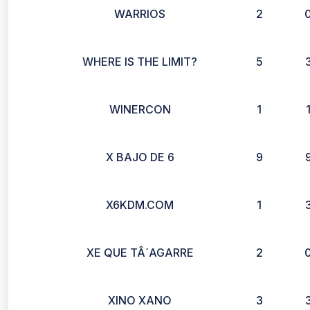
WARRIOS
2
WHERE IS THE LIMIT?
5
WINERCON
1
X BAJO DE 6
9
X6KDM.COM
1
XE QUE TÂ´AGARRE
2
XINO XANO
3