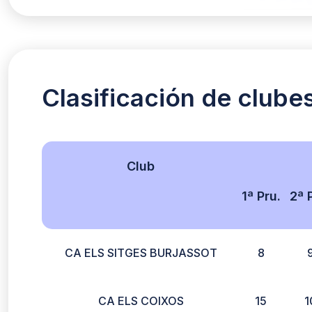
Clasificación de clube
Club
1ª Pru.
2ª 
CA ELS SITGES BURJASSOT
8
CA ELS COIXOS
15
1