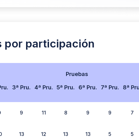
s por participación
Pruebas
Pru.
3ª Pru.
4ª Pru.
5ª Pru.
6ª Pru.
7ª Pru.
8ª Pru
9
9
11
8
9
9
7
0
13
12
13
13
5
5