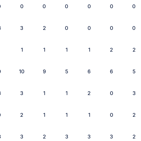
0
0
0
0
0
0
0
3
3
2
0
0
0
0
1
1
1
1
1
2
2
9
10
9
5
6
6
5
3
3
1
1
2
0
3
0
2
1
1
1
0
2
3
3
2
3
3
3
2