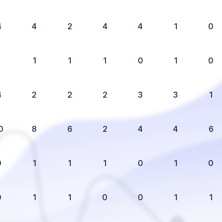
4
4
2
4
4
1
0
1
1
1
1
0
1
0
4
2
2
2
3
3
1
0
8
6
2
4
4
6
0
1
1
1
0
1
0
0
1
1
0
0
1
1