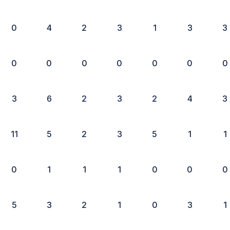
0
4
2
3
1
3
3
0
0
0
0
0
0
0
3
6
2
3
2
4
3
11
5
2
3
5
1
1
0
1
1
1
0
0
0
5
3
2
1
0
3
1