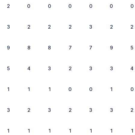
2
0
0
0
0
0
0
3
2
2
2
3
2
2
9
8
8
7
7
9
5
5
4
3
2
3
3
4
1
1
1
0
0
1
0
3
2
3
2
3
3
2
1
1
1
1
1
1
1