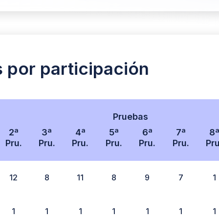
s por participación
Pruebas
2ª
3ª
4ª
5ª
6ª
7ª
8
Pru.
Pru.
Pru.
Pru.
Pru.
Pru.
Pru
12
8
11
8
9
7
1
1
1
1
1
1
1
1