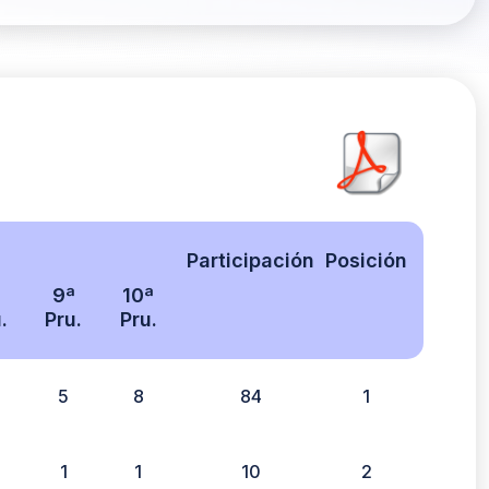
Participación
Posición
ª
9ª
10ª
.
Pru.
Pru.
5
8
84
1
1
1
10
2