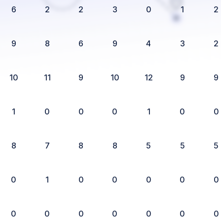
6
2
2
3
0
1
2
9
8
6
9
4
3
2
10
11
9
10
12
9
9
1
0
0
0
1
0
0
8
7
8
8
5
5
5
0
1
0
0
0
0
0
0
0
0
0
0
0
0