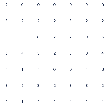
2
0
0
0
0
0
0
3
2
2
2
3
2
2
9
8
8
7
7
9
5
5
4
3
2
3
3
4
1
1
1
0
0
1
0
3
2
3
2
3
3
2
1
1
1
1
1
1
1