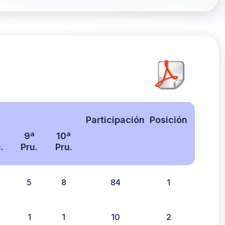
Participación
Posición
ª
9ª
10ª
.
Pru.
Pru.
5
8
84
1
1
1
10
2