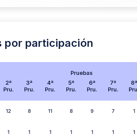
s por participación
Pruebas
2ª
3ª
4ª
5ª
6ª
7ª
8
Pru.
Pru.
Pru.
Pru.
Pru.
Pru.
Pru
12
8
11
8
9
7
1
1
1
1
1
1
1
1