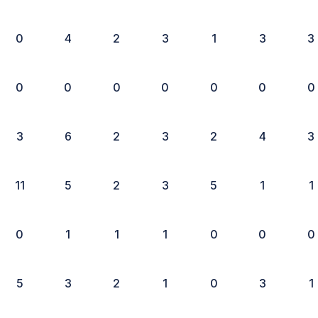
0
4
2
3
1
3
3
0
0
0
0
0
0
0
3
6
2
3
2
4
3
11
5
2
3
5
1
1
0
1
1
1
0
0
0
5
3
2
1
0
3
1