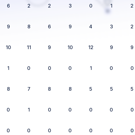
6
2
2
3
0
1
2
9
8
6
9
4
3
2
10
11
9
10
12
9
9
1
0
0
0
1
0
0
8
7
8
8
5
5
5
0
1
0
0
0
0
0
0
0
0
0
0
0
0