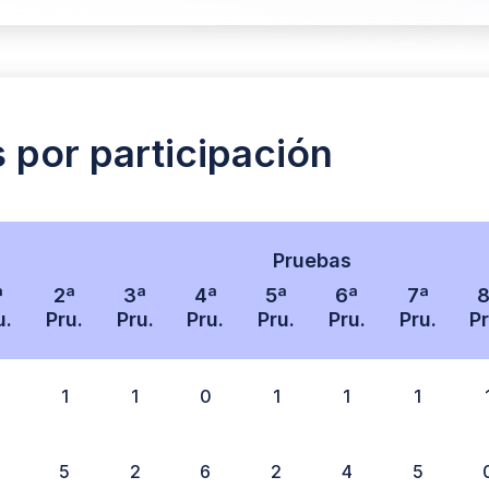
s por participación
Pruebas
ª
2ª
3ª
4ª
5ª
6ª
7ª
8
u.
Pru.
Pru.
Pru.
Pru.
Pru.
Pru.
Pr
1
1
0
1
1
1
5
2
6
2
4
5