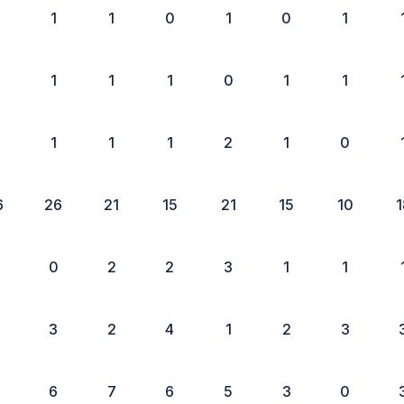
1
1
0
1
0
1
1
1
1
0
1
1
1
1
1
2
1
0
6
26
21
15
21
15
10
1
0
2
2
3
1
1
3
2
4
1
2
3
6
7
6
5
3
0