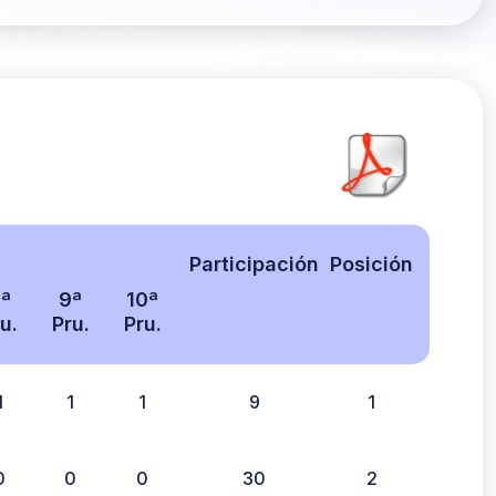
Participación
Posición
ª
9ª
10ª
u.
Pru.
Pru.
1
1
1
9
1
0
0
0
30
2