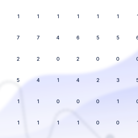
1
1
1
1
1
1
7
7
4
6
5
5
2
2
0
2
0
0
5
4
1
4
2
3
1
1
0
0
0
1
1
1
1
1
0
0