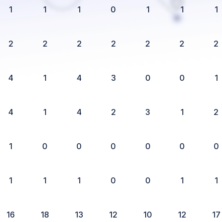
1
1
1
0
1
1
1
2
2
2
2
2
2
2
4
1
4
3
0
0
1
4
1
4
2
3
1
2
1
0
0
0
0
0
0
1
1
1
0
0
1
1
16
18
13
12
10
12
17