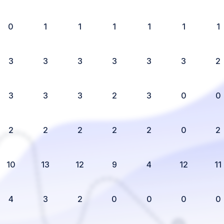
0
1
1
1
1
1
1
3
3
3
3
3
3
2
3
3
3
2
3
0
0
2
2
2
2
2
0
2
10
13
12
9
4
12
11
4
3
2
0
0
0
0