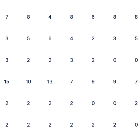
7
8
4
8
6
8
8
3
5
6
4
2
3
5
3
2
2
3
2
0
0
15
10
13
7
9
9
7
2
2
2
2
0
0
2
2
2
2
2
2
2
0