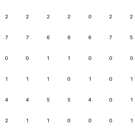
2
2
2
2
0
2
2
7
7
6
6
6
7
5
0
0
1
1
0
0
0
1
1
1
0
1
0
1
4
4
5
5
4
0
1
2
1
1
0
0
0
1