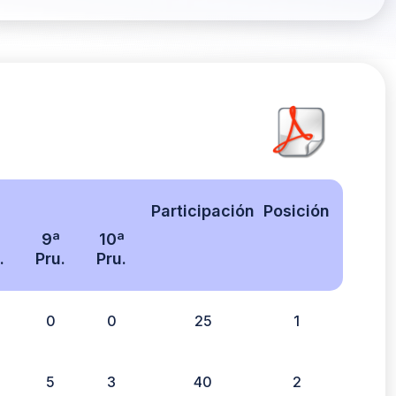
Participación
Posición
9ª
10ª
.
Pru.
Pru.
0
0
25
1
5
3
40
2