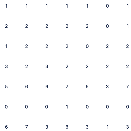
1
1
1
1
1
0
1
2
2
2
2
2
0
1
1
2
2
2
0
2
2
3
2
3
2
2
2
2
5
6
6
7
6
3
7
0
0
0
1
0
0
0
6
7
3
6
3
1
3