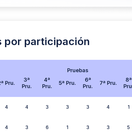
s por participación
Pruebas
3ª
4ª
6ª
8ª
2ª Pru.
5ª Pru.
7ª Pru.
Pru.
Pru.
Pru.
Pru
4
4
3
3
3
4
1
4
3
6
1
3
3
5