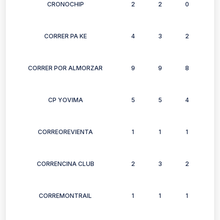
CRONOCHIP
2
2
0
0
CORRER PA KE
4
3
2
2
CORRER POR ALMORZAR
9
9
8
8
CP YOVIMA
5
5
4
3
CORREOREVIENTA
1
1
1
1
CORRENCINA CLUB
2
3
2
3
CORREMONTRAIL
1
1
1
1