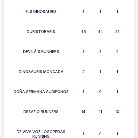
ELS DINOSAURIS
1
1
1
1
DURISTORARIS
46
44
51
47
DEVILÂ´S RUNNERS
3
3
2
3
DINOSAURIS MONCADA
2
1
1
1
DOÑA GERMANA AUDIFONOS
1
0
1
0
DESAFIO RUNNERS
14
11
10
7
DE VIVA VOZ LOGOPEDAS
1
0
1
0
RUNNING