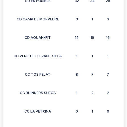
CD ES POSIBLE
32
24
25
24
CD CAMP DE MORVEDRE
3
1
3
1
CD AQUAH-FIT
14
19
16
17
CC VENT DE LLEVANT SILLA
1
1
1
1
CC TOS PELAT
8
7
7
7
CC RUINNERS SUECA
1
2
2
2
CC LA PETXINA
0
1
0
0