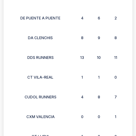
DE PUENTE A PUENTE
4
6
2
2
DA CLENCHIS
8
9
8
6
DDS RUNNERS
13
10
11
9
CT VILA-REAL
1
1
0
0
CUDOL RUNNERS
4
8
7
8
CXM VALENCIA
0
0
1
0