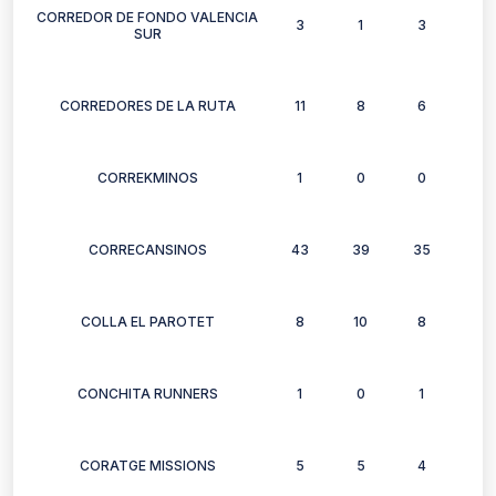
CORREDOR DE FONDO VALENCIA
3
1
3
3
SUR
CORREDORES DE LA RUTA
11
8
6
10
CORREKMINOS
1
0
0
0
CORRECANSINOS
43
39
35
34
COLLA EL PAROTET
8
10
8
9
CONCHITA RUNNERS
1
0
1
1
CORATGE MISSIONS
5
5
4
1