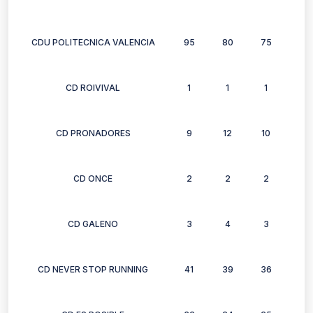
CDU POLITECNICA VALENCIA
95
80
75
72
CD ROIVIVAL
1
1
1
1
CD PRONADORES
9
12
10
10
CD ONCE
2
2
2
2
CD GALENO
3
4
3
2
CD NEVER STOP RUNNING
41
39
36
26