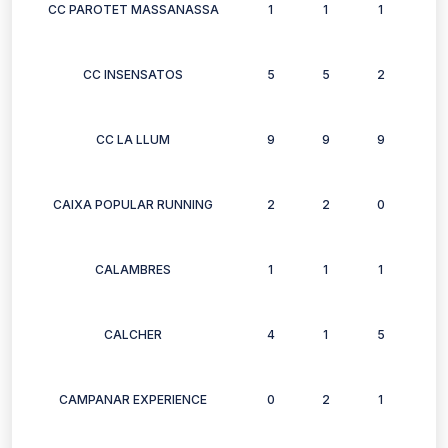
CC PAROTET MASSANASSA
1
1
1
0
CC INSENSATOS
5
5
2
5
CC LA LLUM
9
9
9
7
CAIXA POPULAR RUNNING
2
2
0
2
CALAMBRES
1
1
1
1
CALCHER
4
1
5
3
CAMPANAR EXPERIENCE
0
2
1
1