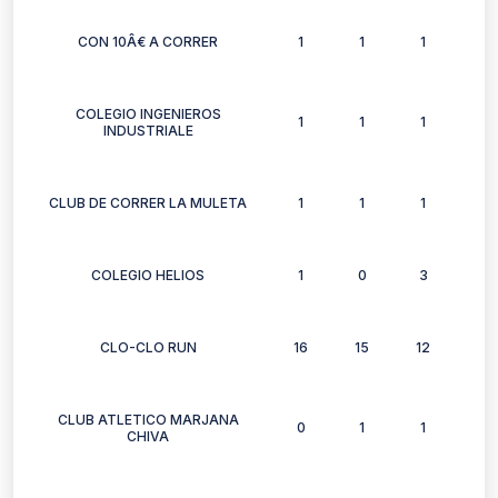
CON 10Â€ A CORRER
1
1
1
0
COLEGIO INGENIEROS
1
1
1
0
INDUSTRIALE
CLUB DE CORRER LA MULETA
1
1
1
1
COLEGIO HELIOS
1
0
3
3
CLO-CLO RUN
16
15
12
11
CLUB ATLETICO MARJANA
0
1
1
1
CHIVA