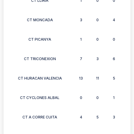
CT LLIRIA
1
0
0
0
CT MONCADA
3
0
4
2
CT PICANYA
1
0
0
0
CT TRICONEXION
7
3
6
2
CT HURACAN VALENCIA
13
11
5
2
CT CYCLONES ALBAL
0
0
1
1
CT A CORRE CUITA
4
5
3
2