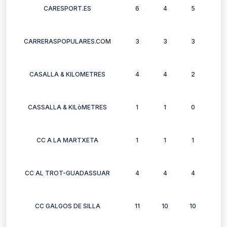
CARESPORT.ES
6
4
5
6
CARRERASPOPULARES.COM
3
3
3
3
CASALLA & KILOMETRES
4
4
2
3
CASSALLA & KILòMETRES
1
1
0
0
CC A LA MARTXETA
1
1
1
1
CC AL TROT-GUADASSUAR
4
4
4
2
CC GALGOS DE SILLA
11
10
10
11