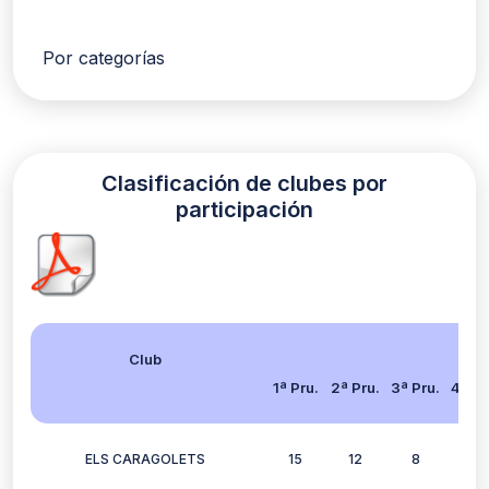
Por categorías
Clasificación de clubes por
participación
Club
1ª Pru.
2ª Pru.
3ª Pru.
4ª Pr
ELS CARAGOLETS
15
12
8
11