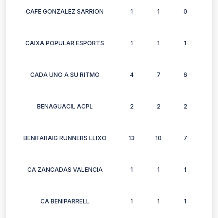
CAFE GONZALEZ SARRION
1
1
0
0
CAIXA POPULAR ESPORTS
1
1
1
1
CADA UNO A SU RITMO
4
7
6
7
BENAGUACIL ACPL
2
2
2
2
BENIFARAIG RUNNERS LLIXO
13
10
7
7
CA ZANCADAS VALENCIA
1
1
1
0
CA BENIPARRELL
1
1
1
1