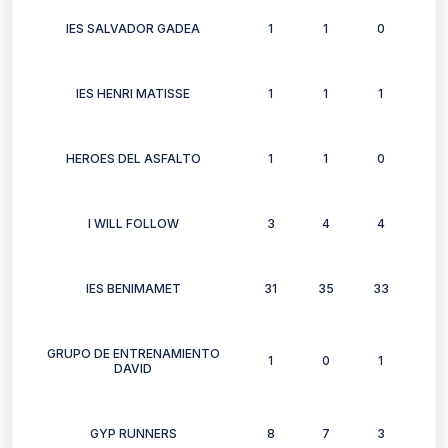
IES SALVADOR GADEA
1
1
0
1
IES HENRI MATISSE
1
1
1
1
HEROES DEL ASFALTO
1
1
0
0
I WILL FOLLOW
3
4
4
0
IES BENIMAMET
31
35
33
26
GRUPO DE ENTRENAMIENTO
1
0
1
1
DAVID
GYP RUNNERS
8
7
3
4