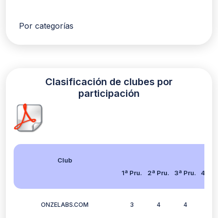
Por categorías
Clasificación de clubes por
participación
Club
1ª Pru.
2ª Pru.
3ª Pru.
4ª Pr
ONZELABS.COM
3
4
4
3