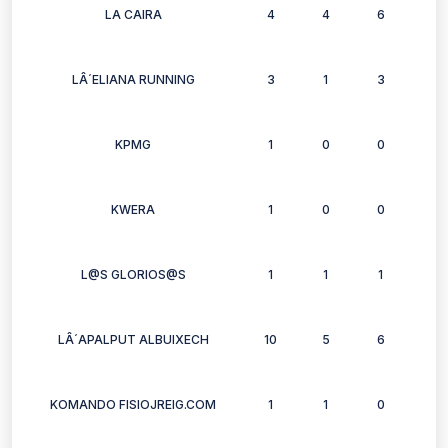
LA CAIRA
4
4
6
6
LÂ´ELIANA RUNNING
3
1
3
2
KPMG
1
0
0
1
KWERA
1
0
0
2
L@S GLORIOS@S
1
1
1
1
LÂ´APALPUT ALBUIXECH
10
5
6
6
KOMANDO FISIOJREIG.COM
1
1
0
0