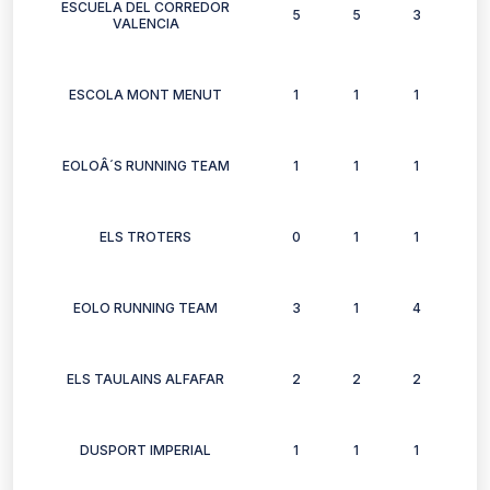
ESCUELA DEL CORREDOR
5
5
3
1
VALENCIA
ESCOLA MONT MENUT
1
1
1
1
EOLOÂ´S RUNNING TEAM
1
1
1
0
ELS TROTERS
0
1
1
0
EOLO RUNNING TEAM
3
1
4
0
ELS TAULAINS ALFAFAR
2
2
2
2
DUSPORT IMPERIAL
1
1
1
1