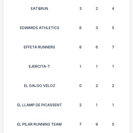
EAT&RUN
3
2
4
1
EDWARDS ATHLETICS
6
3
5
3
EFFETA RUNNERS
6
6
7
6
EJERCITA-T
1
1
1
1
EL GALGO VELOZ
0
2
2
2
EL LLAMP DE PICASSENT
2
1
1
2
EL PILAR RUNNING TEAM
7
9
5
3