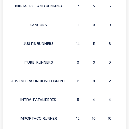
KIKE MORET AND RUNNING
7
5
5
5
KANGURS
1
0
0
0
JUSTIS RUNNERS
14
11
8
12
ITURBI RUNNERS
0
3
0
3
JOVENES ASUNCION TORRENT
2
3
2
3
INTRA-PATALIEBRES
5
4
4
6
IMPORTACO RUNNER
12
10
10
6