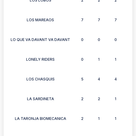
LOS LOBOS
2
2
2
2
LOS MAREAOS
7
7
7
6
LO QUE VA DAVANT VA DAVANT
0
0
0
1
LONELY RIDERS
0
1
1
1
LOS CHASQUIS
5
4
4
5
LA SARDINETA
2
2
1
1
LA TARONJA BIOMECANICA
2
1
1
2