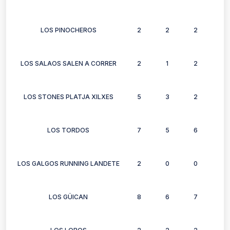
LOS PINOCHEROS
2
2
2
2
LOS SALAOS SALEN A CORRER
2
1
2
2
LOS STONES PLATJA XILXES
5
3
2
3
LOS TORDOS
7
5
6
6
LOS GALGOS RUNNING LANDETE
2
0
0
0
LOS GÜICAN
8
6
7
3