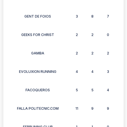
GENT DE FOIOS
3
8
7
4
GEEKS FOR CHRIST
2
2
0
2
GAMBA
2
2
2
2
EVOLUXION RUNNING
4
4
3
5
FACOQUEROS
5
5
4
5
FALLA POLITECNIC.COM
11
9
9
9
FERRUNING CLUB
1
1
0
2