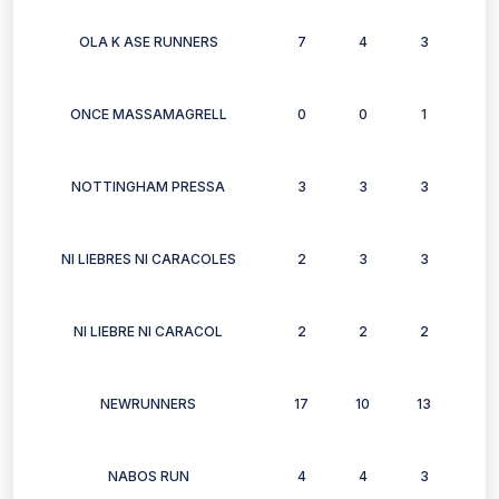
OLA K ASE RUNNERS
7
4
3
6
ONCE MASSAMAGRELL
0
0
1
1
NOTTINGHAM PRESSA
3
3
3
3
NI LIEBRES NI CARACOLES
2
3
3
3
NI LIEBRE NI CARACOL
2
2
2
2
NEWRUNNERS
17
10
13
12
NABOS RUN
4
4
3
2