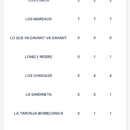
LOS LOBOS
2
2
2
2
LOS MAREAOS
7
7
7
6
LO QUE VA DAVANT VA DAVANT
0
0
0
1
LONELY RIDERS
0
1
1
1
LOS CHASQUIS
5
4
4
5
LA SARDINETA
2
2
1
1
LA TARONJA BIOMECANICA
2
1
1
2