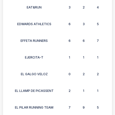
EAT&RUN
3
2
4
1
EDWARDS ATHLETICS
6
3
5
3
EFFETA RUNNERS
6
6
7
6
EJERCITA-T
1
1
1
1
EL GALGO VELOZ
0
2
2
2
EL LLAMP DE PICASSENT
2
1
1
2
EL PILAR RUNNING TEAM
7
9
5
3