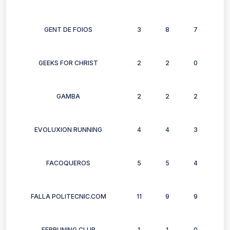
GENT DE FOIOS
3
8
7
4
GEEKS FOR CHRIST
2
2
0
2
GAMBA
2
2
2
2
EVOLUXION RUNNING
4
4
3
5
FACOQUEROS
5
5
4
5
FALLA POLITECNIC.COM
11
9
9
9
FERRUNING CLUB
1
1
0
2