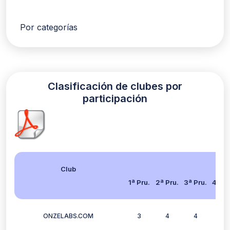
Por categorías
Clasificación de clubes por
participación
Club
1ª Pru.
2ª Pru.
3ª Pru.
4ª Pr
ONZELABS.COM
3
4
4
3