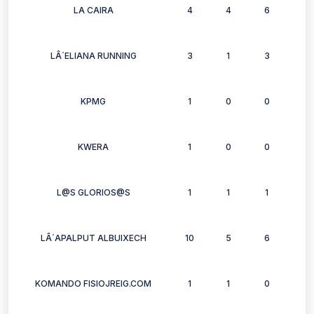
LA CAIRA
4
4
6
6
LÂ´ELIANA RUNNING
3
1
3
2
KPMG
1
0
0
1
KWERA
1
0
0
2
L@S GLORIOS@S
1
1
1
1
LÂ´APALPUT ALBUIXECH
10
5
6
6
KOMANDO FISIOJREIG.COM
1
1
0
0