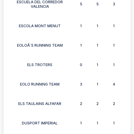
ESCUELA DEL CORREDOR
5
5
3
1
VALENCIA
ESCOLA MONT MENUT
1
1
1
1
EOLOÂ´S RUNNING TEAM
1
1
1
0
ELS TROTERS
0
1
1
0
EOLO RUNNING TEAM
3
1
4
0
ELS TAULAINS ALFAFAR
2
2
2
2
DUSPORT IMPERIAL
1
1
1
1