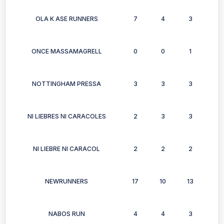
OLA K ASE RUNNERS
7
4
3
6
ONCE MASSAMAGRELL
0
0
1
1
NOTTINGHAM PRESSA
3
3
3
3
NI LIEBRES NI CARACOLES
2
3
3
3
NI LIEBRE NI CARACOL
2
2
2
2
NEWRUNNERS
17
10
13
12
NABOS RUN
4
4
3
2