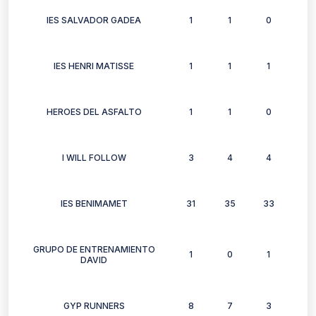
IES SALVADOR GADEA
1
1
0
1
IES HENRI MATISSE
1
1
1
1
HEROES DEL ASFALTO
1
1
0
0
I WILL FOLLOW
3
4
4
0
IES BENIMAMET
31
35
33
26
GRUPO DE ENTRENAMIENTO
1
0
1
1
DAVID
GYP RUNNERS
8
7
3
4