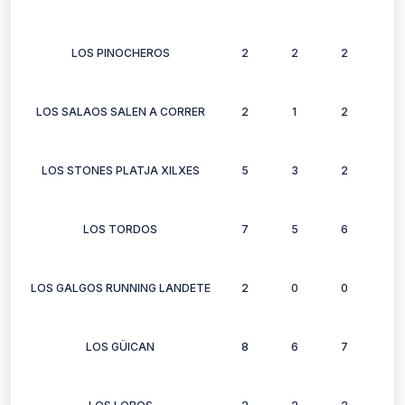
LOS PINOCHEROS
2
2
2
2
LOS SALAOS SALEN A CORRER
2
1
2
2
LOS STONES PLATJA XILXES
5
3
2
3
LOS TORDOS
7
5
6
6
LOS GALGOS RUNNING LANDETE
2
0
0
0
LOS GÜICAN
8
6
7
3