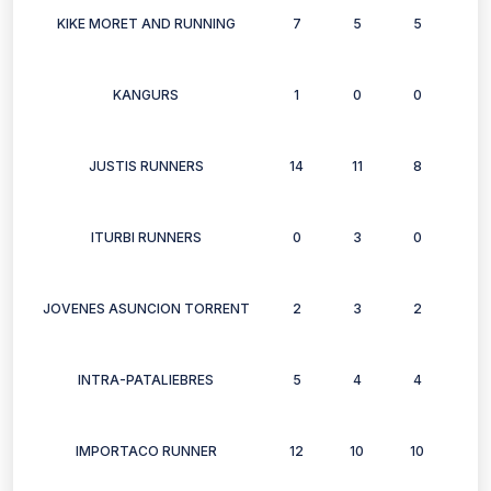
KIKE MORET AND RUNNING
7
5
5
5
KANGURS
1
0
0
0
JUSTIS RUNNERS
14
11
8
12
ITURBI RUNNERS
0
3
0
3
JOVENES ASUNCION TORRENT
2
3
2
3
INTRA-PATALIEBRES
5
4
4
6
IMPORTACO RUNNER
12
10
10
6