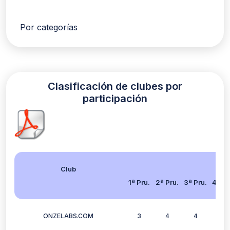
Por categorías
Clasificación de clubes por
participación
Club
1ª Pru.
2ª Pru.
3ª Pru.
4ª Pr
ONZELABS.COM
3
4
4
3