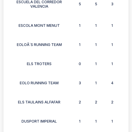
ESCUELA DEL CORREDOR
5
5
3
1
VALENCIA
ESCOLA MONT MENUT
1
1
1
1
EOLOÂ´S RUNNING TEAM
1
1
1
0
ELS TROTERS
0
1
1
0
EOLO RUNNING TEAM
3
1
4
0
ELS TAULAINS ALFAFAR
2
2
2
2
DUSPORT IMPERIAL
1
1
1
1