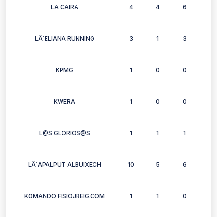
LA CAIRA
4
4
6
6
LÂ´ELIANA RUNNING
3
1
3
2
KPMG
1
0
0
1
KWERA
1
0
0
2
L@S GLORIOS@S
1
1
1
1
LÂ´APALPUT ALBUIXECH
10
5
6
6
KOMANDO FISIOJREIG.COM
1
1
0
0