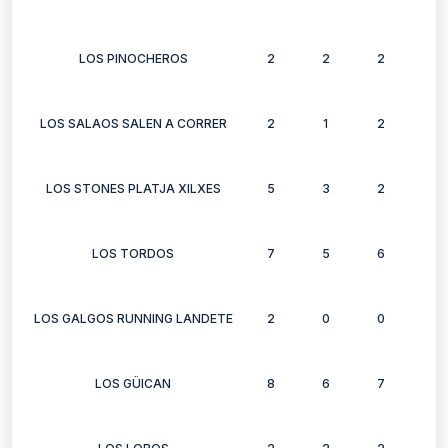
LOS PINOCHEROS
2
2
2
2
LOS SALAOS SALEN A CORRER
2
1
2
2
LOS STONES PLATJA XILXES
5
3
2
3
LOS TORDOS
7
5
6
6
LOS GALGOS RUNNING LANDETE
2
0
0
0
LOS GÜICAN
8
6
7
3