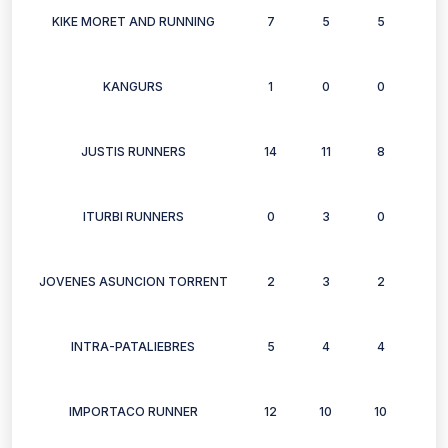
KIKE MORET AND RUNNING
7
5
5
5
KANGURS
1
0
0
0
JUSTIS RUNNERS
14
11
8
12
ITURBI RUNNERS
0
3
0
3
JOVENES ASUNCION TORRENT
2
3
2
3
INTRA-PATALIEBRES
5
4
4
6
IMPORTACO RUNNER
12
10
10
6