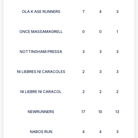
OLA K ASE RUNNERS
7
4
3
6
ONCE MASSAMAGRELL
0
0
1
1
NOTTINGHAM PRESSA
3
3
3
3
NI LIEBRES NI CARACOLES
2
3
3
3
NI LIEBRE NI CARACOL
2
2
2
2
NEWRUNNERS
17
10
13
12
NABOS RUN
4
4
3
2