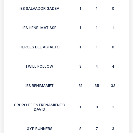
IES SALVADOR GADEA
1
1
0
1
IES HENRI MATISSE
1
1
1
1
HEROES DEL ASFALTO
1
1
0
0
I WILL FOLLOW
3
4
4
0
IES BENIMAMET
31
35
33
26
GRUPO DE ENTRENAMIENTO
1
0
1
1
DAVID
GYP RUNNERS
8
7
3
4