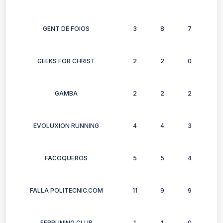
GENT DE FOIOS
3
8
7
4
GEEKS FOR CHRIST
2
2
0
2
GAMBA
2
2
2
2
EVOLUXION RUNNING
4
4
3
5
FACOQUEROS
5
5
4
5
FALLA POLITECNIC.COM
11
9
9
9
FERRUNING CLUB
1
1
0
2