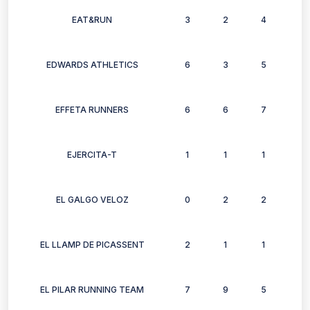
EAT&RUN
3
2
4
1
EDWARDS ATHLETICS
6
3
5
3
EFFETA RUNNERS
6
6
7
6
EJERCITA-T
1
1
1
1
EL GALGO VELOZ
0
2
2
2
EL LLAMP DE PICASSENT
2
1
1
2
EL PILAR RUNNING TEAM
7
9
5
3