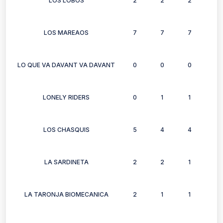
LOS LOBOS
2
2
2
2
LOS MAREAOS
7
7
7
6
LO QUE VA DAVANT VA DAVANT
0
0
0
1
LONELY RIDERS
0
1
1
1
LOS CHASQUIS
5
4
4
5
LA SARDINETA
2
2
1
1
LA TARONJA BIOMECANICA
2
1
1
2