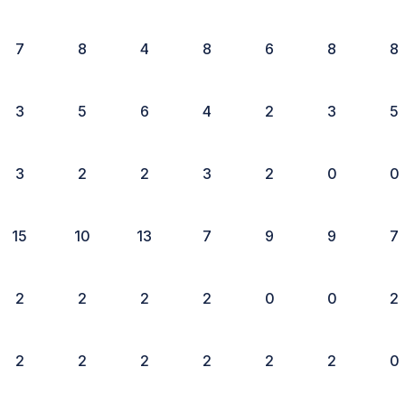
7
8
4
8
6
8
8
3
5
6
4
2
3
5
3
2
2
3
2
0
0
15
10
13
7
9
9
7
2
2
2
2
0
0
2
2
2
2
2
2
2
0