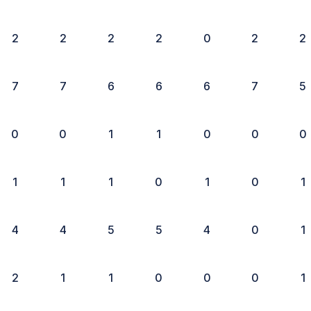
2
2
2
2
0
2
2
7
7
6
6
6
7
5
0
0
1
1
0
0
0
1
1
1
0
1
0
1
4
4
5
5
4
0
1
2
1
1
0
0
0
1