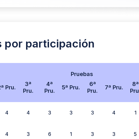
s por participación
Pruebas
3ª
4ª
6ª
8ª
2ª Pru.
5ª Pru.
7ª Pru.
Pru.
Pru.
Pru.
Pru
4
4
3
3
3
4
1
4
3
6
1
3
3
5