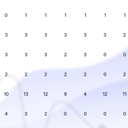
0
1
1
1
1
1
1
3
3
3
3
3
3
2
3
3
3
2
3
0
0
2
2
2
2
2
0
2
10
13
12
9
4
12
11
4
3
2
0
0
0
0