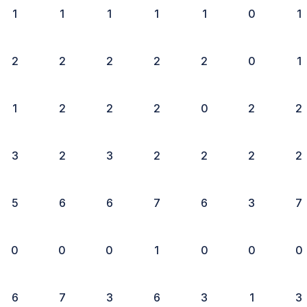
1
1
1
1
1
0
1
2
2
2
2
2
0
1
1
2
2
2
0
2
2
3
2
3
2
2
2
2
5
6
6
7
6
3
7
0
0
0
1
0
0
0
6
7
3
6
3
1
3