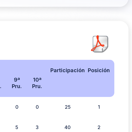
Participación
Posición
9ª
10ª
.
Pru.
Pru.
0
0
25
1
5
3
40
2