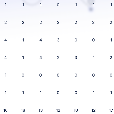
1
1
1
0
1
1
1
2
2
2
2
2
2
2
4
1
4
3
0
0
1
4
1
4
2
3
1
2
1
0
0
0
0
0
0
1
1
1
0
0
1
1
16
18
13
12
10
12
17