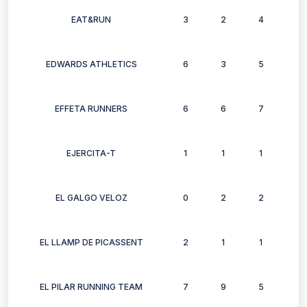
EAT&RUN
3
2
4
1
EDWARDS ATHLETICS
6
3
5
3
EFFETA RUNNERS
6
6
7
6
EJERCITA-T
1
1
1
1
EL GALGO VELOZ
0
2
2
2
EL LLAMP DE PICASSENT
2
1
1
2
EL PILAR RUNNING TEAM
7
9
5
3