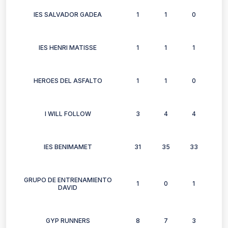
IES SALVADOR GADEA
1
1
0
1
IES HENRI MATISSE
1
1
1
1
HEROES DEL ASFALTO
1
1
0
0
I WILL FOLLOW
3
4
4
0
IES BENIMAMET
31
35
33
26
GRUPO DE ENTRENAMIENTO
1
0
1
1
DAVID
GYP RUNNERS
8
7
3
4