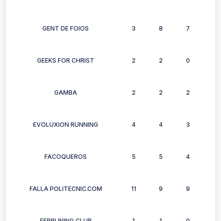
GENT DE FOIOS
3
8
7
4
GEEKS FOR CHRIST
2
2
0
2
GAMBA
2
2
2
2
EVOLUXION RUNNING
4
4
3
5
FACOQUEROS
5
5
4
5
FALLA POLITECNIC.COM
11
9
9
9
FERRUNING CLUB
1
1
0
2