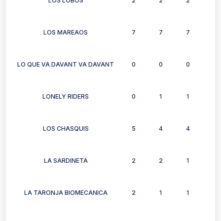
LOS LOBOS
2
2
2
2
LOS MAREAOS
7
7
7
6
LO QUE VA DAVANT VA DAVANT
0
0
0
1
LONELY RIDERS
0
1
1
1
LOS CHASQUIS
5
4
4
5
LA SARDINETA
2
2
1
1
LA TARONJA BIOMECANICA
2
1
1
2