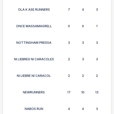
OLA K ASE RUNNERS
7
4
3
6
ONCE MASSAMAGRELL
0
0
1
1
NOTTINGHAM PRESSA
3
3
3
3
NI LIEBRES NI CARACOLES
2
3
3
3
NI LIEBRE NI CARACOL
2
2
2
2
NEWRUNNERS
17
10
13
12
NABOS RUN
4
4
3
2