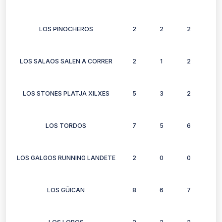
LOS PINOCHEROS
2
2
2
2
LOS SALAOS SALEN A CORRER
2
1
2
2
LOS STONES PLATJA XILXES
5
3
2
3
LOS TORDOS
7
5
6
6
LOS GALGOS RUNNING LANDETE
2
0
0
0
LOS GÜICAN
8
6
7
3