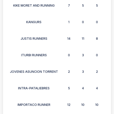
KIKE MORET AND RUNNING
7
5
5
5
KANGURS
1
0
0
0
JUSTIS RUNNERS
14
11
8
12
ITURBI RUNNERS
0
3
0
3
JOVENES ASUNCION TORRENT
2
3
2
3
INTRA-PATALIEBRES
5
4
4
6
IMPORTACO RUNNER
12
10
10
6