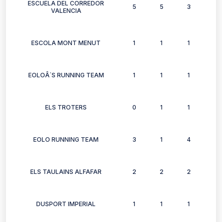
ESCUELA DEL CORREDOR
5
5
3
1
VALENCIA
ESCOLA MONT MENUT
1
1
1
1
EOLOÂ´S RUNNING TEAM
1
1
1
0
ELS TROTERS
0
1
1
0
EOLO RUNNING TEAM
3
1
4
0
ELS TAULAINS ALFAFAR
2
2
2
2
DUSPORT IMPERIAL
1
1
1
1