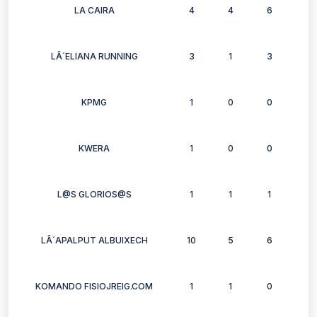
LA CAIRA
4
4
6
6
LÂ´ELIANA RUNNING
3
1
3
2
KPMG
1
0
0
1
KWERA
1
0
0
2
L@S GLORIOS@S
1
1
1
1
LÂ´APALPUT ALBUIXECH
10
5
6
6
KOMANDO FISIOJREIG.COM
1
1
0
0