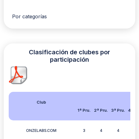
Por categorías
Clasificación de clubes por
participación
Club
1ª Pru.
2ª Pru.
3ª Pru.
4ª Pr
ONZELABS.COM
3
4
4
3