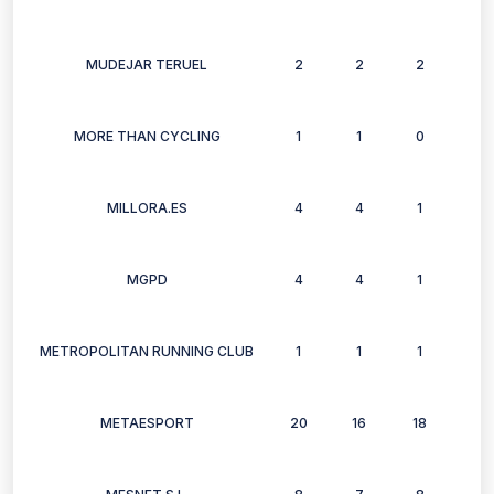
MUDEJAR TERUEL
2
2
2
2
MORE THAN CYCLING
1
1
0
0
MILLORA.ES
4
4
1
4
MGPD
4
4
1
4
METROPOLITAN RUNNING CLUB
1
1
1
1
METAESPORT
20
16
18
13