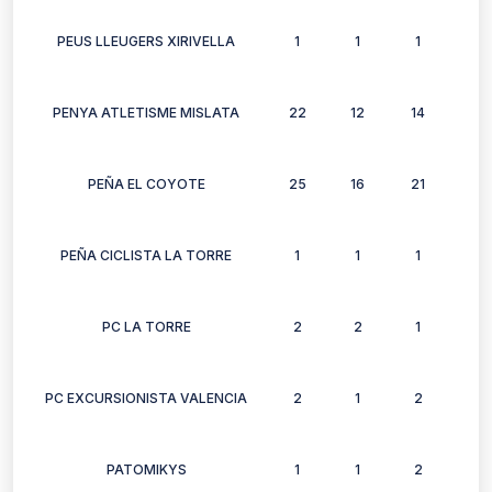
PEUS LLEUGERS XIRIVELLA
1
1
1
1
PENYA ATLETISME MISLATA
22
12
14
16
PEÑA EL COYOTE
25
16
21
15
PEÑA CICLISTA LA TORRE
1
1
1
1
PC LA TORRE
2
2
1
1
PC EXCURSIONISTA VALENCIA
2
1
2
0
PATOMIKYS
1
1
2
1