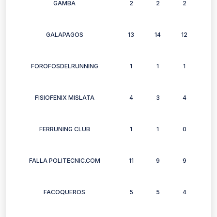
GAMBA
2
2
2
2
GALAPAGOS
13
14
12
12
FOROFOSDELRUNNING
1
1
1
1
FISIOFENIX MISLATA
4
3
4
2
FERRUNING CLUB
1
1
0
2
FALLA POLITECNIC.COM
11
9
9
9
FACOQUEROS
5
5
4
5