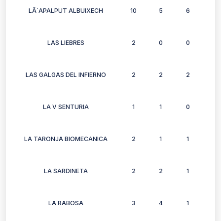
LÂ´APALPUT ALBUIXECH
10
5
6
6
LAS LIEBRES
2
0
0
2
LAS GALGAS DEL INFIERNO
2
2
2
0
LA V SENTURIA
1
1
0
2
LA TARONJA BIOMECANICA
2
1
1
2
LA SARDINETA
2
2
1
1
LA RABOSA
3
4
1
1