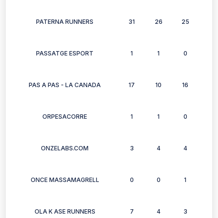
PATERNA RUNNERS
31
26
25
27
PASSATGE ESPORT
1
1
0
1
PAS A PAS - LA CANADA
17
10
16
16
ORPESACORRE
1
1
0
0
ONZELABS.COM
3
4
4
3
ONCE MASSAMAGRELL
0
0
1
1
OLA K ASE RUNNERS
7
4
3
6