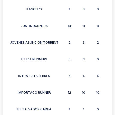
KANGURS
1
0
0
0
JUSTIS RUNNERS
14
11
8
12
JOVENES ASUNCION TORRENT
2
3
2
3
ITURBI RUNNERS
0
3
0
3
INTRA-PATALIEBRES
5
4
4
6
IMPORTACO RUNNER
12
10
10
6
IES SALVADOR GADEA
1
1
0
1