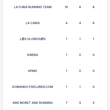
LA FURIA RUNNING TEAM
10
6
8
7
LA CAIRA
4
4
6
6
L@S GLORIOS@S
1
1
1
1
KWERA
1
0
0
2
KPMG
1
0
0
1
KOMANDO FISIOJREIG.COM
1
1
0
0
KIKE MORET AND RUNNING
7
5
5
5