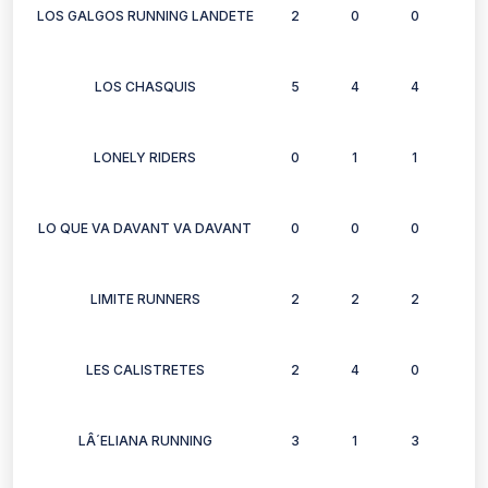
LOS GALGOS RUNNING LANDETE
2
0
0
0
LOS CHASQUIS
5
4
4
5
LONELY RIDERS
0
1
1
1
LO QUE VA DAVANT VA DAVANT
0
0
0
1
LIMITE RUNNERS
2
2
2
0
LES CALISTRETES
2
4
0
0
LÂ´ELIANA RUNNING
3
1
3
2