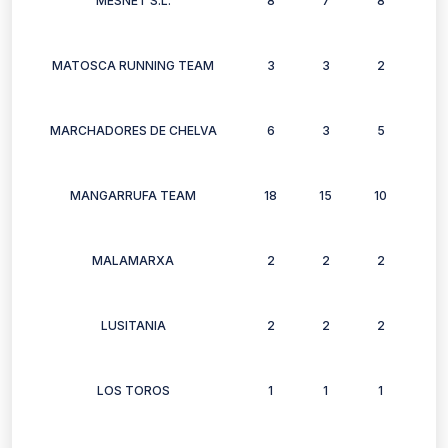
MESNET S.L.
8
7
8
4
MATOSCA RUNNING TEAM
3
3
2
2
MARCHADORES DE CHELVA
6
3
5
6
MANGARRUFA TEAM
18
15
10
13
MALAMARXA
2
2
2
2
LUSITANIA
2
2
2
2
LOS TOROS
1
1
1
1