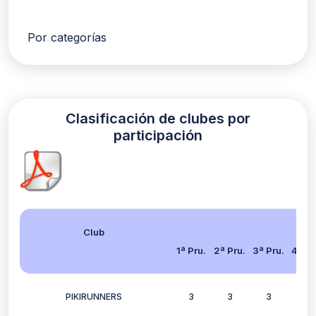
Por categorías
Clasificación de clubes por
participación
Club
1ª Pru.
2ª Pru.
3ª Pru.
4ª Pr
PIKIRUNNERS
3
3
3
2