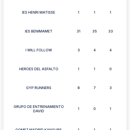
IES HENRI MATISSE
1
1
1
1
IES BENIMAMET
31
35
33
26
I WILL FOLLOW
3
4
4
0
HEROES DEL ASFALTO
1
1
0
0
GYP RUNNERS
8
7
3
4
GRUPO DE ENTRENAMIENTO
1
0
1
1
DAVID
GOMEZ MADRID KANGURS
1
1
1
0