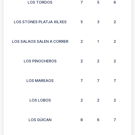
LOS TORDOS
7
5
6
6
LOS STONES PLATJA XILXES
5
3
2
3
LOS SALAOS SALEN A CORRER
2
1
2
2
LOS PINOCHEROS
2
2
2
2
LOS MAREAOS
7
7
7
6
LOS LOBOS
2
2
2
2
LOS GÜICAN
8
6
7
3