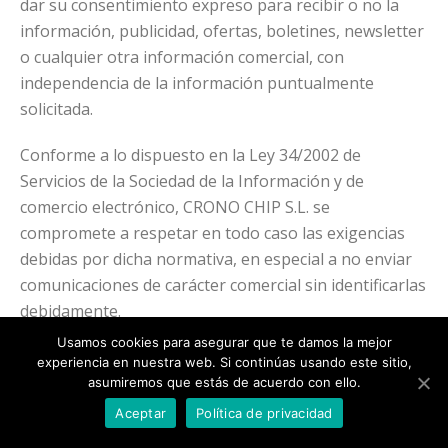
dar su consentimiento expreso para recibir o no la
información, publicidad, ofertas, boletines, newsletter
o cualquier otra información comercial, con
independencia de la información puntualmente
solicitada.
Conforme a lo dispuesto en la Ley 34/2002 de
Servicios de la Sociedad de la Información y de
comercio electrónico, CRONO CHIP S.L. se
compromete a respetar en todo caso las exigencias
debidas por dicha normativa, en especial a no enviar
comunicaciones de carácter comercial sin identificarlas
debidamente.
Usamos cookies para asegurar que te damos la mejor
Así pues este tipo de comunicaciones contendrán la
experiencia en nuestra web. Si continúas usando este sitio,
palabra publicidad en el apartado asunto (en el caso
asumiremos que estás de acuerdo con ello.
de envíos vía correo electrónico) o en el sobre o el
Aceptar
Política de privacidad
soporte que en su caso se trate (en envíos vía correo