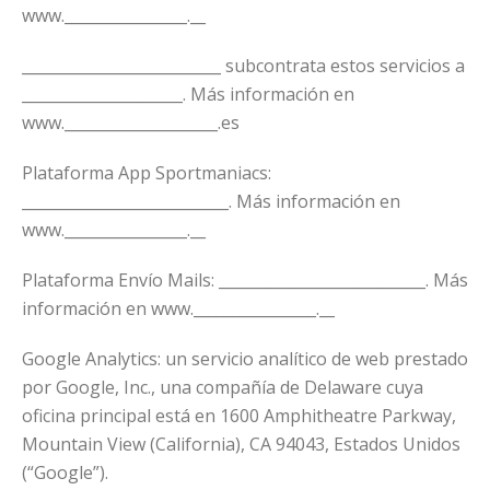
www.________________.__
__________________________ subcontrata estos servicios a
_____________________. Más información en
www.____________________.es
Plataforma App Sportmaniacs:
___________________________. Más información en
www.________________.__
Plataforma Envío Mails: ___________________________. Más
información en www.________________.__
Google Analytics: un servicio analítico de web prestado
por Google, Inc., una compañía de Delaware cuya
oficina principal está en 1600 Amphitheatre Parkway,
Mountain View (California), CA 94043, Estados Unidos
(“Google”).