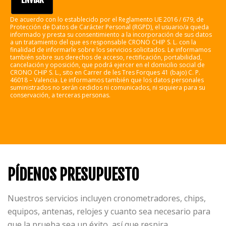
De acuerdo con lo establecido por el Reglamento UE 2016 / 679, de
Protección de Datos de Carácter Personal (RGPD), el usuario/a queda
informado y presta su consentimiento a la incorporación de sus datos
a un tratamiento del que es responsable CRONO CHIP S. L. con la
finalidad de informarle sobre los servicios solicitados. Le informamos
también sobre sus derechos de acceso, rectificación, portabilidad,
cancelación y oposición, que podrá ejercer en el domicilio social de
CRONO CHIP S. L., sito en Carrer de les Tres Forques 41 (bajo) C. P.
46018 – Valencia. Le informamos también que los datos personales
suministrados no serán cedidos ni comunicados, ni siquiera para su
conservación, a terceras personas.
PÍDENOS PRESUPUESTO
Nuestros servicios incluyen cronometradores, chips,
equipos, antenas, relojes y cuanto sea necesario para
que la prueba sea un éxito, así que respira.