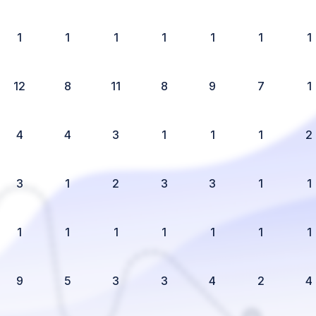
1
1
1
1
1
1
1
12
8
11
8
9
7
1
4
4
3
1
1
1
2
3
1
2
3
3
1
1
1
1
1
1
1
1
1
9
5
3
3
4
2
4