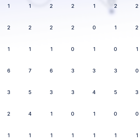
1
1
2
2
1
2
2
2
2
2
2
0
1
2
1
1
1
0
1
0
1
6
7
6
3
3
3
0
3
5
3
3
4
5
3
2
4
1
0
1
0
0
1
1
1
1
1
1
1