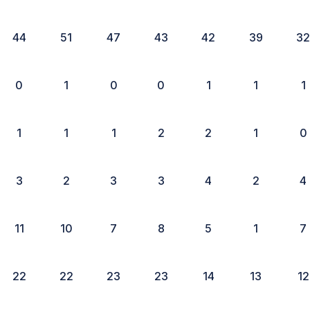
44
51
47
43
42
39
3
0
1
0
0
1
1
1
1
1
1
2
2
1
0
3
2
3
3
4
2
4
11
10
7
8
5
1
7
22
22
23
23
14
13
12