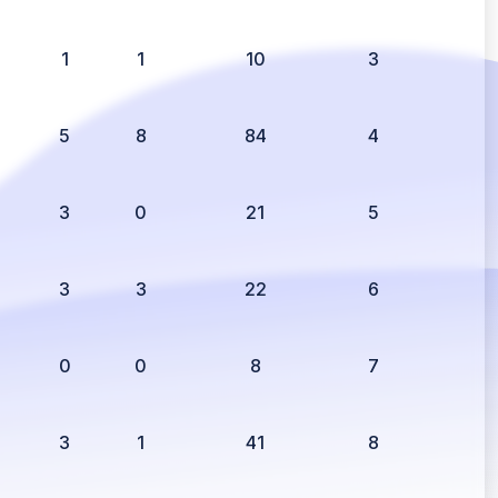
1
1
10
3
5
8
84
4
3
0
21
5
3
3
22
6
0
0
8
7
3
1
41
8