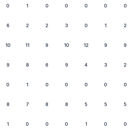
0
1
0
0
0
0
0
6
2
2
3
0
1
2
10
11
9
10
12
9
9
9
8
6
9
4
3
2
0
1
0
0
0
0
0
8
7
8
8
5
5
5
1
0
0
0
1
0
0