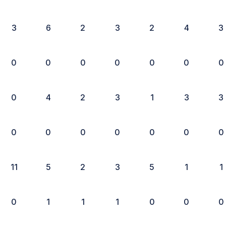
3
6
2
3
2
4
3
0
0
0
0
0
0
0
0
4
2
3
1
3
3
0
0
0
0
0
0
0
11
5
2
3
5
1
1
0
1
1
1
0
0
0