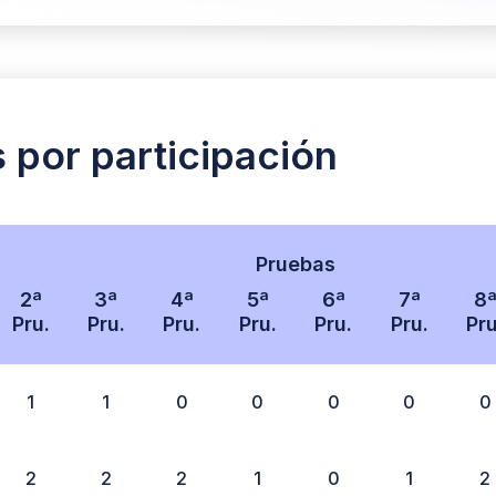
s por participación
Pruebas
2ª
3ª
4ª
5ª
6ª
7ª
8
Pru.
Pru.
Pru.
Pru.
Pru.
Pru.
Pru
1
1
0
0
0
0
0
2
2
2
1
0
1
2