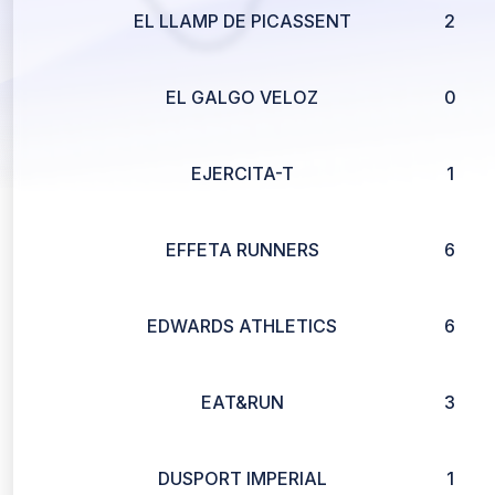
EL LLAMP DE PICASSENT
2
EL GALGO VELOZ
0
EJERCITA-T
1
EFFETA RUNNERS
6
EDWARDS ATHLETICS
6
EAT&RUN
3
DUSPORT IMPERIAL
1