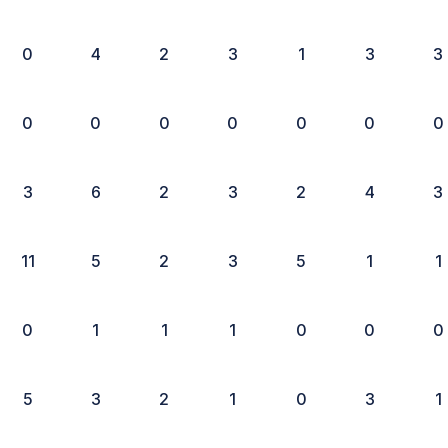
0
4
2
3
1
3
3
0
0
0
0
0
0
0
3
6
2
3
2
4
3
11
5
2
3
5
1
1
0
1
1
1
0
0
0
5
3
2
1
0
3
1