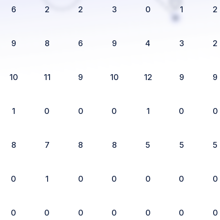
6
2
2
3
0
1
2
9
8
6
9
4
3
2
10
11
9
10
12
9
9
1
0
0
0
1
0
0
8
7
8
8
5
5
5
0
1
0
0
0
0
0
0
0
0
0
0
0
0