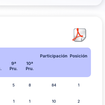
Participación
Posición
ª
9ª
10ª
.
Pru.
Pru.
5
8
84
1
1
1
10
2