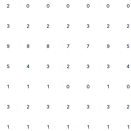
2
0
0
0
0
0
0
3
2
2
2
3
2
2
9
8
8
7
7
9
5
5
4
3
2
3
3
4
1
1
1
0
0
1
0
3
2
3
2
3
3
2
1
1
1
1
1
1
1