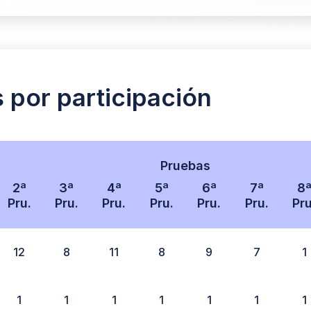
s por participación
Pruebas
2ª
3ª
4ª
5ª
6ª
7ª
8
Pru.
Pru.
Pru.
Pru.
Pru.
Pru.
Pru
12
8
11
8
9
7
1
1
1
1
1
1
1
1