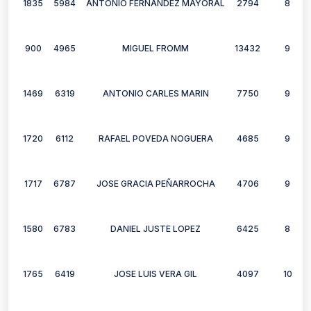
1835
5984
ANTONIO FERNANDEZ MAYORAL
2794
8
900
4965
MIGUEL FROMM
13432
9
1469
6319
ANTONIO CARLES MARIN
7750
9
1720
6112
RAFAEL POVEDA NOGUERA
4685
9
1717
6787
JOSE GRACIA PEÑARROCHA
4706
9
1580
6783
DANIEL JUSTE LOPEZ
6425
8
1765
6419
JOSE LUIS VERA GIL
4097
10