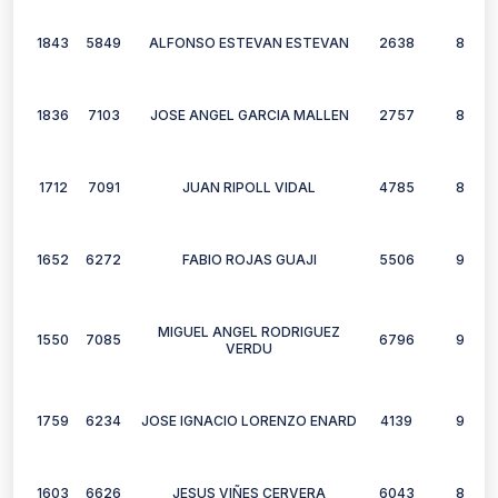
1843
5849
ALFONSO ESTEVAN ESTEVAN
2638
8
1836
7103
JOSE ANGEL GARCIA MALLEN
2757
8
1712
7091
JUAN RIPOLL VIDAL
4785
8
1652
6272
FABIO ROJAS GUAJI
5506
9
MIGUEL ANGEL RODRIGUEZ
1550
7085
6796
9
VERDU
1759
6234
JOSE IGNACIO LORENZO ENARD
4139
9
1603
6626
JESUS VIÑES CERVERA
6043
8