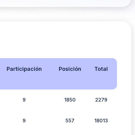
Participación
Posición
Total
9
1850
2279
9
557
18013