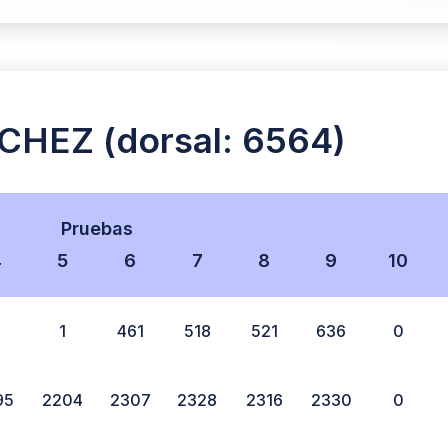
HEZ (dorsal: 6564)
Pruebas
4
5
6
7
8
9
10
1
461
518
521
636
0
95
2204
2307
2328
2316
2330
0