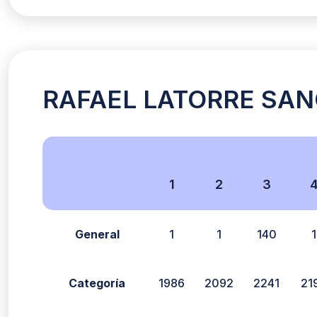
RAFAEL LATORRE SANC
1
2
3
General
1
1
140
1
Categoría
1986
2092
2241
21