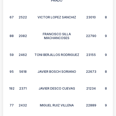
PRADO
67
2522
VICTOR LOPEZ SANCHIZ
23010
8
FRANCISCO SILLA
88
2082
22790
9
MACHANCOSES
59
2462
TONI BERJILLOS RODRIGUEZ
23155
9
95
5618
JAVIER BOSCH SORIANO
22673
8
192
2371
JAVIER DESCO CUEVAS
21234
8
77
2432
MIGUEL RUIZ VILLENA
22889
9