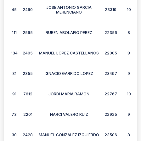
JOSE ANTONIO GARCIA
45
2460
23319
10
MERENCIANO
111
2565
RUBEN ABOLAFIO PEREZ
22356
8
134
2405
MANUEL LOPEZ CASTELLANOS
22005
8
31
2355
IGNACIO GARRIDO LOPEZ
23497
9
91
7612
JORDI MARIA RAMON
22767
10
73
2201
NARCI VALERO RUIZ
22925
9
30
2428
MANUEL GONZALEZ IZQUIERDO
23506
8