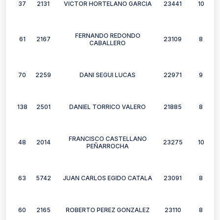
37
2131
VICTOR HORTELANO GARCIA
23441
10
FERNANDO REDONDO
61
2167
23109
8
CABALLERO
70
2259
DANI SEGUI LUCAS
22971
9
138
2501
DANIEL TORRICO VALERO
21885
8
FRANCISCO CASTELLANO
48
2014
23275
10
PEÑARROCHA
63
5742
JUAN CARLOS EGIDO CATALA
23091
8
60
2165
ROBERTO PEREZ GONZALEZ
23110
8