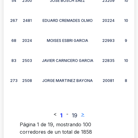
54
2300
JOSE BOSCH SAEZ
23209
10
267
2481
EDUARD CREMADES OLMO
20224
10
68
2024
MOISES ESBRI GARCIA
22993
9
83
2503
JAVIER CARNICERO GARCIA
22835
10
273
2508
JORGE MARTINEZ BAYONA
20081
8
<
-
>
1
19
Página 1 de 19, mostrando 100
corredores de un total de 1858