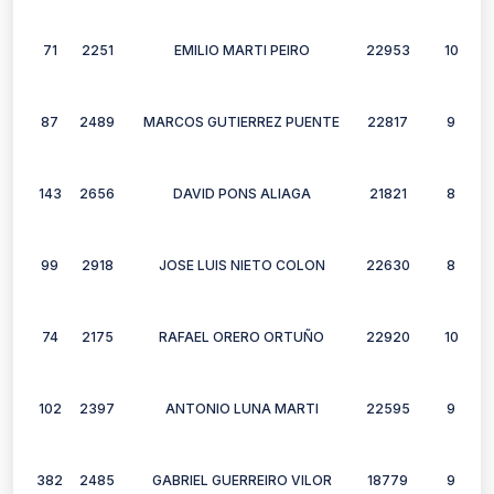
71
2251
EMILIO MARTI PEIRO
22953
10
87
2489
MARCOS GUTIERREZ PUENTE
22817
9
143
2656
DAVID PONS ALIAGA
21821
8
99
2918
JOSE LUIS NIETO COLON
22630
8
74
2175
RAFAEL ORERO ORTUÑO
22920
10
102
2397
ANTONIO LUNA MARTI
22595
9
382
2485
GABRIEL GUERREIRO VILOR
18779
9