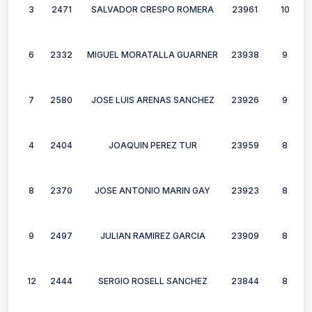
3
2471
SALVADOR CRESPO ROMERA
23961
10
6
2332
MIGUEL MORATALLA GUARNER
23938
9
7
2580
JOSE LUIS ARENAS SANCHEZ
23926
9
4
2404
JOAQUIN PEREZ TUR
23959
8
8
2370
JOSE ANTONIO MARIN GAY
23923
8
9
2497
JULIAN RAMIREZ GARCIA
23909
8
12
2444
SERGIO ROSELL SANCHEZ
23844
8