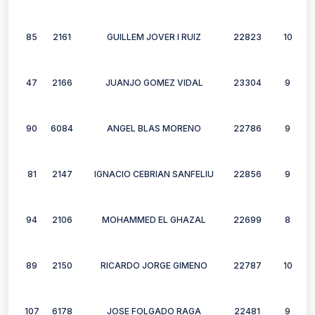
85
2161
GUILLEM JOVER I RUIZ
22823
10
47
2166
JUANJO GOMEZ VIDAL
23304
9
90
6084
ANGEL BLAS MORENO
22786
9
81
2147
IGNACIO CEBRIAN SANFELIU
22856
9
94
2106
MOHAMMED EL GHAZAL
22699
8
89
2150
RICARDO JORGE GIMENO
22787
10
107
6178
JOSE FOLGADO RAGA
22481
9