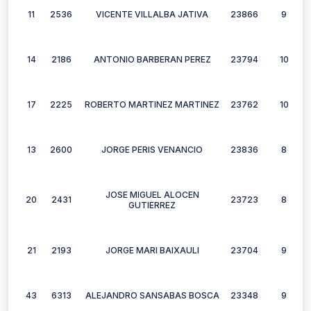
11
2536
VICENTE VILLALBA JATIVA
23866
9
14
2186
ANTONIO BARBERAN PEREZ
23794
10
17
2225
ROBERTO MARTINEZ MARTINEZ
23762
10
13
2600
JORGE PERIS VENANCIO
23836
8
JOSE MIGUEL ALOCEN
20
2431
23723
8
GUTIERREZ
21
2193
JORGE MARI BAIXAULI
23704
9
43
6313
ALEJANDRO SANSABAS BOSCA
23348
9