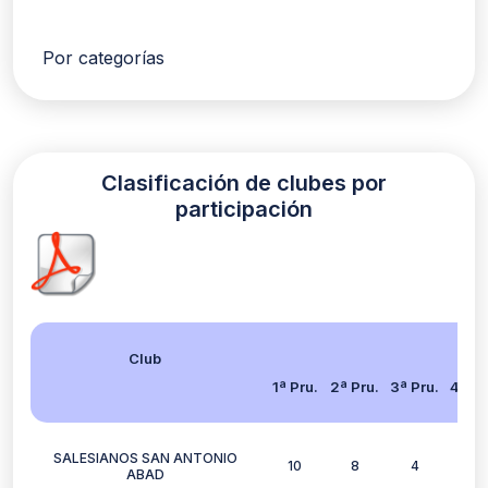
Por categorías
Clasificación de clubes por
participación
Club
1ª Pru.
2ª Pru.
3ª Pru.
4ª Pr
SALESIANOS SAN ANTONIO
10
8
4
6
ABAD