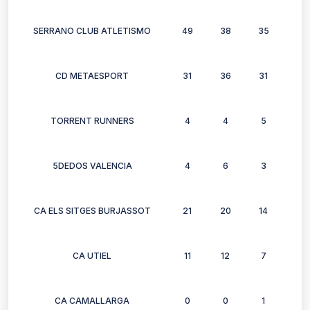
SERRANO CLUB ATLETISMO
49
38
35
35
CD METAESPORT
31
36
31
37
TORRENT RUNNERS
4
4
5
5
5DEDOS VALENCIA
4
6
3
4
CA ELS SITGES BURJASSOT
21
20
14
19
CA UTIEL
11
12
7
2
CA CAMALLARGA
0
0
1
0