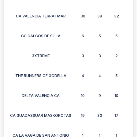
CA VALENCIA TERRA I MAR
30
38
32
26
CC GALGOS DE SILLA
6
5
5
4
3XTREME
3
3
2
3
THE RUNNERS OF GODELLA
4
4
5
5
DELTA VALENCIA CA
10
9
10
11
CA GUADASSUAR MASKOKOTAS
19
33
17
29
CA LA VAGA DE SAN ANTONIO
1
1
1
0