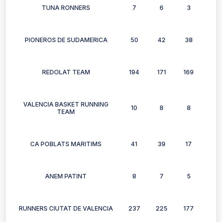
TUNA RONNERS
7
6
3
3
PIONEROS DE SUDAMERICA
50
42
38
42
REDOLAT TEAM
194
171
169
140
VALENCIA BASKET RUNNING
10
8
8
10
TEAM
CA POBLATS MARITIMS
41
39
17
38
ANEM PATINT
8
7
5
7
RUNNERS CIUTAT DE VALENCIA
237
225
177
174