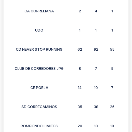
CA CORRELIANA
2
4
1
1
UDO
1
1
1
1
CD NEVER STOP RUNNING
62
92
55
48
CLUB DE CORREDORES JPG
8
7
5
9
CE POBLA
14
10
7
8
SD CORRECAMINOS
35
38
26
30
ROMPIENDO LIMITES
20
18
10
13