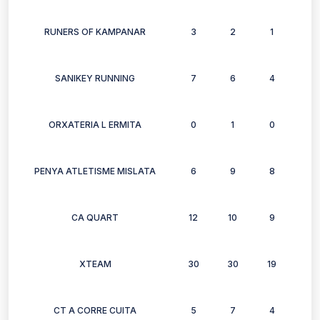
RUNERS OF KAMPANAR
3
2
1
2
SANIKEY RUNNING
7
6
4
6
ORXATERIA L ERMITA
0
1
0
0
PENYA ATLETISME MISLATA
6
9
8
6
CA QUART
12
10
9
8
XTEAM
30
30
19
17
CT A CORRE CUITA
5
7
4
3