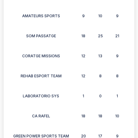
AMATEURS SPORTS
9
10
9
7
SOM PASSATGE
18
25
21
23
CORATGE MISSIONS
12
13
9
6
REHAB ESPORT TEAM
12
8
8
6
LABORATORIO SYS
1
0
1
1
CA RAFEL
18
18
10
12
GREEN POWER SPORTS TEAM
20
17
9
15