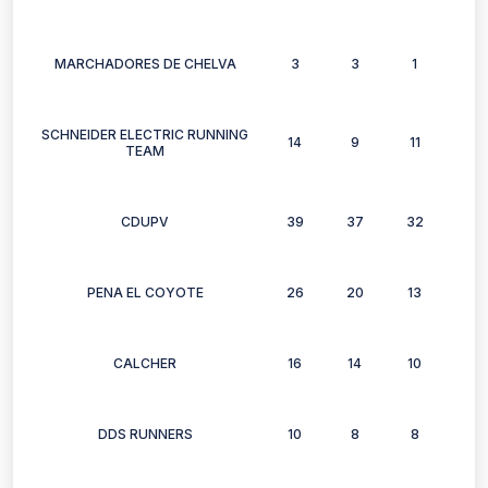
MARCHADORES DE CHELVA
3
3
1
3
SCHNEIDER ELECTRIC RUNNING
14
9
11
8
TEAM
CDUPV
39
37
32
29
PENA EL COYOTE
26
20
13
18
CALCHER
16
14
10
9
DDS RUNNERS
10
8
8
8