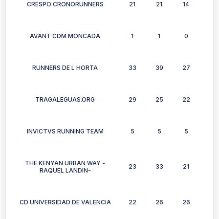
CRESPO CRONORUNNERS
21
21
14
15
AVANT CDM MONCADA
1
1
0
0
RUNNERS DE L HORTA
33
39
27
30
TRAGALEGUAS.ORG
29
25
22
28
INVICTVS RUNNING TEAM
5
5
5
6
THE KENYAN URBAN WAY -
23
33
21
29
RAQUEL LANDIN-
CD UNIVERSIDAD DE VALENCIA
22
26
26
25