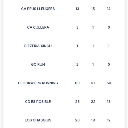
CA PEUS LLEUGERS
13
15
14
16
CA CULLERA
3
1
0
3
PIZZERIA XINGU
1
1
1
1
GO RUN
2
1
0
0
CLOCKWORK RUNNING
80
67
58
62
CD ES POSIBLE
23
22
13
20
LOS CHASQUIS
20
18
12
13