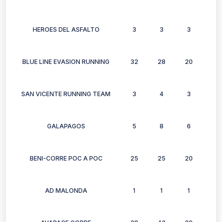
HEROES DEL ASFALTO
3
3
3
3
BLUE LINE EVASION RUNNING
32
28
20
15
SAN VICENTE RUNNING TEAM
3
4
3
3
GALAPAGOS
5
8
6
7
BENI-CORRE POC A POC
25
25
20
26
AD MALONDA
1
1
1
1