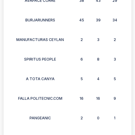
AVAPACE CORRE
38
43
29
23
BURJARUNNERS
45
39
34
44
MANUFACTURAS CEYLAN
2
3
2
4
SPIRITUS PEOPLE
6
8
3
7
A TOTA CANYA
5
4
5
2
FALLA POLITECNIC.COM
16
16
9
13
PANGEANIC
2
0
1
3