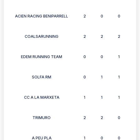
ACIEN RACING BENIPARRELL
2
0
0
0
COALSARUNNING
2
2
2
2
EDEM RUNNING TEAM
0
0
1
1
SOLFA RM
0
1
1
1
CC A LA MARXETA
1
1
1
2
TRIMURO
2
2
0
2
A PEU PLA
1
0
0
0