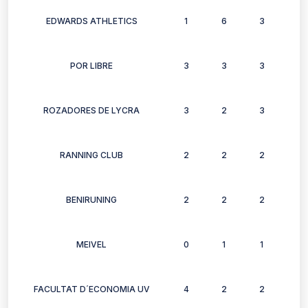
EDWARDS ATHLETICS
1
6
3
6
POR LIBRE
3
3
3
2
ROZADORES DE LYCRA
3
2
3
2
RANNING CLUB
2
2
2
1
BENIRUNING
2
2
2
1
MEIVEL
0
1
1
1
FACULTAT D´ECONOMIA UV
4
2
2
2