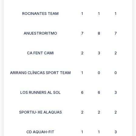
ROCINANTES TEAM
1
1
1
1
ANUESTRORITMO
7
8
7
8
CA FENT CAMI
2
3
2
2
ARIRANG CLÍNICAS SPORT TEAM
1
0
0
1
LOS RUNNERS AL SOL
6
6
3
3
SPORTIU-XE ALAQUAS
2
2
2
2
CD AQUAH-FIT
1
1
3
2