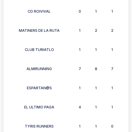
CD ROIVIVAL
0
1
1
0
MATINERS DE LA RUTA
1
2
2
2
CLUB TURIATLO
1
1
1
1
ALMIRUNNING
7
8
7
4
ESPARTAN@S
1
1
1
1
EL ULTIMO PAGA
4
1
1
1
TYRIS RUNNERS
1
1
0
0