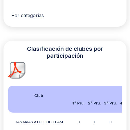
Por categorías
Clasificación de clubes por
participación
Club
1ª Pru.
2ª Pru.
3ª Pru.
4ª Pr
CANARIAS ATHLETIC TEAM
0
1
0
1