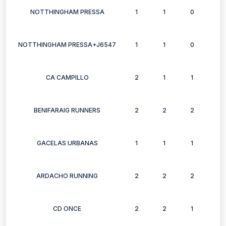
NOTTHINGHAM PRESSA
1
1
0
1
NOTTHINGHAM PRESSA+J6547
1
1
0
1
CA CAMPILLO
2
1
1
1
BENIFARAIG RUNNERS
2
2
2
1
GACELAS URBANAS
1
1
1
1
ARDACHO RUNNING
2
2
2
1
CD ONCE
2
2
1
2