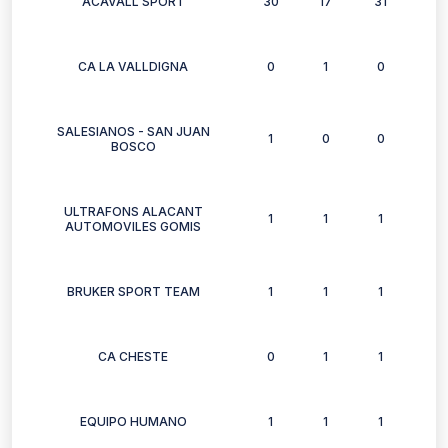
ACAVALL SPORT
30
17
31
31
CA LA VALLDIGNA
0
1
0
0
SALESIANOS - SAN JUAN
1
0
0
1
BOSCO
ULTRAFONS ALACANT
1
1
1
1
AUTOMOVILES GOMIS
BRUKER SPORT TEAM
1
1
1
1
CA CHESTE
0
1
1
0
EQUIPO HUMANO
1
1
1
1