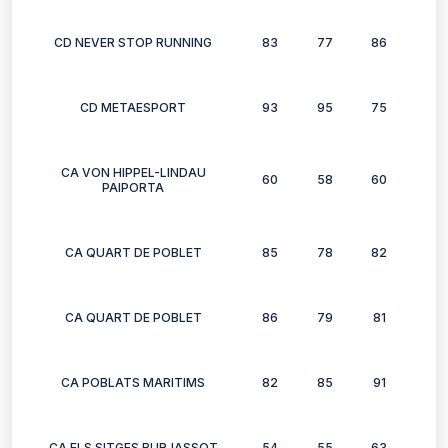
CD NEVER STOP RUNNING
83
77
86
85
CD METAESPORT
93
95
75
96
CA VON HIPPEL-LINDAU
60
58
60
74
PAIPORTA
CA QUART DE POBLET
85
78
82
86
CA QUART DE POBLET
86
79
81
87
CA POBLATS MARITIMS
82
85
91
91
CA ELS SITGES BURJASSOT
54
55
63
0