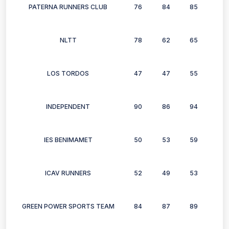
PATERNA RUNNERS CLUB
76
84
85
73
NLTT
78
62
65
70
LOS TORDOS
47
47
55
66
INDEPENDENT
90
86
94
92
IES BENIMAMET
50
53
59
0
ICAV RUNNERS
52
49
53
69
GREEN POWER SPORTS TEAM
84
87
89
79