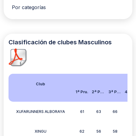
Por categorías
Clasificación de clubes Masculinos
Club
1ª Pru.
2ª Pru.
3ª Pru.
4ª Pr
XUFARUNNERS ALBORAYA
61
63
66
65
XINGU
62
56
58
0