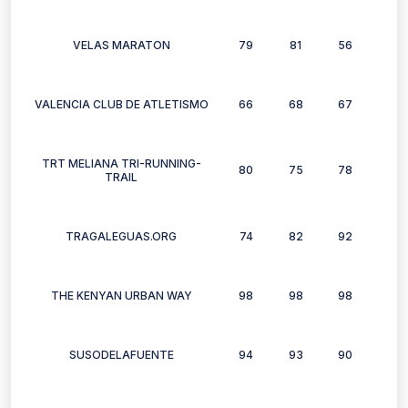
VELAS MARATON
79
81
56
68
VALENCIA CLUB DE ATLETISMO
66
68
67
71
TRT MELIANA TRI-RUNNING-
80
75
78
81
TRAIL
TRAGALEGUAS.ORG
74
82
92
83
THE KENYAN URBAN WAY
98
98
98
100
SUSODELAFUENTE
94
93
90
94