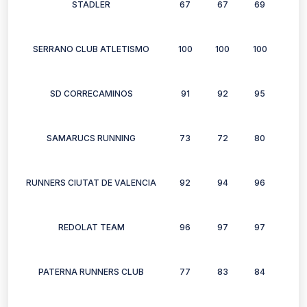
STADLER
67
67
69
77
SERRANO CLUB ATLETISMO
100
100
100
99
SD CORRECAMINOS
91
92
95
89
SAMARUCS RUNNING
73
72
80
88
RUNNERS CIUTAT DE VALENCIA
92
94
96
90
REDOLAT TEAM
96
97
97
97
PATERNA RUNNERS CLUB
77
83
84
72