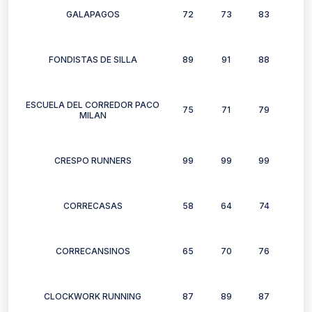
GALAPAGOS
72
73
83
80
FONDISTAS DE SILLA
89
91
88
0
ESCUELA DEL CORREDOR PACO
75
71
79
0
MILAN
CRESPO RUNNERS
99
99
99
98
CORRECASAS
58
64
74
0
CORRECANSINOS
65
70
76
84
CLOCKWORK RUNNING
87
89
87
75