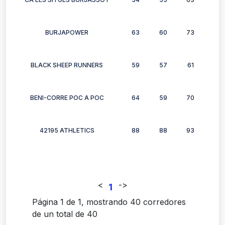
BURJAPOWER
63
60
73
0
BLACK SHEEP RUNNERS
59
57
61
0
BENI-CORRE POC A POC
64
59
70
78
42195 ATHLETICS
88
88
93
93
<
-
>
1
Página 1 de 1, mostrando 40 corredores
de un total de 40