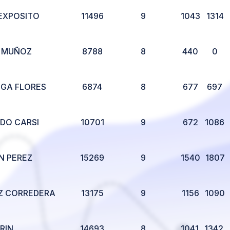
EXPOSITO
11496
9
1043
1314
O MUÑOZ
8788
8
440
0
GA FLORES
6874
8
677
697
DO CARSI
10701
9
672
1086
N PEREZ
15269
9
1540
1807
Z CORREDERA
13175
9
1156
1090
RIN
14693
8
1041
1342