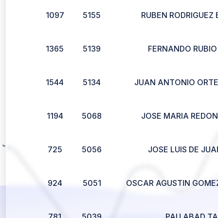
1097
5155
RUBEN RODRIGUEZ 
1365
5139
FERNANDO RUBI
1544
5134
JUAN ANTONIO ORTE
1194
5068
JOSE MARIA REDON
725
5056
JOSE LUIS DE JUA
924
5051
OSCAR AGUSTIN GOME
781
5039
PAU ABAD TA