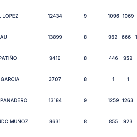
L LOPEZ
12434
9
1096
1069
IAU
13899
8
962
666
PATIÑO
9419
8
446
959
 GARCIA
3707
8
1
1
 PANADERO
13184
9
1259
1263
UDO MUÑOZ
8631
8
855
923