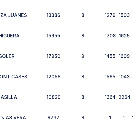
ZA JUANES
13386
8
1279
1503
HIGUERA
15955
8
1708
1625
 SOLER
17950
9
1455
1609
ONT CASES
12058
8
1565
1043
RASILLA
10829
8
1364
2264
ROJAS VERA
9737
8
1
1