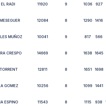
EL RADI
11920
9
1036
927
 MESEGUER
12084
8
1290
1416
ALES MUÑOZ
10041
9
817
566
RRA CRESPO
14669
8
1638
1645
 TORRENT
12811
8
1651
1698
LA GOMEZ
10256
8
1099
1441
A ESPINO
11543
8
1115
938