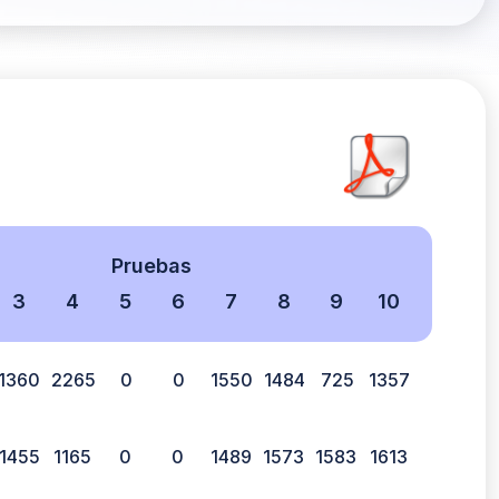
Pruebas
3
4
5
6
7
8
9
10
1360
2265
0
0
1550
1484
725
1357
1455
1165
0
0
1489
1573
1583
1613