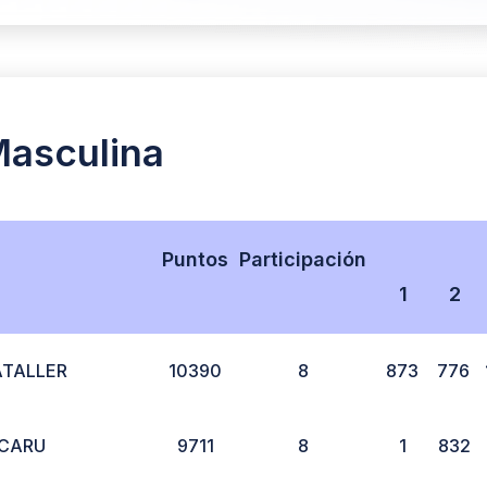
Masculina
Puntos
Participación
1
2
ATALLER
10390
8
873
776
SCARU
9711
8
1
832