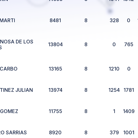
 MARTI
8481
8
328
0
INOSA DE LOS
13804
8
0
765
S
 CARBO
13165
8
1210
0
TINEZ JULIAN
13974
8
1254
1781
 GOMEZ
11755
8
1
1409
O SARRIAS
8920
8
379
1001