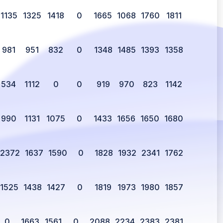
1135
1325
1418
0
1665
1068
1760
1811
981
951
832
0
1348
1485
1393
1358
534
1112
0
0
919
970
823
1142
990
1131
1075
0
1433
1656
1650
1680
2372
1637
1590
0
1828
1932
2341
1762
1525
1438
1427
0
1819
1973
1980
1857
0
1663
1561
0
2088
2234
2383
2381