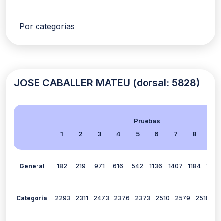
Por categorías
JOSE CABALLER MATEU (dorsal: 5828)
Pruebas
1
2
3
4
5
6
7
8
9
General
182
219
971
616
542
1136
1407
1184
1264
Categoría
2293
2311
2473
2376
2373
2510
2579
2518
2