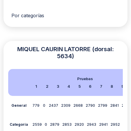
Por categorías
MIQUEL CAURIN LATORRE (dorsal:
5634)
Pruebas
1
2
3
4
5
6
7
8
9
General
779
0
2437
2309
2668
2790
2799
2841
2886
Categoría
2559
0
2879
2853
2920
2943
2941
2952
295