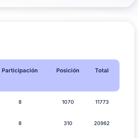
Participación
Posición
Total
8
1070
11773
8
310
20962