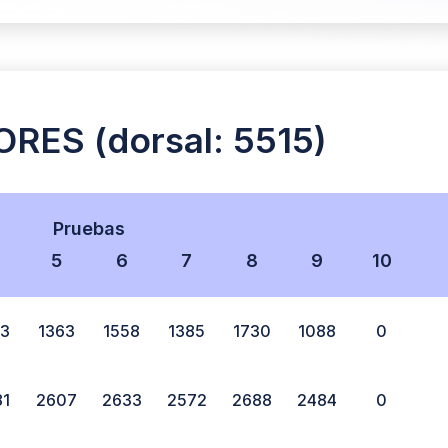
RES (dorsal: 5515)
Pruebas
5
6
7
8
9
10
53
1363
1558
1385
1730
1088
0
81
2607
2633
2572
2688
2484
0