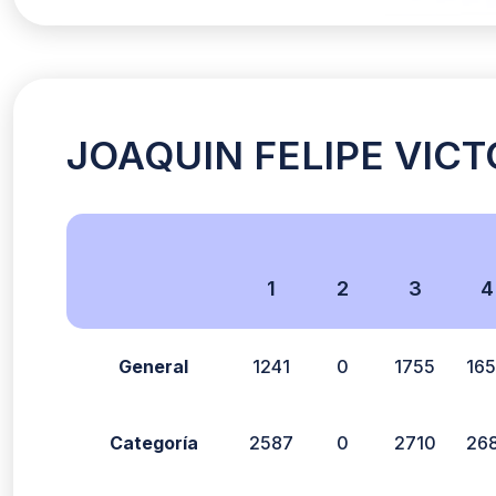
JOAQUIN FELIPE VICTO
1
2
3
4
General
1241
0
1755
16
Categoría
2587
0
2710
26