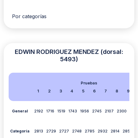
Por categorías
EDWIN RODRIGUEZ MENDEZ (dorsal:
5493)
Pruebas
1
2
3
4
5
6
7
8
9
General
2192
1716
1519
1743
1956
2745
2107
2300
0
Categoría
2813
2729
2727
2748
2785
2932
2814
2857
0