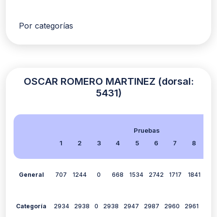
Por categorías
OSCAR ROMERO MARTINEZ (dorsal:
5431)
Pruebas
1
2
3
4
5
6
7
8
9
General
707
1244
0
668
1534
2742
1717
1841
142
Categoría
2934
2938
0
2938
2947
2987
2960
2961
295